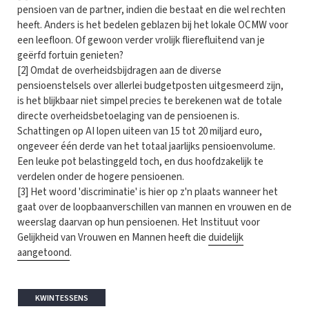
pensioen van de partner, indien die bestaat en die wel rechten
heeft. Anders is het bedelen geblazen bij het lokale OCMW voor
een leefloon. Of gewoon verder vrolijk flierefluitend van je
geërfd fortuin genieten?
[2] Omdat de overheidsbijdragen aan de diverse
pensioenstelsels over allerlei budgetposten uitgesmeerd zijn,
is het blijkbaar niet simpel precies te berekenen wat de totale
directe overheidsbetoelaging van de pensioenen is.
Schattingen op AI lopen uiteen van 15 tot 20 miljard euro,
ongeveer één derde van het totaal jaarlijks pensioenvolume.
Een leuke pot belastinggeld toch, en dus hoofdzakelijk te
verdelen onder de hogere pensioenen.
[3] Het woord 'discriminatie' is hier op z'n plaats wanneer het
gaat over de loopbaanverschillen van mannen en vrouwen en de
weerslag daarvan op hun pensioenen. Het Instituut voor
Gelijkheid van Vrouwen en Mannen heeft die
duidelijk
aangetoond
.
KWINTESSENS