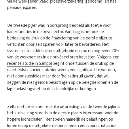
via de werkgever (vaak 'groepsverzekering' genoemd) en het
pensioensparen.
De tweede pijler was in oorsprong bedoeld als toetje voor
kaderfuncties in de privésector. Vandaag is het ook de
bedoeling de druk op de financiering van de eerste pijler te
verlichten door zelf sparen voor later te bevorderen. Het
systeem is inmiddels sterk uitgebreid en zou nu ongeveer 70%
van de werknemers in de privésectoren bevatten. Volgens een
recente studie in Sampol
begint ondertussen de druk op de
overheidsfinanciën ook hier weer zeer significant te worden,
niet door subsidies maar door 'belastinguitgaven', dat wil
zeggen de niet geïnde belastingen op de belegde lonen en de
lage belastingvoet op de uiteindelijke uitkeringen.
Zelfs met de relatief recente uitbreiding van de tweede pijler is
het stelsel nog steeds in de eerste plaats interessant voor de
hogere loonschalen. Hier spelen namelijk de belastingen op
lonen en op de uitgekeerde pensioenen een vooraanstaande