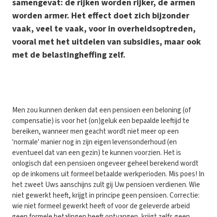
samengevat: de rijken worden rijker, de armen
worden armer. Het effect doet zich bijzonder
vaak, veel te vaak, voor in overheidsoptreden,
vooral met het uitdelen van subsidies, maar ook
met de belastingheffing zelf.
M
en zou kunnen denken dat een pensioen een beloning (of
compensatie) is voor het (on)geluk een bepaalde leeftijd te
bereiken, wanneer men geacht wordt niet meer op een
'normale' manier nog in zijn eigen levensonderhoud (en
eventueel dat van een gezin) te kunnen voorzien. Het is
onlogisch dat een pensioen ongeveer geheel berekend wordt
op de inkomens uit formeel betaalde werkperioden. Mis poes! In
het zweet Uws aanschijns zult gij Uw pensioen verdienen. Wie
niet gewerkt heeft, krijgt in principe geen pensioen. Correctie:
wie niet formeel gewerkt heeft of voor de geleverde arbeid
geen formele betalingen heeft ontvangen, krijgt zelfs geen