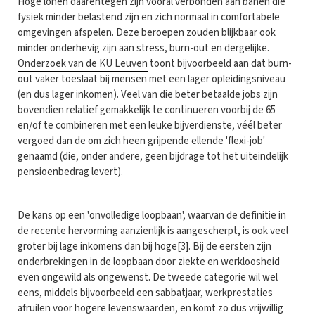
Hoge lonen daarentegen zijn vooral verbonden aan banen die
fysiek minder belastend zijn en zich normaal in comfortabele
omgevingen afspelen. Deze beroepen zouden blijkbaar ook
minder onderhevig zijn aan stress, burn-out en dergelijke.
Onderzoek van de KU Leuven
toont bijvoorbeeld aan dat burn-
out vaker toeslaat bij mensen met een lager opleidingsniveau
(en dus lager inkomen). Veel van die beter betaalde jobs zijn
bovendien relatief gemakkelijk te continueren voorbij de 65
en/of te combineren met een leuke bijverdienste, véél beter
vergoed dan de om zich heen grijpende ellende 'flexi-job'
genaamd (die, onder andere, geen bijdrage tot het uiteindelijk
pensioenbedrag levert).
De kans op een 'onvolledige loopbaan', waarvan de definitie in
de recente hervorming aanzienlijk is aangescherpt, is ook veel
groter bij lage inkomens dan bij hoge[3]. Bij de eersten zijn
onderbrekingen in de loopbaan door ziekte en werkloosheid
even ongewild als ongewenst. De tweede categorie wil wel
eens, middels bijvoorbeeld een sabbatjaar, werkprestaties
afruilen voor hogere levenswaarden, en komt zo dus vrijwillig