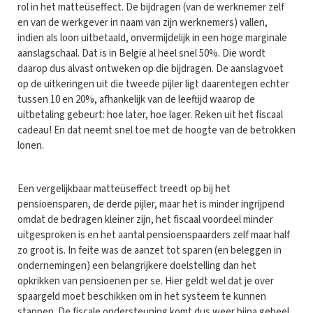
rol in het matteüseffect. De bijdragen (van de werknemer zelf
en van de werkgever in naam van zijn werknemers) vallen,
indien als loon uitbetaald, onvermijdelijk in een hoge marginale
aanslagschaal. Dat is in België al heel snel 50%. Die wordt
daarop dus alvast ontweken op die bijdragen. De aanslagvoet
op de uitkeringen uit die tweede pijler ligt daarentegen echter
tussen 10 en 20%, afhankelijk van de leeftijd waarop de
uitbetaling gebeurt: hoe later, hoe lager. Reken uit het fiscaal
cadeau! En dat neemt snel toe met de hoogte van de betrokken
lonen.
Een vergelijkbaar matteüseffect treedt op bij het
pensioensparen, de derde pijler, maar het is minder ingrijpend
omdat de bedragen kleiner zijn, het fiscaal voordeel minder
uitgesproken is en het aantal pensioenspaarders zelf maar half
zo groot is. In feite was de aanzet tot sparen (en beleggen in
ondernemingen) een belangrijkere doelstelling dan het
opkrikken van pensioenen per se. Hier geldt wel dat je over
spaargeld moet beschikken om in het systeem te kunnen
stappen. De fiscale ondersteuning komt dus weer bijna geheel