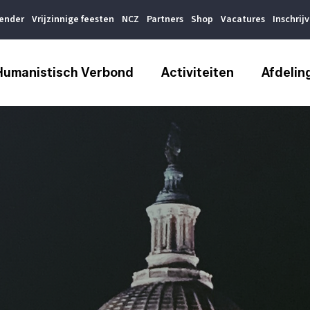
lender
Vrijzinnige feesten
NCZ
Partners
Shop
Vacatures
Inschrij
Humanistisch Verbond
Activiteiten
Afdelin