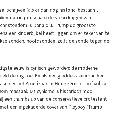
al schrijven (als er dan nog historici bestaan),
zakenman in godsnaam de steun krijgen van
n christendom is Donald J. Trump de grootste
gens een kinderbijbel heeft liggen om er zeker van te
elijkse zonden, hoofdzonden, zelfs de zonde tegen de
.
tigste eeuw is cynisch geworden: de moderne
ereld de rug toe. En als een gladde zakenman hen
 maken en het Amerikaanse Hooggerechtshof vol zal
hem massaal. Dit cynisme is historisch mooi
 hij een thumbs up van de conservatieve protestant
ur met een ingekaderde
cover
van Playboy (Trump