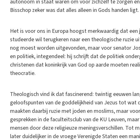
autonoom in staat waren om voor zichzelf te zorgen en o
Bisschop zeker was dat alles alleen in Gods handen ligt.
Het is voor ons in Europa hoogst merkwaardig dat een jo
studeerde wil terugkeren naar een theologische ruzie ui
nog moest worden uitgevonden, maar voor senator Joshu
en politiek, integendeel: hij schrijft dat de politiek onde
christenen dat koninkrijk van God op aarde moeten realis
theocratie.
Theologisch vind ik dat fascinerend: twintig eeuwen la
geloofspunten van de goddelijkheid van Jezus tot wat de
maakten daarbij ruzie met joden en moslims, maar voora
gesprekken in de faculteitsclub van de KU Leuven, maar
mensen door deze religieuze meningsverschillen. Tot m
later duidelijker in de vroege Verenigde Staten een ma