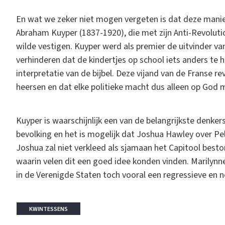
En wat we zeker niet mogen vergeten is dat deze mani
Abraham Kuyper (1837-1920), die met zijn Anti-Revolutio
wilde vestigen. Kuyper werd als premier de uitvinder van
verhinderen dat de kindertjes op school iets anders te h
interpretatie van de bijbel. Deze vijand van de Franse r
heersen en dat elke politieke macht dus alleen op God 
Kuyper is waarschijnlijk een van de belangrijkste denker
bevolking en het is mogelijk dat Joshua Hawley over Pe
Joshua zal niet verkleed als sjamaan het Capitool best
waarin velen dit een goed idee konden vinden. Marilynne 
in de Verenigde Staten toch vooral een regressieve en ne
KWINTESSENS