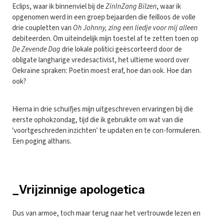
Eclips, waar ik binnenviel bij de
ZinInZang
Bilzen
, waar ik
opgenomen werd in een groep bejaarden die feilloos de volle
drie coupletten van
Oh Johnny, zing een liedje voor mij
alleen
debiteerden. Om uiteindelijk mijn toestel af te zetten toen op
De Zevende Dag
drie lokale politici geëscorteerd door de
obligate langharige vredesactivist, het ultieme woord over
Oekraïne spraken: Poetin moest eraf, hoe dan ook. Hoe dan
ook?
Hierna in drie schuifjes mijn uitgeschreven ervaringen bij die
eerste ophokzondag, tijd die ik gebruikte om wat van die
'voortgeschreden inzichten' te updaten en te con-formuleren.
Een poging althans.
_Vrijzinnige apologetica
Dus van armoe, toch maar terug naar het vertrouwde lezen en