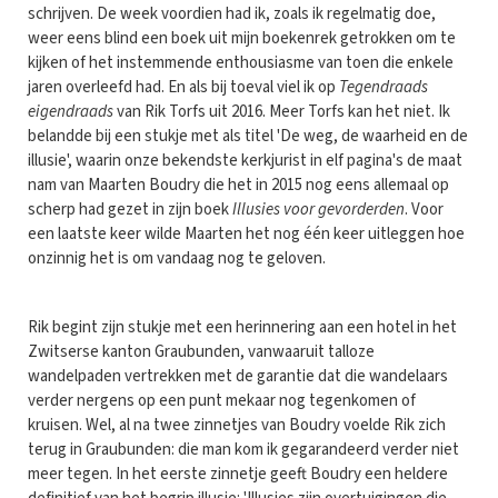
schrijven. De week voordien had ik, zoals ik regelmatig doe,
weer eens blind een boek uit mijn boekenrek getrokken om te
kijken of het instemmende enthousiasme van toen die enkele
jaren overleefd had. En als bij toeval viel ik op
Tegendraads
eigendraads
van Rik Torfs uit 2016. Meer Torfs kan het niet. Ik
belandde bij een stukje met als titel 'De weg, de waarheid en de
illusie', waarin onze bekendste kerkjurist in elf pagina's de maat
nam van Maarten Boudry die het in 2015 nog eens allemaal op
scherp had gezet in zijn boek
Illusies voor gevorderden
. Voor
een laatste keer wilde Maarten het nog één keer uitleggen hoe
onzinnig het is om vandaag nog te geloven.
Rik begint zijn stukje met een herinnering aan een hotel in het
Zwitserse kanton Graubunden, vanwaaruit talloze
wandelpaden vertrekken met de garantie dat die wandelaars
verder nergens op een punt mekaar nog tegenkomen of
kruisen. Wel, al na twee zinnetjes van Boudry voelde Rik zich
terug in Graubunden: die man kom ik gegarandeerd verder niet
meer tegen. In het eerste zinnetje geeft Boudry een heldere