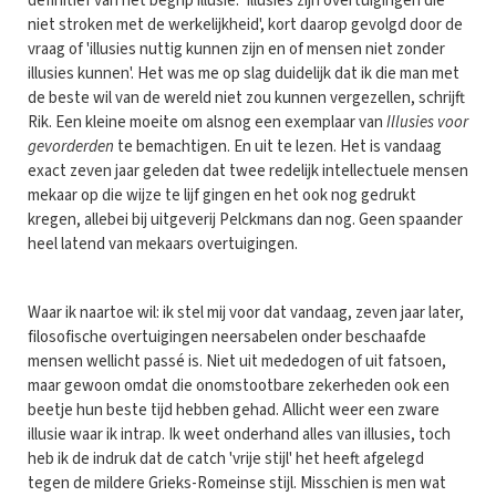
definitief van het begrip illusie: 'Illusies zijn overtuigingen die
niet stroken met de werkelijkheid', kort daarop gevolgd door de
vraag of 'illusies nuttig kunnen zijn en of mensen niet zonder
illusies kunnen'. Het was me op slag duidelijk dat ik die man met
de beste wil van de wereld niet zou kunnen vergezellen, schrijft
Rik. Een kleine moeite om alsnog een exemplaar van
Illusies voor
gevorderden
te bemachtigen. En uit te lezen. Het is vandaag
exact zeven jaar geleden dat twee redelijk intellectuele mensen
mekaar op die wijze te lijf gingen en het ook nog gedrukt
kregen, allebei bij uitgeverij Pelckmans dan nog. Geen spaander
heel latend van mekaars overtuigingen.
Waar ik naartoe wil: ik stel mij voor dat vandaag, zeven jaar later,
filosofische overtuigingen neersabelen onder beschaafde
mensen wellicht passé is. Niet uit mededogen of uit fatsoen,
maar gewoon omdat die onomstootbare zekerheden ook een
beetje hun beste tijd hebben gehad. Allicht weer een zware
illusie waar ik intrap. Ik weet onderhand alles van illusies, toch
heb ik de indruk dat de catch 'vrije stijl' het heeft afgelegd
tegen de mildere Grieks-Romeinse stijl. Misschien is men wat