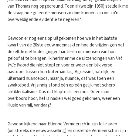
van Thomas nog opgedreund. Toen al (we zijn 1950) stelde ik me
de vraag hoe geleerde mensen zo dom kunnen zijn om zo'n
overweldigende evidentie te negeren?
Gewoon er nog eens op uitgekomen hoe we in het laatste
kwart van de 20ste eeuw meemaakten hoe de vrijzinnigen net
dezelfde methodes gingen hanteren om mensen van hun
geloof af te brengen. Ik herinner me de uitzendingen van
Het
Vrije Woord
die niet stopten voor er weer een blik verse
pastoors tussen hun boterham lag. Agressief, hatelijk, en
uiteraard nuanceloos, maar ja, nuance, dat was toen een
zwaktebod. Vrijzinnig stond één op één gelijk met scherp
antiklerikalisme. Dus dat klopte als een bus. Geen man
overboord hoor, het is nadien wel goed gekomen, weer een
illusie van mij, vandaag?
Gewoon kijkend naar Etienne Vermeersch in zijn felle jaren
(omstreeks de eeuwwisselling) en diezelfde Vermeersch in zijn