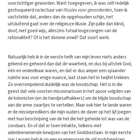
voorzichtiger geworden. Want toegegeven, ik was zelf redelijk
gechoqueerd na lectuur van
Illusies voor gevorderden
, toen ik
vaststelde dat, anders dan de opgehouden schijn, het
uitsluitend gaat over de religieuze illusie. Zijn jullie dan blind,
doof, niet goed wijs, alleszins totaal losgezongen van de
rationaliteit? Of is het domme onwil? Dat soort werk.
Natuurlijk heb ik in de eerste helft van mijn leven niets anders
gekend en gehoord dan dat de waarheid, en dus bij uitstek God,
één en ondeelbaar waren, en dat er dus amper een spaander
ruimte was voor enige nuance, laat staan het in twijfel trekken.
Zo overrompelend duidelijk was de boodschap. Het is in die
geest dat vele soorten missionarissen in het spoor volgden van
de kolonisten (en de handjesafhakkers) om de blijde boodschap
aan die arme zwartjes te vertellen. Maar ook hier te lande waren
er de missiepredikers die mijn ouders de daver op het lijf joegen
met hun beschrijving van de hel die het geheide lot was van de
zondaars. En of dat er toen inhakte, telkens met
adembenemende bewijzen van het Godsbestaan. In mijn eerste
jaar Leuven heb ik op een examenvraag de vijf godsbewijzen