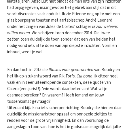
laatste jaren. Absoluut niet omdat de man iets van zijn inzichten
had prijsgegeven, maar gewoon het gebrek aan stijl dat in dit
soort discussies vaak opduikt. Ik zie Etienne nog op tv met een
glas bourgogne toasten met aartsbisschop André Leonard
onder het zingen van Jules de Cortes' schlager
Ik zou weleens
willen weten
. We schrijven toen december 2014. Die twee
zetten toen duidelijk de toon zonder dat een van beiden het
nodig vond iets af te doen van zijn diepste inzichten. Vorm en
inhoud, weet je wel.
En dan toch in 2015 die
Illusies voor gevorderden
van Boudry en
het lik-op-stukantwoord van Rik Torfs.
Cui bono
, ik citeer heel
vaak en in zeer uiteenlopende contexten, deze quote van
Cicero (een jurist!): 'wie wordt daar beter van? Wat wil je
daarmee bereiken? En waarom? Heeft iemand om jouw
tussenkomst gevraagd?'
Uiteraard kijk ik nu iets scherper richting Boudry die hier en daar
duidelijk de missionaristoer opgaat om onnozele zieltjes te
redden voor de grote vrijzinnigheid. En dan vooral nog de
aangeslagen toon van: hoe is het in godsnaam mogelijk dat jullie