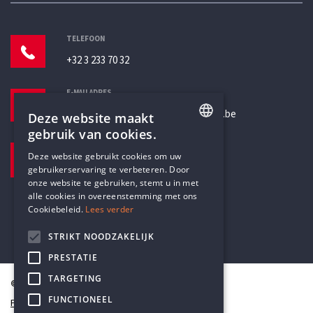
TELEFOON
+32 3 233 70 32
E-MAILADRES
secretariaat@humanistischverbond.be
Deze website maakt
gebruik van cookies.
BEZOEKADRES
ENGLISH
Deze website gebruikt cookies om uw
Pottenbrug 4
gebruikerservaring te verbeteren. Door
DUTCH
Antwerpen, 2000
onze website te gebruiken, stemt u in met
alle cookies in overeenstemming met ons
Cookiebeleid.
Lees verder
STRIKT NOODZAKELIJK
PRESTATIE
TARGETING
© Humanistisch Verbond 2026
FUNCTIONEEL
Privacy