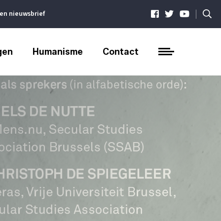
|
ven nieuwsbrief
gen
Humanisme
Contact