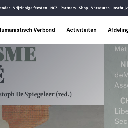
lender
Vrijzinnige feesten
NCZ
Partners
Shop
Vacatures
Inschrij
Humanistisch Verbond
Activiteiten
Afdelin