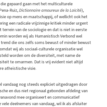
die gepaard gaan met het multiculturele
 Pena-Ruiz,
Dictionnaire amoureux de la Laïcité
),
ie op mens en maatschappij, of wellicht ook het
ering een radicale vrijzinnige kritiek minder urgent
rrein van de sociologie en dat is niet in eerste
emin worden wij als Humanistisch Verbond wel
 trend die ons zelfs soms bewust of minder bewust
omdat wij als sociaal-culturele organisatie wel
dersteld worden om de diversiteit, met name de
teit te omarmen. Dat is vrij evident niet altijd
e atheïstische visie.
el vandaag nog steeds expliciet uitgedragen door
sche en dus niet regionaal gebonden afdeling van
 vanavond mee organiseert en communicatief
vele deelnemers van vandaag, wil ik als afsluiter