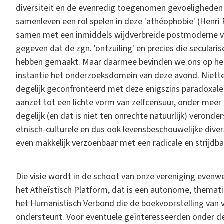
diversiteit en de evenredig toegenomen gevoeligheden 
samenleven een rol spelen in deze 'athéophobie' (Henri
samen met een inmiddels wijdverbreide postmoderne vis
gegeven dat de zgn. 'ontzuiling' en precies die secularis
hebben gemaakt. Maar daarmee bevinden we ons op het te
instantie het onderzoeksdomein van deze avond. Niett
degelijk geconfronteerd met deze enigszins paradoxale
aanzet tot een lichte vorm van zelfcensuur, onder meer 
degelijk (en dat is niet ten onrechte natuurlijk) veron
etnisch-culturele en dus ook levensbeschouwelijke diversi
even makkelijk verzoenbaar met een radicale en strijdbar
Die visie wordt in de schoot van onze vereniging evenw
het Atheïstisch Platform, dat is een autonome, themati
het Humanistisch Verbond die de boekvoorstelling van
ondersteunt. Voor eventuele geïnteresseerden onder de 