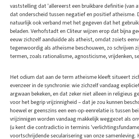
vaststelling dat 'allereerst een bruikbare definitie (van
dat onderscheid tussen negatief en positief atheïsme. D
natuurlijk ook verband met het gegeven dat het gebruik 
beladen. Verhofstadt en Cliteur wijzen erop dat bijna ge
eeuw zichzelf aanduidde als atheïst, omdat zoiets eenv
tegenwoordig als atheïsme beschouwen, zo schrijven zi
termen, zoals rationalisme, agnosticisme, vrijdenken, se
Het odium dat aan de term atheïsme kleeft situeert zich
evenzeer in de synchronie: wie zichzelf vandaag expliciet
argwaan bekeken, en dat zeker niet alleen in religieus
voor het begrip vrijzinnigheid – dat je zou kunnen bes
hoewel er geenszins een een-op-eenrelatie is tussen bei
vrijzinnigen worden vandaag makkelijk weggezet als onv
(u kent die contradictio in terminis 'verlichtingsfunda
voortschrijdende secularisering van onze samenleving. 