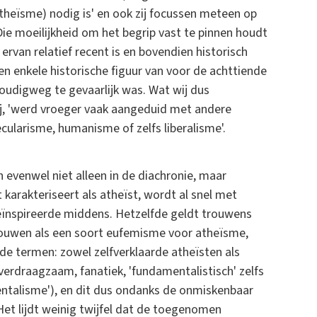
 atheïsme) nodig is' en ook zij focussen meteen op
ie moeilijkheid om het begrip vast te pinnen houdt
ervan relatief recent is en bovendien historisch
en enkele historische figuur van voor de achttiende
oudigweg te gevaarlijk was. Wat wij dus
j, 'werd vroeger vaak aangeduid met andere
cularisme, humanisme of zelfs liberalisme'.
 evenwel niet alleen in de diachronie, maar
 karakteriseert als atheïst, wordt al snel met
 geïnspireerde middens. Hetzelfde geldt trouwens
chouwen als een soort eufemisme voor atheïsme,
de termen: zowel zelfverklaarde atheïsten als
erdraagzaam, fanatiek, 'fundamentalistisch' zelfs
mentalisme'), en dit dus ondanks de onmiskenbaar
Het lijdt weinig twijfel dat de toegenomen