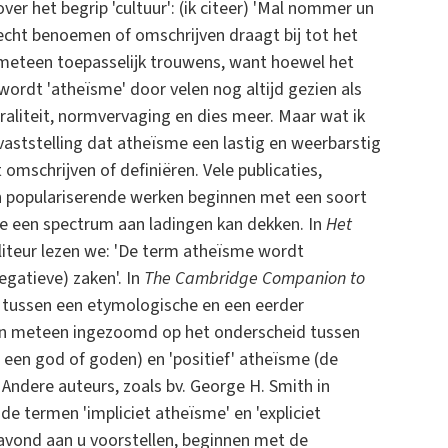
ver het begrip 'cultuur': (ik citeer) 'Mal nommer un
lecht benoemen of omschrijven draagt bij tot het
 meteen toepasselijk trouwens, want hoewel het
wordt 'atheïsme' door velen nog altijd gezien als
aliteit, normvervaging en dies meer. Maar wat ik
aststelling dat atheïsme een lastig en weerbarstig
 omschrijven of definiëren. Vele publicaties,
n populariserende werken beginnen met een soort
me een spectrum aan ladingen kan dekken. In
Het
liteur lezen we: 'De term atheïsme wordt
gatieve) zaken'. In
The Cambridge Companion to
tussen een etymologische en een eerder
dan meteen ingezoomd op het onderscheid tussen
n een god of goden) en 'positief' atheïsme (de
Andere auteurs, zoals bv. George H. Smith in
 de termen 'impliciet atheïsme' en 'expliciet
avond aan u voorstellen, beginnen met de