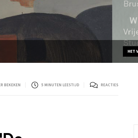
HET 
ER BEKEKEN
5
MINUTEN LEESTIJD
REACTIES