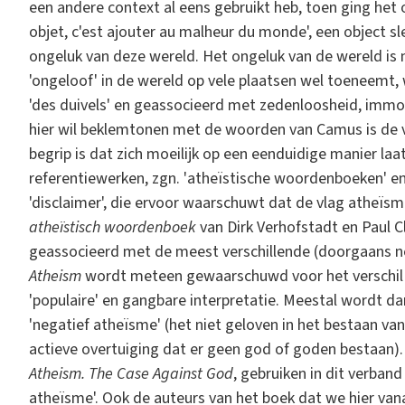
een andere context al eens gebruikt heb, toen ging het o
objet, c'est ajouter au malheur du monde', een object s
ongeluk van deze wereld. Het ongeluk van de wereld is
'ongeloof' in de wereld op vele plaatsen wel toeneemt, 
'des duivels' en geassocieerd met zedenloosheid, immor
hier wil beklemtonen met de woorden van Camus is de v
begrip is dat zich moeilijk op een eenduidige manier laat
referentiewerken, zgn. 'atheïstische woordenboeken' e
'disclaimer', die ervoor waarschuwt dat de vlag atheïs
atheïstisch woordenboek
van Dirk Verhofstadt en Paul C
geassocieerd met de meest verschillende (doorgaans ne
Atheism
wordt meteen gewaarschuwd voor het verschil 
'populaire' en gangbare interpretatie. Meestal wordt 
'negatief atheïsme' (het niet geloven in het bestaan va
actieve overtuiging dat er geen god of goden bestaan). 
Atheism. The Case Against God
, gebruiken in dit verband
atheïsme'. Ook de auteurs van het boek dat we hier van