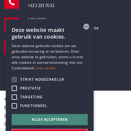
+32 3 233 70 32
E-MAILADRES
secretariaat@humanistischverbond.be
Deze website maakt
gebruik van cookies.
BEZOEKADRES
ENGLISH
Deze website gebruikt cookies om uw
Pottenbrug 4
gebruikerservaring te verbeteren. Door
DUTCH
Antwerpen, 2000
onze website te gebruiken, stemt u in met
alle cookies in overeenstemming met ons
Cookiebeleid.
Lees verder
STRIKT NOODZAKELIJK
PRESTATIE
TARGETING
© Humanistisch Verbond 2026
FUNCTIONEEL
Privacy
Cookiestatement
ALLES ACCEPTEREN
Sitemap
#codedwithlove by
Codelines