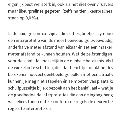
eigenlijk best wel sterk in, ook als het niet over virusve
maar likeurpralines gegeten' (zelfs na tien likeurpralines
staan op 0,0 ‰).
In de huidige context zijn al die pijltjes, briefjes, sym
een interpretatie van de meest eenvoudige tweevoudige re
anderhalve meter afstand van elkaar én zet een masker 
meter afstand te kunnen houden. Wat de zelfstandigen a
voor de klant. Ja, makkelijk in de dubbele betekenis. Als 
de winkel in te schatten; dus dat berichtje maakt het l
berekenen hoeveel denkbeeldige bollen met een straal v
kunnen; je mag niet stapelen én ze moeten van plaats k
schuifpuzzeltje bij elk bezoek aan het bankfiliaal – wat 
de goedbedoelde interpretaties die aan de ingang hange
winkeliers tonen dat ze conform de regels de deuren he
regels te interpreteren.