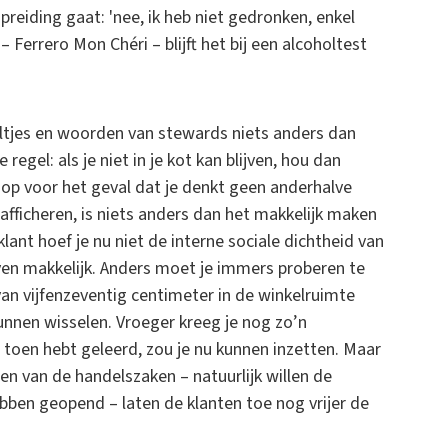
rspreiding gaat: 'nee, ik heb niet gedronken, enkel
 – Ferrero Mon Chéri – blijft het bij een alcoholtest
booltjes en woorden van stewards niets anders dan
gel: als je niet in je kot kan blijven, hou dan
op voor het geval dat je denkt geen anderhalve
fficheren, is niets anders dan het makkelijk maken
klant hoef je nu niet de interne sociale dichtheid van
even makkelijk. Anders moet je immers proberen te
an vijfenzeventig centimeter in de winkelruimte
unnen wisselen. Vroeger kreeg je nog zo’n
je toen hebt geleerd, zou je nu kunnen inzetten. Maar
n van de handelszaken – natuurlijk willen de
bben geopend – laten de klanten toe nog vrijer de