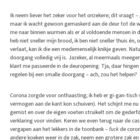
Ik neem liever het zeker voor het onzekere; dit vraagt – 
maar ik wacht gewoon gemaskerd aan de deur tot de wink
me naar binnen wurmen als er al voldoende mensen in de
heb niet sneller mijn brood, ik ben niet sneller thuis é
verlaat, kan ik die een medemenselijk knikje geven. Nat
doorgang volledig vrij is. Jazeker, al meermaals meeg
klant me passeerde in de deuropening. Tja, daar hinge
regelen bij een smalle doorgang – ach, zou het helpen?
Corona zorgde voor onthaasting; ik heb er gi-gan-tisch
vermogen aan de kant kon schuiven). Het schijnt me nu
gemist en over de eigen voeten struikelt om de gederfde
verklaring voor vinden. Keren we even terug naar de ca
vergapen aan het lekkers in de toonbank –
fuck
de corona
andere koeken weer in de zak, neem een grotere zak en s