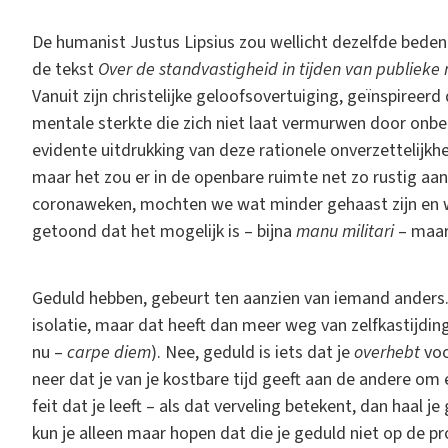
De humanist Justus Lipsius zou wellicht dezelfde bedenk
de tekst
Over de standvastigheid in tijden van publieke
Vanuit zijn christelijke geloofsovertuiging, geïnspireerd
mentale sterkte die zich niet laat vermurwen door onbe
evidente uitdrukking van deze rationele onverzettelijkhei
maar het zou er in de openbare ruimte net zo rustig aan
coronaweken, mochten we wat minder gehaast zijn en 
getoond dat het mogelijk is – bijna
manu militari
– maar 
Geduld hebben, gebeurt ten aanzien van iemand anders. J
isolatie, maar dat heeft dan meer weg van zelfkastijding
nu –
carpe diem
). Nee, geduld is iets dat je
overhebt
voo
neer dat je van je kostbare tijd geeft aan de andere om 
feit dat je leeft – als dat verveling betekent, dan ha
kun je alleen maar hopen dat die je geduld niet op de pr