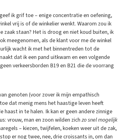
geef ik grif toe – enige concentratie en oefening,
el vrij is of de winkelier wenkt. Waarom zou ik
 zaak staan? Het is droog en niet koud buiten, ik
n, ook meegenomen, als de klant voor me de winkel
uurlijk wacht ik met het binnentreden tot de
emaakt dat ik een pand uitkwam en een volgende
n geen verkeersborden B19 en B21 die de voorrang
 van genoten (voor zover ik mijn empathisch
 toe dat menig mens het haastige leven heeft
 haast in te halen. Ik kan er geen andere zinnige
sus: vrouw, man en zoon wilden zich
zo snel mogelijk
regels – kiezen, twijfelen, koeken weer uit de zak,
top er nog twee, nee, drie croissants in, om dan