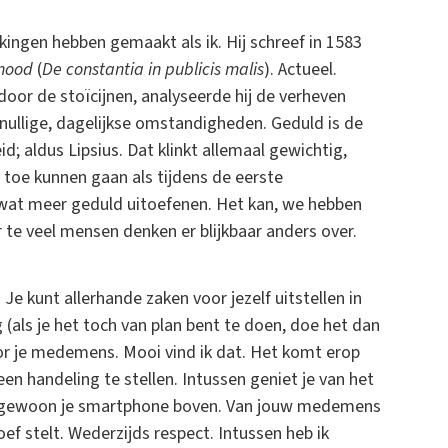
ingen hebben gemaakt als ik. Hij schreef in 1583
 nood
(
De constantia in publicis malis
). Actueel.
 door de stoïcijnen, analyseerde hij de verheven
nullige, dagelijkse omstandigheden. Geduld is de
d; aldus Lipsius. Dat klinkt allemaal gewichtig,
 toe kunnen gaan als tijdens de eerste
wat meer geduld uitoefenen. Het kan, we hebben
te veel mensen denken er blijkbaar anders over.
e kunt allerhande zaken voor jezelf uitstellen in
 (als je het toch van plan bent te doen, doe het dan
r je medemens. Mooi vind ik dat. Het komt erop
een handeling te stellen. Intussen geniet je van het
al je gewoon je smartphone boven. Van jouw medemens
oef stelt. Wederzijds respect. Intussen heb ik