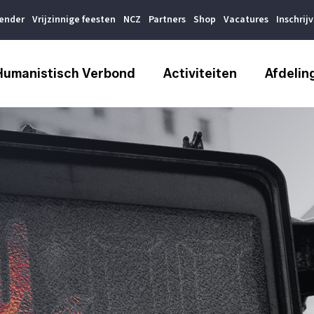
lender
Vrijzinnige feesten
NCZ
Partners
Shop
Vacatures
Inschrij
Humanistisch Verbond
Activiteiten
Afdelin