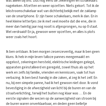
was alleen bij ons. Dus nog eens de zekeringen en schakelaars
nagekeken. Afzetten en weer opzetten. Niets gekort. Tot ik de
lekstroomschakelaar wat van dichterbij bekijk met de zaklamp
van de smartphone. Er zijn twee schakelaars, merk ik dan. En in
heel kleine lettertjes zie ik met veel moeite dat die ene, die in
meer dan twintig jaar nog nooit is afgesprongen, nu op 0 staat.
Wel verdraaid! En ja, gewoon weer opzetten, en alles is plots
weer zoals het hoort.
Ik ben ontdaan. Ik ben morgen zesenzeventig, maar ik ben geen
kluns. Ik heb in mijn leven talloze pannes meegemaakt en
opgelost, zekeringen hersteld, elektrische leidingen gelegd,
apparaten geïnstalleerd en geregeld, zowel thuis als op het
werk en zelfs bij familie, vrienden en kennissen, vaak tot hun
verbazing. Ik ben best handig in die zaken, al zeg ik het zelf. En
nu, bij een simpele panne, had ik het gewoon niet door. Ik vond
bevestiging in de afwezigheid van licht bij de buren en van de
straatverlichting, terwijl het buiten nog klaar was … En de
eerste signalen die wezen op de aanwezigheid van stroom bij
de buren waren onverklaarbaar, en deden geen belletje