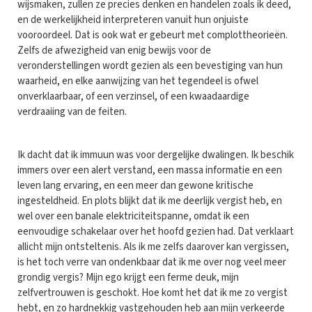
wijsmaken, zullen ze precies denken en handelen zoals ik deed,
en de werkelijkheid interpreteren vanuit hun onjuiste
vooroordeel. Dat is ook wat er gebeurt met complottheorieën.
Zelfs de afwezigheid van enig bewijs voor de
veronderstellingen wordt gezien als een bevestiging van hun
waarheid, en elke aanwijzing van het tegendeel is ofwel
onverklaarbaar, of een verzinsel, of een kwaadaardige
verdraaiing van de feiten.
Ik dacht dat ik immuun was voor dergelijke dwalingen. Ik beschik
immers over een alert verstand, een massa informatie en een
leven lang ervaring, en een meer dan gewone kritische
ingesteldheid. En plots blijkt dat ik me deerlijk vergist heb, en
wel over een banale elektriciteitspanne, omdat ik een
eenvoudige schakelaar over het hoofd gezien had. Dat verklaart
allicht mijn ontsteltenis. Als ik me zelfs daarover kan vergissen,
is het toch verre van ondenkbaar dat ik me over nog veel meer
grondig vergis? Mijn ego krijgt een ferme deuk, mijn
zelfvertrouwen is geschokt. Hoe komt het dat ik me zo vergist
hebt, en zo hardnekkig vastgehouden heb aan mijn verkeerde