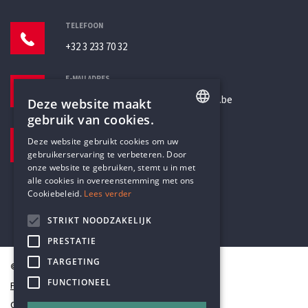
TELEFOON
+32 3 233 70 32
E-MAILADRES
secretariaat@humanistischverbond.be
Deze website maakt
gebruik van cookies.
BEZOEKADRES
ENGLISH
Deze website gebruikt cookies om uw
Pottenbrug 4
gebruikerservaring te verbeteren. Door
DUTCH
Antwerpen, 2000
onze website te gebruiken, stemt u in met
alle cookies in overeenstemming met ons
Cookiebeleid.
Lees verder
STRIKT NOODZAKELIJK
PRESTATIE
TARGETING
© Humanistisch Verbond 2026
FUNCTIONEEL
Privacy
Cookiestatement