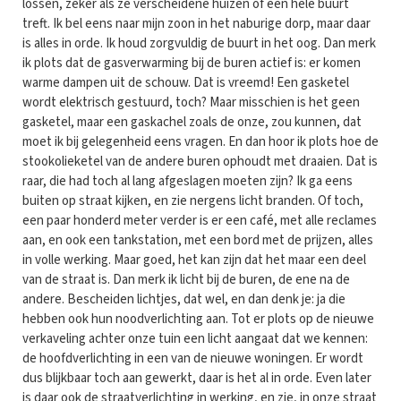
lossen, zeker als ze verscheidene huizen of een hele buurt
treft. Ik bel eens naar mijn zoon in het naburige dorp, maar daar
is alles in orde. Ik houd zorgvuldig de buurt in het oog. Dan merk
ik plots dat de gasverwarming bij de buren actief is: er komen
warme dampen uit de schouw. Dat is vreemd! Een gasketel
wordt elektrisch gestuurd, toch? Maar misschien is het geen
gasketel, maar een gaskachel zoals de onze, zou kunnen, dat
moet ik bij gelegenheid eens vragen. En dan hoor ik plots hoe de
stookolieketel van de andere buren ophoudt met draaien. Dat is
raar, die had toch al lang afgeslagen moeten zijn? Ik ga eens
buiten op straat kijken, en zie nergens licht branden. Of toch,
een paar honderd meter verder is er een café, met alle reclames
aan, en ook een tankstation, met een bord met de prijzen, alles
in volle werking. Maar goed, het kan zijn dat het maar een deel
van de straat is. Dan merk ik licht bij de buren, de ene na de
andere. Bescheiden lichtjes, dat wel, en dan denk je: ja die
hebben ook hun noodverlichting aan. Tot er plots op de nieuwe
verkaveling achter onze tuin een licht aangaat dat we kennen:
de hoofdverlichting in een van de nieuwe woningen. Er wordt
dus blijkbaar toch aan gewerkt, daar is het al in orde. Even later
is daar ook de straatverlichting in werking, en zie, in onze straat