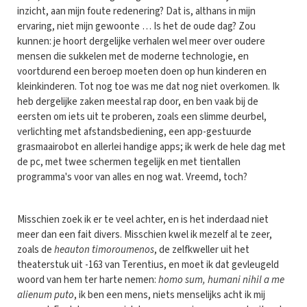
inzicht, aan mijn foute redenering? Dat is, althans in mijn
ervaring, niet mijn gewoonte … Is het de oude dag? Zou
kunnen: je hoort dergelijke verhalen wel meer over oudere
mensen die sukkelen met de moderne technologie, en
voortdurend een beroep moeten doen op hun kinderen en
kleinkinderen. Tot nog toe was me dat nog niet overkomen. Ik
heb dergelijke zaken meestal rap door, en ben vaak bij de
eersten om iets uit te proberen, zoals een slimme deurbel,
verlichting met afstandsbediening, een app-gestuurde
grasmaairobot en allerlei handige apps; ik werk de hele dag met
de pc, met twee schermen tegelijk en met tientallen
programma's voor van alles en nog wat. Vreemd, toch?
Misschien zoek ik er te veel achter, en is het inderdaad niet
meer dan een fait divers. Misschien kwel ik mezelf al te zeer,
zoals de
heauton timoroumenos
, de zelfkweller uit het
theaterstuk uit -163 van Terentius, en moet ik dat gevleugeld
woord van hem ter harte nemen:
homo sum, humani nihil a me
alienum puto
, ik ben een mens, niets menselijks acht ik mij