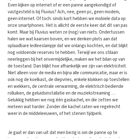
Even kijken op internet of er een panne aangekondigd of
vastgesteld is bij Fluvius? Ach, nee, geen pc, geen modem,
geen internet. Of toch: sinds kort hebben we mobiele data op
onze smartphones. Het is allicht de eerste keer dat dit van pas
komt. Maar bij Fluvius weten ze (nog) van niets. Ondertussen
halen we wat kaarsen boven, en we denken plots aan dat
oplaadbare ledleeslampje dat we onlangs kochten, en dat blijkt
nog voldoende reserves te hebben. Terwijl we ons stilaan
neerleggen bij het onvermijdelijke, maken we het bilan op van
de toestand. Dan blijkt hoe afhankelijk we zijn van elektriciteit.
Niet alleen voor de media en bijna alle communicatie, maar er is
ook nog de koelkast, de diepvries, enkele klokken op toestellen
en wekkers, de centrale verwarming, de elektrisch bediende
rolluiken, de geluidsinstallatie en de muziekstreaming …
Gelukkig hebben we nog één gaskachel, en die zetten we
meteen wat harder. Zonder die kachel zaten we regelrecht
weer in de middeleeuwen, of het stenen tijdperk.
Je gaat er dan van uit dat men bezig is om de panne op te