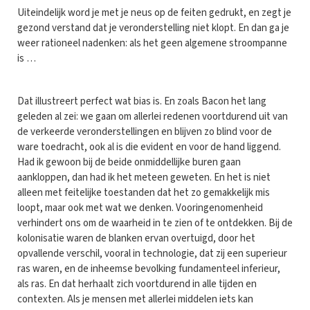
Uiteindelijk word je met je neus op de feiten gedrukt, en zegt je
gezond verstand dat je veronderstelling niet klopt. En dan ga je
weer rationeel nadenken: als het geen algemene stroompanne
is …
Dat illustreert perfect wat bias is. En zoals Bacon het lang
geleden al zei: we gaan om allerlei redenen voortdurend uit van
de verkeerde veronderstellingen en blijven zo blind voor de
ware toedracht, ook al is die evident en voor de hand liggend.
Had ik gewoon bij de beide onmiddellijke buren gaan
aankloppen, dan had ik het meteen geweten. En het is niet
alleen met feitelijke toestanden dat het zo gemakkelijk mis
loopt, maar ook met wat we denken. Vooringenomenheid
verhindert ons om de waarheid in te zien of te ontdekken. Bij de
kolonisatie waren de blanken ervan overtuigd, door het
opvallende verschil, vooral in technologie, dat zij een superieur
ras waren, en de inheemse bevolking fundamenteel inferieur,
als ras. En dat herhaalt zich voortdurend in alle tijden en
contexten. Als je mensen met allerlei middelen iets kan