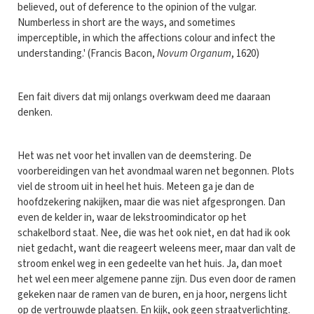
believed, out of deference to the opinion of the vulgar.
Numberless in short are the ways, and sometimes
imperceptible, in which the affections colour and infect the
understanding.' (Francis Bacon,
Novum Organum
, 1620)
Een fait divers dat mij onlangs overkwam deed me daaraan
denken.
Het was net voor het invallen van de deemstering. De
voorbereidingen van het avondmaal waren net begonnen. Plots
viel de stroom uit in heel het huis. Meteen ga je dan de
hoofdzekering nakijken, maar die was niet afgesprongen. Dan
even de kelder in, waar de lekstroomindicator op het
schakelbord staat. Nee, die was het ook niet, en dat had ik ook
niet gedacht, want die reageert weleens meer, maar dan valt de
stroom enkel weg in een gedeelte van het huis. Ja, dan moet
het wel een meer algemene panne zijn. Dus even door de ramen
gekeken naar de ramen van de buren, en ja hoor, nergens licht
op de vertrouwde plaatsen. En kijk, ook geen straatverlichting.