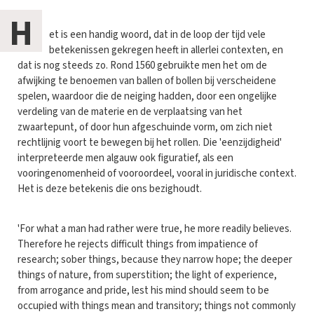
H
et is een handig woord, dat in de loop der tijd vele
betekenissen gekregen heeft in allerlei contexten, en
dat is nog steeds zo. Rond 1560 gebruikte men het om de
afwijking te benoemen van ballen of bollen bij verscheidene
spelen, waardoor die de neiging hadden, door een ongelijke
verdeling van de materie en de verplaatsing van het
zwaartepunt, of door hun afgeschuinde vorm, om zich niet
rechtlijnig voort te bewegen bij het rollen. Die 'eenzijdigheid'
interpreteerde men algauw ook figuratief, als een
vooringenomenheid of vooroordeel, vooral in juridische context.
Het is deze betekenis die ons bezighoudt.
'For what a man had rather were true, he more readily believes.
Therefore he rejects difficult things from impatience of
research; sober things, because they narrow hope; the deeper
things of nature, from superstition; the light of experience,
from arrogance and pride, lest his mind should seem to be
occupied with things mean and transitory; things not commonly