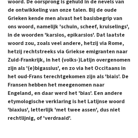
woord. De oorsprong is gehuld in de nevels van
de ontwikkeling van onze talen. Bij de oude
Grieken kende men alvast het basisbegrip van
ons woord, namelijk 'schuin, scheef, kruiselings',
in de woorden 'karsios, epikarsios'. Dat laatste
woord zou, zoals veel andere, hetzij via Rome,
hetzij rechtstreeks via Griekse emigranten naar
Zuid-Frankrijk, in het (volks-)Latijn overgenomen
zijn als '(e)bigassius', en zo via het Occitaans in
het oud-Frans terechtgekomen zijn als 'biais'. De
Fransen hebben het meegenomen naar
Engeland, en daar werd het 'bias'. Een andere
etymologische verklaring is het Latijnse woord
'biaxius', letterlijk 'met twee assen', dus niet
rechtlijnig, of 'verdraaid'.