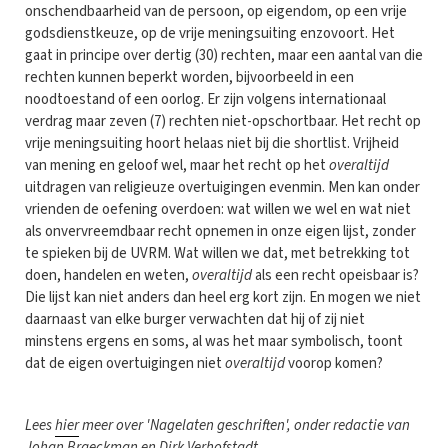
onschendbaarheid van de persoon, op eigendom, op een vrije
godsdienstkeuze, op de vrije meningsuiting enzovoort. Het
gaat in principe over dertig (30) rechten, maar een aantal van die
rechten kunnen beperkt worden, bijvoorbeeld in een
noodtoestand of een oorlog. Er zijn volgens internationaal
verdrag maar zeven (7) rechten niet-opschortbaar. Het recht op
vrije meningsuiting hoort helaas niet bij die shortlist. Vrijheid
van mening en geloof wel, maar het recht op het
overaltijd
uitdragen van religieuze overtuigingen evenmin. Men kan onder
vrienden de oefening overdoen: wat willen we wel en wat niet
als onvervreemdbaar recht opnemen in onze eigen lijst, zonder
te spieken bij de UVRM. Wat willen we dat, met betrekking tot
doen, handelen en weten,
overaltijd
als een recht opeisbaar is?
Die lijst kan niet anders dan heel erg kort zijn. En mogen we niet
daarnaast van elke burger verwachten dat hij of zij niet
minstens ergens en soms, al was het maar symbolisch, toont
dat de eigen overtuigingen niet
overaltijd
voorop komen?
Lees
hier
meer over 'Nagelaten geschriften', onder redactie van
Johan Braeckman en Dirk Verhofstadt.