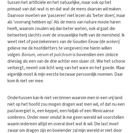
tussen het artificiële en het natuurlijke, maar ook op het
primaat van dat-wat-is en dat wat de mens daarvan wil maken.
Daarvoor moeten we 'passeren' niet lezen als 'beter doen', maar
als 'voorrang hebben op'. Als de mens van nature mooie haren
heeft, waarom zouden wij dan beter weten, ook al gaat die
betweterij slechts over de vrouwelijke helft van de mensheid. Ik
weet niet of poëziekenners van de Gouden Eeuw (de
wokerij
gelieve me de hoofdletters te vergeven) me hierin willen
volgen.
Bonum, verum et pulchrum
is bovendien een zinloze
drieslag als een van de drie achter een sluier zit. Wie het schone
verbergt, neemt ook licht weg van het ware en het goede. Maar
eigenlijk moet ik mijn eerste bezwaar persoonlijk noemen. Daar
kom ik niet ver mee.
Ondertussen kan ik niet verzinnen waarom men in een vrij land
niet op het hoofd zou mogen dragen wat men wil, of dat nu een
pastavergiet is, een keppel, een hidjab of een Mexicaanse
sombrero. Onder meer omdat ik me geen wereld wil voorstellen
waarin iedereen altijd en overal doet wat ik wil. Die last moet
zwaar om dragen zijn en boeiender zal mijn wereld er niet door