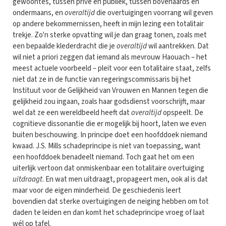
gewoontes, tussen privé en publiek, tussen bovenaards en
ondermaans, en
overaltijd
die overtuigingen voorrang wil geven
op andere bekommernissen, heeft in mijn lezing een totalitair
trekje. Zo'n sterke opvatting wil je dan graag tonen, zoals met
een bepaalde klederdracht die je
overaltijd
wil aantrekken. Dat
wil niet a priori zeggen dat iemand als mevrouw Haouach – het
meest actuele voorbeeld – pleit voor een totalitaire staat, zelfs
niet dat ze in de functie van regeringscommissaris bij het
Instituut voor de Gelijkheid van Vrouwen en Mannen tegen die
gelijkheid zou ingaan, zoals haar godsdienst voorschrijft, maar
wel dat ze een wereldbeeld heeft dat
overaltijd
opspeelt. De
cognitieve dissonantie die er mogelijk bij hoort, laten we even
buiten beschouwing. In principe doet een hoofddoek niemand
kwaad. J.S. Mills schadeprincipe is niet van toepassing, want
een hoofddoek benadeelt niemand. Toch gaat het om een
uiterlijk vertoon dat onmiskenbaar een totalitaire overtuiging
uitdraagt
. En wat men uitdraagt, propageert men, ook al is dat
maar voor de eigen minderheid. De geschiedenis leert
bovendien dat sterke overtuigingen de neiging hebben om tot
daden te leiden en dan komt het schadeprincipe vroeg of laat
wél op tafel.