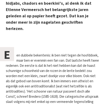
hidjabs, chadors en boerkini’s, al denk ik dat
Etienne Vermeersch het belangrijkste jaren
geleden al op papier heeft gezet. Dat kan je
onder meer in zijn nagelaten geschriften
herlezen.
E
en dubbele bekentenis: ik ben niet tegen de hoofddoek,
maar ben er evenmin een fan van. Dat laatste heeft twee
redenen. De eerste is dat ik het niet hebben kan dat de haast
schunnige schoonheid van de rozen in de lente bedekt zou
worden met een klein, zwart doekje voor elke bloem. Ook niet
als dat gebod van boven komt. Ik ben immers een atheïst en
eigenlijk ook een antitraditionalist (wat niet hetzelfde is als
antitradities). 'Het schoone van natuur passeert doch alle
Const', schreef Bredero (1585-1618). Die categorische uitspraak
slaat volgens mij niet enkel op een vermeende tegenstelling