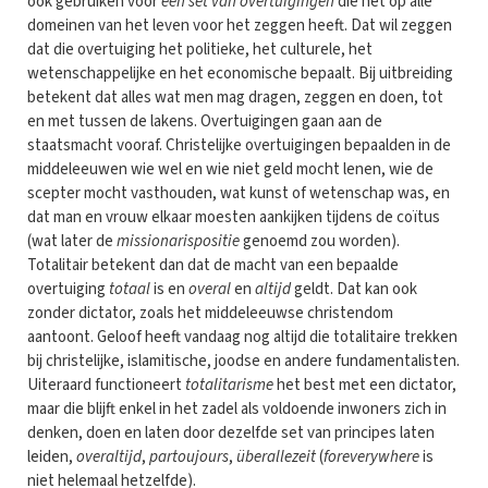
ook gebruiken voor
een set van overtuigingen
die het op alle
domeinen van het leven voor het zeggen heeft. Dat wil zeggen
dat die overtuiging het politieke, het culturele, het
wetenschappelijke en het economische bepaalt. Bij uitbreiding
betekent dat alles wat men mag dragen, zeggen en doen, tot
en met tussen de lakens. Overtuigingen gaan aan de
staatsmacht vooraf. Christelijke overtuigingen bepaalden in de
middeleeuwen wie wel en wie niet geld mocht lenen, wie de
scepter mocht vasthouden, wat kunst of wetenschap was, en
dat man en vrouw elkaar moesten aankijken tijdens de coïtus
(wat later de
missionarispositie
genoemd zou worden).
Totalitair betekent dan dat de macht van een bepaalde
overtuiging
totaal
is en
overal
en
altijd
geldt. Dat kan ook
zonder dictator, zoals het middeleeuwse christendom
aantoont. Geloof heeft vandaag nog altijd die totalitaire trekken
bij christelijke, islamitische, joodse en andere fundamentalisten.
Uiteraard functioneert
totalitarisme
het best met een dictator,
maar die blijft enkel in het zadel als voldoende inwoners zich in
denken, doen en laten door dezelfde set van principes laten
leiden,
overaltijd
,
partoujours
,
überallezeit
(
foreverywhere
is
niet helemaal hetzelfde).