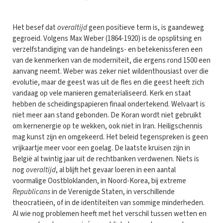
Het besef dat
overaltijd
geen positieve term is, is gaandeweg
gegroeid. Volgens Max Weber (1864-1920) is de opsplitsing en
verzelfstandiging van de handelings- en betekenissferen een
van de kenmerken van de moderniteit, die ergens rond 1500 een
aanvang neemt. Weber was zeker niet wildenthousiast over die
evolutie, maar de geest was uit de fles en die geest heeft zich
vandaag op vele manieren gematerialiseerd. Kerk en staat
hebben de scheidingspapieren finaal ondertekend. Welvaart is
niet meer aan stand gebonden. De Koran wordt niet gebruikt
om kernenergie op te wekken, ook niet in Iran. Heiligschennis
mag kunst zijn en omgekeerd. Het beleid tegenspreken is geen
vrijkaartje meer voor een goelag. De laatste kruisen zijn in
België al twintig jaar uit de rechtbanken verdwenen. Niets is
nog
overaltijd
, al blijft het gevaar loeren in een aantal
voormalige Oostbloklanden, in Noord-Korea, bij extreme
Republicans
in de Verenigde Staten, in verschillende
theocratieën, of in de identiteiten van sommige minderheden.
Al wie nog problemen heeft met het verschil tussen wetten en