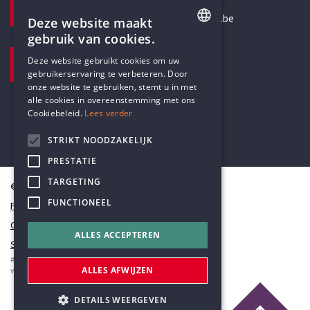
secretariaat@humanistischverbond.be
Deze website maakt
gebruik van cookies.
BEZOEKADRES
ENGLISH
Deze website gebruikt cookies om uw
Pottenbrug 4
gebruikerservaring te verbeteren. Door
DUTCH
Antwerpen, 2000
onze website te gebruiken, stemt u in met
alle cookies in overeenstemming met ons
Cookiebeleid.
Lees verder
STRIKT NOODZAKELIJK
PRESTATIE
TARGETING
© Humanistisch Verbond 2026
FUNCTIONEEL
Privacy
Cookiestatement
ALLES ACCEPTEREN
Sitemap
#codedwithlove by
Codelines
ALLES AFWIJZEN
webapplicaties
,
mobiele apps
&
maatwerk websites
DETAILS WEERGEVEN