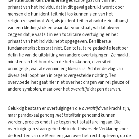
identiteitsdenken. De liberale gedachte gaat uit van het
primaat van het individu, dat in dit geval gebruikt wordt door
mensen die hun identiteit niet los kunnen zien van het
religieuze symbool. Wel, als je identiteit in absolute zin afhangt
van een kledingstuk en waar dat voor staat, wil dat alweer
zeggen dat je vastzit in een totalitaire overtuiging en het
primaat van het individu hebt opgegeven. Een liberale
fundamentalist bestaat niet. Een totalitaire gedachte leeft per
definitie van de uitsluiting van andere overtuigingen. Ze maakt,
minstens in het hoofd van de betrokkenen, diversiteit
onmogelijk, wat al evenmin erg liberaal is. Achter de vlag van
diversiteit loopt men in tegenovergestelde richting. Ten
overvloede: het gaat hier niet over het dragen van religieuze of
andere symbolen, maar over het
overaltijd
dragen daarvan.
Gelukkig bestaan er overtuigingen die
overaltijd
van kracht zijn,
maar paradoxaal genoeg
niet
totalitair genoemd kunnen
worden, precies omdat ze tegen het totalitaire ingaan. Die
overtuigingen staan gebeiteld in de Universele Verklaring voor
de Rechten van de Mens en gaan over het recht op leven, op de