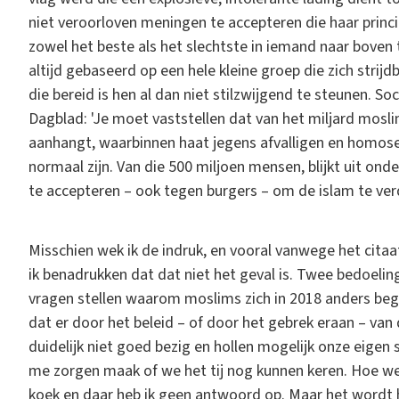
niet veroorloven meningen te accepteren die haar princi
zowel het beste als het slechtste in iemand naar boven t
altijd gebaseerd op een hele kleine groep die zich strij
die bereid is hen al dan niet stilzwijgend te steunen.
Dagblad: 'Je moet vaststellen dat van het miljard mosli
aanhangt, waarbinnen haat jegens afvalligen en homos
normaal zijn. Van die 500 miljoen mensen, blijkt uit ond
te accepteren – ook tegen burgers – om de islam te ver
Misschien wek ik de indruk, en vooral vanwege het cita
ik benadrukken dat dat niet het geval is. Twee bedoeling
vragen stellen waarom moslims zich in 2018 anders be
dat er door het beleid – of door het gebrek eraan – van
duidelijk niet goed bezig en hollen mogelijk onze eigen 
me zorgen maak of we het tij nog kunnen keren. Hoe we
koek en daar heb ik geen antwoord op. Maar het wordt 