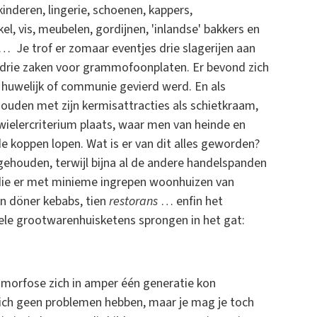
inderen, lingerie, schoenen, kappers,
el, vis, meubelen, gordijnen, 'inlandse' bakkers en
 … Je trof er zomaar eventjes drie slagerijen aan
s drie zaken voor grammofoonplaten. Er bevond zich
 huwelijk of communie gevierd werd. En als
houden met zijn kermisattracties als schietkraam,
wielercriterium plaats, waar men van heinde en
e koppen lopen. Wat is er van dit alles geworden?
dgehouden, terwijl bijna al de andere handelspanden
die er met minieme ingrepen woonhuizen van
en döner kebabs, tien
restorans
… enfin het
le grootwarenhuisketens sprongen in het gat:
tamorfose zich in amper één generatie kon
 zich geen problemen hebben, maar je mag je toch