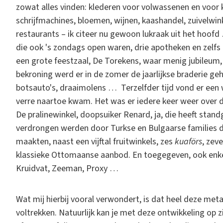
zowat alles vinden: klederen voor volwassenen en voor k
schrijfmachines, bloemen, wijnen, kaashandel, zuivelwink
restaurants – ik citeer nu gewoon lukraak uit het hoofd
die ook 's zondags open waren, drie apotheken en zelf
een grote feestzaal, De Torekens, waar menig jubileum,
bekroning werd er in de zomer de jaarlijkse braderie ge
botsauto's, draaimolens … Terzelfder tijd vond er een 
verre naartoe kwam. Het was er iedere keer weer over d
De pralinewinkel, doopsuiker Renard, ja, die heeft stan
verdrongen werden door Turkse en Bulgaarse families 
maakten, naast een vijftal fruitwinkels, zes
kuaförs
, zev
klassieke Ottomaanse aanbod. En toegegeven, ook enke
Kruidvat, Zeeman, Proxy …
Wat mij hierbij vooral verwondert, is dat heel deze me
voltrekken. Natuurlijk kan je met deze ontwikkeling op