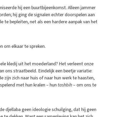
niseerde hij een buurtbijeenkomst. Alleen jammer
rden; hij ging de signalen echter doorspelen aan
le te bepleiten, net als een hardere aanpak van het
n om elkaar te spreken.
ele kledij uit het moederland? Het verleent onze
n ons straatbeeld. Eindelijk een beetje variatie:
 zijn zich naar huis of naar hun werk te haasten,
 spelend met hun kralen – hun
tashbih
– om ons te
de djellaba geen ideologie schuilging, dat hij geen
toe te dekken. Want een samenleving kan het zich