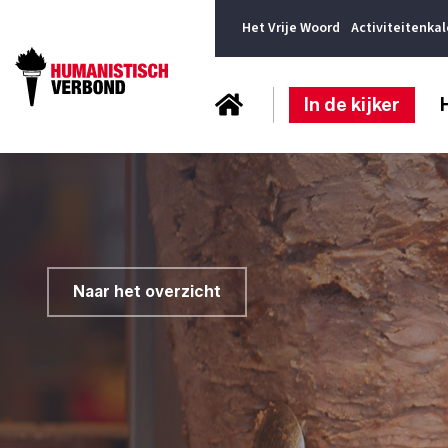
Het Vrije Woord
Activiteitenka
In de kijker
Naar het overzicht