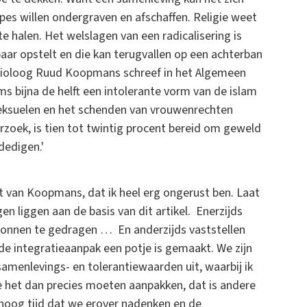
pes willen ondergraven en afschaffen. Religie weet
e halen. Het welslagen van een radicalisering is
dbaar opstelt en die kan terugvallen op een achterban
 Socioloog Ruud Koopmans schreef in het Algemeen
ms bijna de helft een intolerante vorm van de islam
eksuelen en het schenden van vrouwenrechten
erzoek, is tien tot twintig procent bereid om geweld
dedigen.'
at van Koopmans, dat ik heel erg ongerust ben. Laat
en liggen aan de basis van dit artikel. Enerzijds
gonnen te gedragen … En anderzijds vaststellen
 de integratieaanpak een potje is gemaakt. We zijn
samenlevings- en tolerantiewaarden uit, waarbij ik
 het dan precies moeten aanpakken, dat is andere
hoog tijd dat we erover nadenken en de