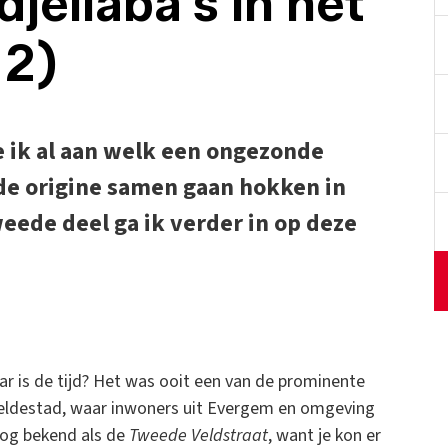
jellaba's in het
 2)
te ik al aan welk een ongezonde
fde origine samen gaan hokken in
weede deel ga ik verder in op deze
 is de tijd? Het was ooit een van de prominente
veldestad, waar inwoners uit Evergem en omgeving
nog bekend als de
Tweede Veldstraat
, want je kon er