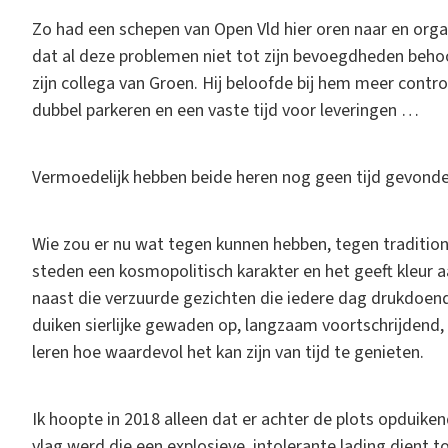
Zo had een schepen van Open Vld hier oren naar en orga
dat al deze problemen niet tot zijn bevoegdheden behoo
zijn collega van Groen. Hij beloofde bij hem meer contro
dubbel parkeren en een vaste tijd voor leveringen …
Vermoedelijk hebben beide heren nog geen tijd gevonde
Wie zou er nu wat tegen kunnen hebben, tegen tradition
steden een kosmopolitisch karakter en het geeft kleur aa
naast die verzuurde gezichten die iedere dag drukdoende
duiken sierlijke gewaden op, langzaam voortschrijdend,
leren hoe waardevol het kan zijn van tijd te genieten.
Ik hoopte in 2018 alleen dat er achter de plots opduiken
vlag werd die een explosieve, intolerante lading dient 