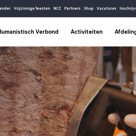
lender
Vrijzinnige feesten
NCZ
Partners
Shop
Vacatures
Inschrij
Humanistisch Verbond
Activiteiten
Afdelin