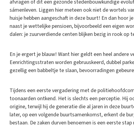
afvragen of dit een gezonde stedenbouwkundige evolutie 
sámenleven. Liggen hier meteen ook niet de wortels va
huisje hebben aangeschaft in deze buurt! En dan hoor je de
naast je wettelijke pensioen, bijvoorbeeld een eigen woni
dalen: je zuurverdiende centen blijken bezig in rook op
En je ergert je blauw! Want hier geldt een heel andere v
Eenrichtingsstraten worden gebruuskeerd, dubbel park
gezellig een babbeltje te slaan, bevoorradingen gebeu
Tijdens een eerste vergadering met de politiehoofdcom
toonaarden ontkend. Het is slechts een perceptie. Hij o
origine, terwijl hij de generatie die al jaren in deze buu
later, op een volgende buurtsamenkomst, erkent de bur
bestaan. De zaken durven benoemen is een eerste stap 