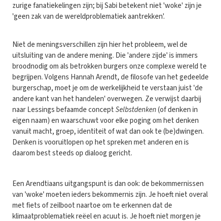
zurige fanatiekelingen zijn; bij Sabi betekent niet 'woke' zijn je
'geen zak van de wereldproblematiek aantrekken'.
Niet de meningsverschillen zijn hier het probleem, wel de
uitsluiting van de andere mening. Die 'andere zijde' is immers
broodnodig om als betrokken burgers onze complexe wereld te
begrijpen. Volgens Hannah Arendt, de filosofe van het gedeelde
burgerschap, moet je om de werkelijkheid te verstaan juist 'de
andere kant van het handelen' overwegen. Ze verwijst daarbij
naar Lessings befaamde concept
Selbstdenken
(of denken in
eigen naam) en waarschuwt voor elke poging om het denken
vanuit macht, groep, identiteit of wat dan ook te (be)dwingen.
Denken is vooruitlopen op het spreken met anderen en is
daarom best steeds op dialoog gericht.
Een Arendtiaans uitgangspunt is dan ook: de bekommernissen
van 'woke' moeten ieders bekommernis zijn. Je hoeft niet overal
met fiets of zeilboot naartoe om te erkennen dat de
klimaatproblematiek reëel en acuut is. Je hoeft niet morgen je