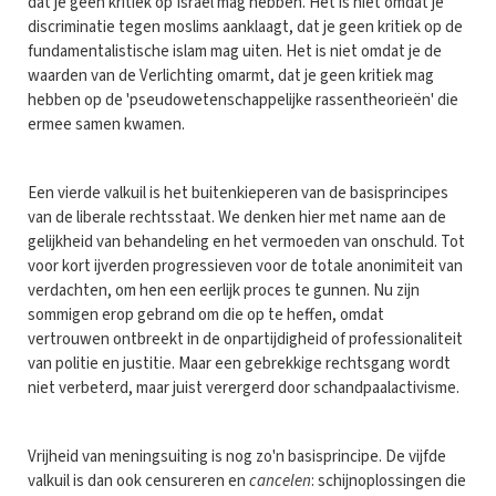
dat je geen kritiek op Israël mag hebben. Het is niet omdat je
discriminatie tegen moslims aanklaagt, dat je geen kritiek op de
fundamentalistische islam mag uiten. Het is niet omdat je de
waarden van de Verlichting omarmt, dat je geen kritiek mag
hebben op de 'pseudowetenschappelijke rassentheorieën' die
ermee samen kwamen.
Een vierde valkuil is het buitenkieperen van de basisprincipes
van de liberale rechtsstaat. We denken hier met name aan de
gelijkheid van behandeling en het vermoeden van onschuld. Tot
voor kort ijverden progressieven voor de totale anonimiteit van
verdachten, om hen een eerlijk proces te gunnen. Nu zijn
sommigen erop gebrand om die op te heffen, omdat
vertrouwen ontbreekt in de onpartijdigheid of professionaliteit
van politie en justitie. Maar een gebrekkige rechtsgang wordt
niet verbeterd, maar juist verergerd door schandpaalactivisme.
Vrijheid van meningsuiting is nog zo'n basisprincipe. De vijfde
valkuil is dan ook censureren en
cancelen
: schijnoplossingen die