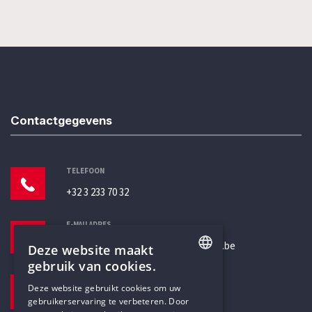
Contactgegevens
TELEFOON
+32 3 233 70 32
E-MAILADRES
secretariaat@humanistischverbond.be
Deze website maakt
gebruik van cookies.
BEZOEKADRES
ENGLISH
Deze website gebruikt cookies om uw
Pottenbrug 4
gebruikerservaring te verbeteren. Door
DUTCH