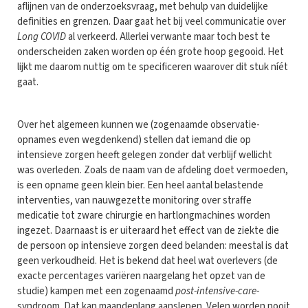
aflijnen van de onderzoeksvraag, met behulp van duidelijke
definities en grenzen. Daar gaat het bij veel communicatie over
Long COVID
al verkeerd. Allerlei verwante maar toch best te
onderscheiden zaken worden op één grote hoop gegooid. Het
lijkt me daarom nuttig om te specificeren waarover dit stuk níét
gaat.
Over het algemeen kunnen we (zogenaamde observatie-
opnames even wegdenkend) stellen dat iemand die op
intensieve zorgen heeft gelegen zonder dat verblijf wellicht
was overleden. Zoals de naam van de afdeling doet vermoeden,
is een opname geen klein bier. Een heel aantal belastende
interventies, van nauwgezette monitoring over straffe
medicatie tot zware chirurgie en hartlongmachines worden
ingezet. Daarnaast is er uiteraard het effect van de ziekte die
de persoon op intensieve zorgen deed belanden: meestal is dat
geen verkoudheid. Het is bekend dat heel wat overlevers (de
exacte percentages variëren naargelang het opzet van de
studie) kampen met een zogenaamd
post-intensive-care-
syndroom. Dat kan maandenlang aanslepen. Velen worden nooit