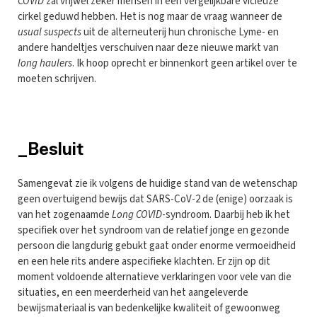
COVID
zal vrijwel zeker mensen in een vergelijkbare vicieuze
cirkel geduwd hebben. Het is nog maar de vraag wanneer de
usual suspects
uit de alterneuterij hun chronische Lyme- en
andere handeltjes verschuiven naar deze nieuwe markt van
long haulers
. Ik hoop oprecht er binnenkort geen artikel over te
moeten schrijven.
_Besluit
Samengevat zie ik volgens de huidige stand van de wetenschap
geen overtuigend bewijs dat SARS-CoV-2 de (enige) oorzaak is
van het zogenaamde
Long COVID
-syndroom. Daarbij heb ik het
specifiek over het syndroom van de relatief jonge en gezonde
persoon die langdurig gebukt gaat onder enorme vermoeidheid
en een hele rits andere aspecifieke klachten. Er zijn op dit
moment voldoende alternatieve verklaringen voor vele van die
situaties, en een meerderheid van het aangeleverde
bewijsmateriaal is van bedenkelijke kwaliteit of gewoonweg