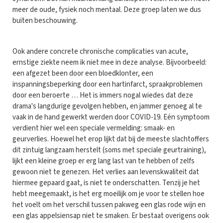
meer de oude, fysiek noch mentaal. Deze groep laten we dus
buiten beschouwing.
Ook andere concrete chronische complicaties van acute,
ernstige ziekte neem ik niet mee in deze analyse. Bijvoorbeeld:
een afgezet been door een bloedklonter, een
inspanningsbeperking door een hartinfarct, spraakproblemen
door een beroerte … Het is immers nogal wiedes dat deze
drama's langdurige gevolgen hebben, en jammer genoeg al te
vaak in de hand gewerkt werden door COVID-19. Eén symptoom
verdient hier wel een speciale vermelding: smaak- en
geurverlies. Hoewel het erop lijkt dat bij de meeste slachtoffers
dit zintuig langzaam herstelt (soms met speciale geurtraining),
lijkt een kleine groep er erg lang last van te hebben of zelfs
gewoon niet te genezen. Het verlies aan levenskwaliteit dat
hiermee gepaard gaat, is niet te onderschatten. Tenzij je het
hebt meegemaakt, is het erg moeilijk om je voor te stellen hoe
het voelt om het verschil tussen pakweg een glas rode wijn en
een glas appelsiensap niet te smaken. Er bestaat overigens ook