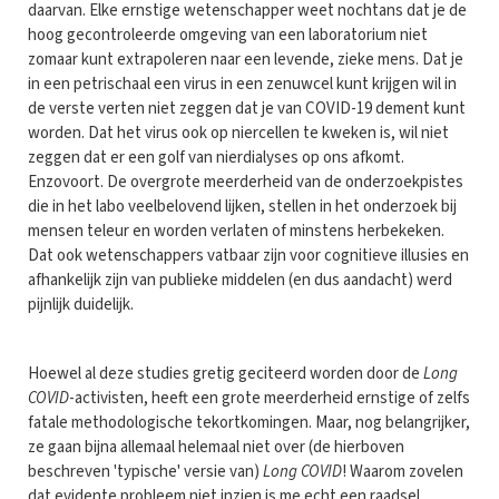
daarvan. Elke ernstige wetenschapper weet nochtans dat je de
hoog gecontroleerde omgeving van een laboratorium niet
zomaar kunt extrapoleren naar een levende, zieke mens. Dat je
in een petrischaal een virus in een zenuwcel kunt krijgen wil in
de verste verten niet zeggen dat je van COVID-19 dement kunt
worden. Dat het virus ook op niercellen te kweken is, wil niet
zeggen dat er een golf van nierdialyses op ons afkomt.
Enzovoort. De overgrote meerderheid van de onderzoekpistes
die in het labo veelbelovend lijken, stellen in het onderzoek bij
mensen teleur en worden verlaten of minstens herbekeken.
Dat ook wetenschappers vatbaar zijn voor cognitieve illusies en
afhankelijk zijn van publieke middelen (en dus aandacht) werd
pijnlijk duidelijk.
Hoewel al deze studies gretig geciteerd worden door de
Long
COVID
-activisten, heeft een grote meerderheid ernstige of zelfs
fatale methodologische tekortkomingen. Maar, nog belangrijker,
ze gaan bijna allemaal helemaal niet over (de hierboven
beschreven 'typische' versie van)
Long COVID
! Waarom zovelen
dat evidente probleem niet inzien is me echt een raadsel.