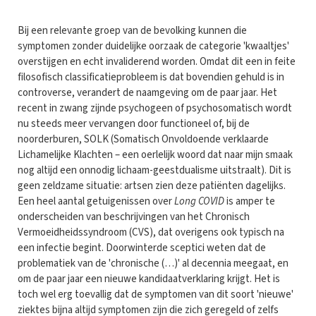
Bij een relevante groep van de bevolking kunnen die
symptomen zonder duidelijke oorzaak de categorie 'kwaaltjes'
overstijgen en echt invaliderend worden. Omdat dit een in feite
filosofisch classificatieprobleem is dat bovendien gehuld is in
controverse, verandert de naamgeving om de paar jaar. Het
recent in zwang zijnde psychogeen of psychosomatisch wordt
nu steeds meer vervangen door functioneel of, bij de
noorderburen, SOLK (Somatisch Onvoldoende verklaarde
Lichamelijke Klachten – een oerlelijk woord dat naar mijn smaak
nog altijd een onnodig lichaam-geestdualisme uitstraalt). Dit is
geen zeldzame situatie: artsen zien deze patiënten dagelijks.
Een heel aantal getuigenissen over
Long COVID
is amper te
onderscheiden van beschrijvingen van het Chronisch
Vermoeidheidssyndroom (CVS), dat overigens ook typisch na
een infectie begint. Doorwinterde sceptici weten dat de
problematiek van de 'chronische (…)' al decennia meegaat, en
om de paar jaar een nieuwe kandidaatverklaring krijgt. Het is
toch wel erg toevallig dat de symptomen van dit soort 'nieuwe'
ziektes bijna altijd symptomen zijn die zich geregeld of zelfs