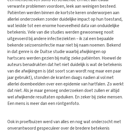
verwante problemen voordoen, leek aan weinigen besteed.
Patiënten werden binnen de kortste keren onderworpen aan
allerlei onderzoeken zonder duidelijke impact op hun toestand,
wat leidde tot een enorme hoeveelheid data van onduidelijke
betekenis. Vele van die studies werden gewoonweg nooit
uitgevoerd bij andere infectieziekten – ik zal een bepaalde
bekende seizoensinfectie maar niet bij naam noemen. Bekend
in dat genre is de Duitse studie waarbij afwijkingen op
hartscans werden gezien bij matig zieke patiënten. Hoewel de
auteurs benadrukten dat het niet duidelijk is wat de betekenis
van die afwijkingen is (dat soort scan wordt nog maar een paar
jaar gebruikt), stonden de kranten daags nadien al vol met
allerlei doembeelden over een epidemie van hartfalen. Zo werkt
dat niet. Als je maar genoeg onderzoeken doet zullen er altijd
wel afwijkende resultaten opduiken. En zeker bij zieke mensen.
Een mens is meer dan een röntgenfoto.
Ook in proefbuizen werd van alles en nog wat onderzocht met
onverantwoord gespeculeer over de bredere betekenis