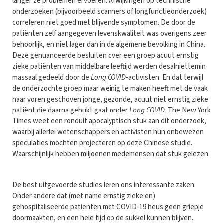
langer ze problemen ervoeren. Afwijkingen op technische
onderzoeken (bijvoorbeeld scanners of longfunctieonderzoek)
correleren niet goed met blijvende symptomen. De door de
patiënten zelf aangegeven levenskwaliteit was overigens zeer
behoorlijk, en niet lager dan in de algemene bevolking in China.
Deze genuanceerde besluiten over een groep acuut ernstig
zieke patiënten van middelbare leeftijd werden desalniettemin
massaal gedeeld door de
Long COVID
-activisten. En dat terwijl
de onderzochte groep maar weinig te maken heeft met de vaak
naar voren geschoven jonge, gezonde, acuut niet ernstig zieke
patiënt die daarna gebukt gaat onder
Long COVID
. The New York
Times weet een ronduit apocalyptisch stuk aan dit onderzoek,
waarbij allerlei wetenschappers en activisten hun onbewezen
speculaties mochten projecteren op deze Chinese studie.
Waarschijnlijk hebben miljoenen medemensen dat stuk gelezen.
De best uitgevoerde studies leren ons interessante zaken.
Onder andere dat (met name ernstig zieke en)
gehospitaliseerde patiënten met COVID-19 heus geen griepje
doormaakten, en een hele tijd op de sukkel kunnen blijven.