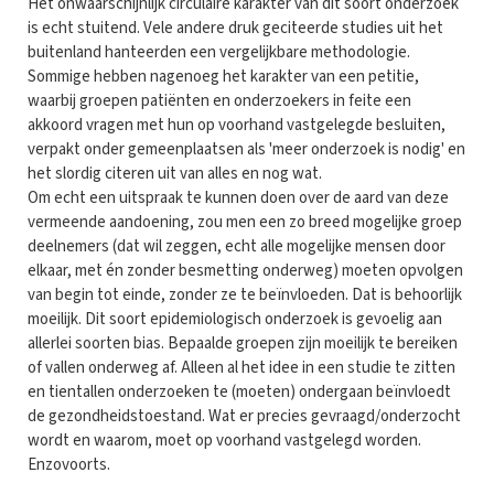
Het onwaarschijnlijk circulaire karakter van dit soort onderzoek
is echt stuitend. Vele andere druk geciteerde studies uit het
buitenland hanteerden een vergelijkbare methodologie.
Sommige hebben nagenoeg het karakter van een petitie,
waarbij groepen patiënten en onderzoekers in feite een
akkoord vragen met hun op voorhand vastgelegde besluiten,
verpakt onder gemeenplaatsen als 'meer onderzoek is nodig' en
het slordig citeren uit van alles en nog wat.
Om echt een uitspraak te kunnen doen over de aard van deze
vermeende aandoening, zou men een zo breed mogelijke groep
deelnemers (dat wil zeggen, echt alle mogelijke mensen door
elkaar, met én zonder besmetting onderweg) moeten opvolgen
van begin tot einde, zonder ze te beïnvloeden. Dat is behoorlijk
moeilijk. Dit soort epidemiologisch onderzoek is gevoelig aan
allerlei soorten bias. Bepaalde groepen zijn moeilijk te bereiken
of vallen onderweg af. Alleen al het idee in een studie te zitten
en tientallen onderzoeken te (moeten) ondergaan beïnvloedt
de gezondheidstoestand. Wat er precies gevraagd/onderzocht
wordt en waarom, moet op voorhand vastgelegd worden.
Enzovoorts.