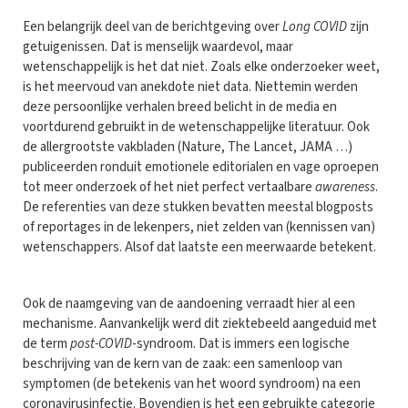
Een belangrijk deel van de berichtgeving over
Long COVID
zijn
getuigenissen. Dat is menselijk waardevol, maar
wetenschappelijk is het dat niet. Zoals elke onderzoeker weet,
is het meervoud van anekdote niet data. Niettemin werden
deze persoonlijke verhalen breed belicht in de media en
voortdurend gebruikt in de wetenschappelijke literatuur. Ook
de allergrootste vakbladen (Nature, The Lancet, JAMA …)
publiceerden ronduit emotionele editorialen en vage oproepen
tot meer onderzoek of het niet perfect vertaalbare
awareness
.
De referenties van deze stukken bevatten meestal blogposts
of reportages in de lekenpers, niet zelden van (kennissen van)
wetenschappers. Alsof dat laatste een meerwaarde betekent.
Ook de naamgeving van de aandoening verraadt hier al een
mechanisme. Aanvankelijk werd dit ziektebeeld aangeduid met
de term
post-COVID
-syndroom. Dat is immers een logische
beschrijving van de kern van de zaak: een samenloop van
symptomen (de betekenis van het woord syndroom) na een
coronavirusinfectie. Bovendien is het een gebruikte categorie