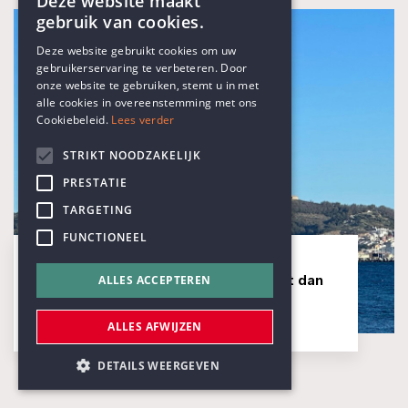
Deze website maakt
gebruik van cookies.
ENGLISH
Deze website gebruikt cookies om uw
gebruikerservaring te verbeteren. Door
DUTCH
onze website te gebruiken, stemt u in met
alle cookies in overeenstemming met ons
Cookiebeleid.
Lees verder
STRIKT NOODZAKELIJK
PRESTATIE
TARGETING
blog
FUNCTIONEEL
Ceuta: wanneer migratie méér wordt dan
ALLES ACCEPTEREN
migratie
ALLES AFWIJZEN
4 AUGUSTUS 2026
DETAILS WEERGEVEN