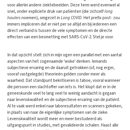
voor allerlei andere ziektebeelden. Deze term werd evenwel al
snel, onder expliciete druk van patiënten (die zichzelf
long
haulers
noemen), omgezet in
Long COVID
. Het prefix post- zou
immers impliceren dat er niet per se altijd en bij iedereen een
direct verband is tussen de vele symptomen en de directe
effecten van een besmetting met SARS-CoV-2. Stel je voor.
In dat opzicht stelt zich in mijn ogen een parallel met een aantal
aspecten van het zogenaamde 'woke' denken. Iemands
subjectieve ervaring en de daaruit getrokken (of, nog erger,
vooraf vastgelegde) theorieën gelden zonder meer als
waarheid. Dat standpunt bekritiseren is taboe, vooral wanneer
die persoon een slachtoffer van iets is. Het klopt dat er in de
geneeskunde veel te lang veel te weinig aandacht is gegaan
naar levenskwaliteit en de subjectieve ervaring van de patiënt.
Al te vaak werd enkel naar laboresultaten en scanners gekeken,
in plaats van naar de eigenlijke symptomen van de zieke.
Levenskwaliteit wordt meer en meer bestudeerd als
uitgangspunt in studies, met gevalideerde schalen. Haast alle