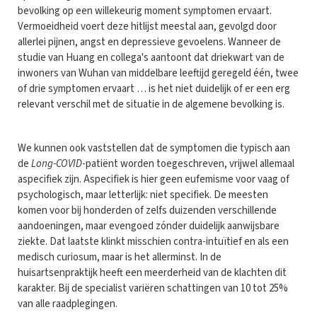
bevolking op een willekeurig moment symptomen ervaart.
Vermoeidheid voert deze hitlijst meestal aan, gevolgd door
allerlei pijnen, angst en depressieve gevoelens. Wanneer de
studie van Huang en collega's aantoont dat driekwart van de
inwoners van Wuhan van middelbare leeftijd geregeld één, twee
of drie symptomen ervaart … is het niet duidelijk of er een erg
relevant verschil met de situatie in de algemene bevolking is.
We kunnen ook vaststellen dat de symptomen die typisch aan
de
Long-COVID
-patiënt worden toegeschreven, vrijwel allemaal
aspecifiek zijn. Aspecifiek is hier geen eufemisme voor vaag of
psychologisch, maar letterlijk: niet specifiek. De meesten
komen voor bij honderden of zelfs duizenden verschillende
aandoeningen, maar evengoed zónder duidelijk aanwijsbare
ziekte. Dat laatste klinkt misschien contra-intuïtief en als een
medisch curiosum, maar is het allerminst. In de
huisartsenpraktijk heeft een meerderheid van de klachten dit
karakter. Bij de specialist variëren schattingen van 10 tot 25%
van alle raadplegingen.