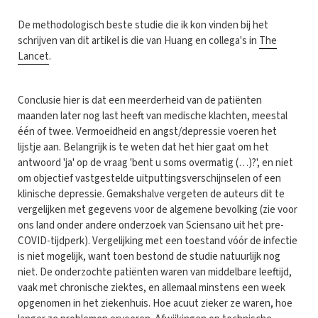
De methodologisch beste studie die ik kon vinden bij het
schrijven van dit artikel is die van Huang en collega's in
The
Lancet
.
Conclusie hier is dat een meerderheid van de patiënten
maanden later nog last heeft van medische klachten, meestal
één of twee. Vermoeidheid en angst/depressie voeren het
lijstje aan. Belangrijk is te weten dat het hier gaat om het
antwoord 'ja' op de vraag 'bent u soms overmatig (…)?', en niet
om objectief vastgestelde uitputtingsverschijnselen of een
klinische depressie. Gemakshalve vergeten de auteurs dit te
vergelijken met gegevens voor de algemene bevolking (zie voor
ons land onder andere onderzoek van Sciensano uit het pre-
COVID-tijdperk). Vergelijking met een toestand vóór de infectie
is niet mogelijk, want toen bestond de studie natuurlijk nog
niet. De onderzochte patiënten waren van middelbare leeftijd,
vaak met chronische ziektes, en allemaal minstens een week
opgenomen in het ziekenhuis. Hoe acuut zieker ze waren, hoe