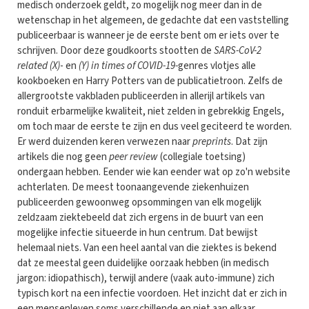
medisch onderzoek geldt, zo mogelijk nog meer dan in de
wetenschap in het algemeen, de gedachte dat een vaststelling
publiceerbaar is wanneer je de eerste bent om er iets over te
schrijven. Door deze goudkoorts stootten de
SARS-CoV-2
related (X)
- en
(Y) in times of COVID-19-
genres vlotjes alle
kookboeken en Harry Potters van de publicatietroon. Zelfs de
allergrootste vakbladen publiceerden in allerijl artikels van
ronduit erbarmelijke kwaliteit, niet zelden in gebrekkig Engels,
om toch maar de eerste te zijn en dus veel geciteerd te worden.
Er werd duizenden keren verwezen naar
preprints
. Dat zijn
artikels die nog geen
peer review
(collegiale toetsing)
ondergaan hebben. Eender wie kan eender wat op zo'n website
achterlaten. De meest toonaangevende ziekenhuizen
publiceerden gewoonweg opsommingen van elk mogelijk
zeldzaam ziektebeeld dat zich ergens in de buurt van een
mogelijke infectie situeerde in hun centrum. Dat bewijst
helemaal niets. Van een heel aantal van die ziektes is bekend
dat ze meestal geen duidelijke oorzaak hebben (in medisch
jargon: idiopathisch), terwijl andere (vaak auto-immune) zich
typisch kort na een infectie voordoen. Het inzicht dat er zich in
een mensenleven soms verschillende en niet aan elkaar