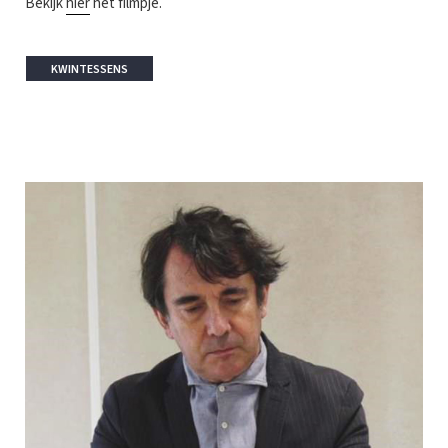
Bekijk
hier
het filmpje.
KWINTESSENS