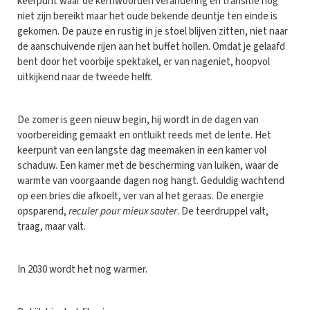
keerpunt waar de kernwoorden verandering en transitie nog
niet zijn bereikt maar het oude bekende deuntje ten einde is
gekomen. De pauze en rustig in je stoel blijven zitten, niet naar
de aanschuivende rijen aan het buffet hollen. Omdat je gelaafd
bent door het voorbije spektakel, er van nageniet, hoopvol
uitkijkend naar de tweede helft.
De zomer is geen nieuw begin, hij wordt in de dagen van
voorbereiding gemaakt en ontluikt reeds met de lente. Het
keerpunt van een langste dag meemaken in een kamer vol
schaduw. Een kamer met de bescherming van luiken, waar de
warmte van voorgaande dagen nog hangt. Geduldig wachtend
op een bries die afkoelt, ver van al het geraas. De energie
opsparend,
reculer pour mieux sauter
. De teerdruppel valt,
traag, maar valt.
In 2030 wordt het nog warmer.