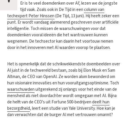
'
Er is te veel doemdenken over AI', lezen we de jongste
tijd vaak. Zoals ook in De Tijd in een
column van
techexpert Peter Hinssen
(De Tijd, 13 juni). Hij heeft zeker een
punt. Er wordt vandaag alarmerend geschreven over arti­ficiële
intelligentie. Toch missen de waarschuwingen voor dat
doemdenken vooral ideeën die het wantrouwen kunnen
wegnemen. De techsector kan daarin het voortouw nemen
door in het innoveren met AI waarden voorop te plaatsen.
Het is opmerkelijk dat de schrikwekkendste doembeelden over
AI juist in de techwereld bestaan, zoals bij Elon Musk en Sam
Altman, de CEO van OpenAI. Ze worden alom bewonderd om
hun vi­sionaire innovaties en hun vooruitgangsoptimisme. Toch
waarschuwden
uitgerekend zij onlangs voor het einde van de
mensheid als niet doordachter wordt omgegaan met AI. Bijna
de helft van de CEO's uit Fortune 500-bedrijven
deelt hun
bezorgdheid
, leert een studie van Yale University. Hoe kan je
dan verwachten dat de burger AI met vertrouwen omarmt?