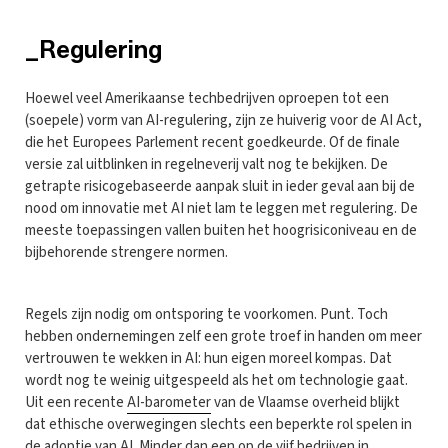
_Regulering
Hoewel veel Amerikaanse techbedrijven oproepen tot een
(soepele) vorm van AI-regulering, zijn ze huiverig voor de AI Act,
die het Europees Parlement recent goedkeurde. Of de finale
versie zal uitblinken in regelneverij valt nog te bekijken. De
getrapte risicogebaseerde aanpak sluit in ieder geval aan bij de
nood om innovatie met AI niet lam te leggen met regulering. De
meeste toepassingen vallen buiten het hoogrisiconiveau en de
bijbehorende strengere normen.
Regels zijn nodig om ontsporing te voorkomen. Punt. Toch
hebben ondernemingen zelf een grote troef in handen om meer
vertrouwen te wekken in AI: hun eigen moreel kompas. Dat
wordt nog te weinig uitgespeeld als het om technologie gaat.
Uit een recente
AI-barometer
van de Vlaamse overheid blijkt
dat ethische overwegingen slechts een beperkte rol spelen in
de adoptie van AI. Minder dan een op de vijf bedrijven in