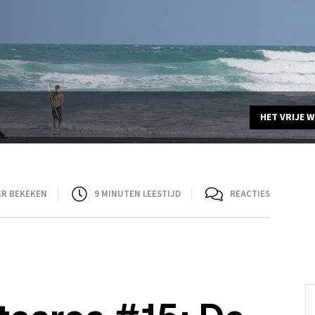
HET VRIJE 
ER BEKEKEN
9
MINUTEN LEESTIJD
REACTIES