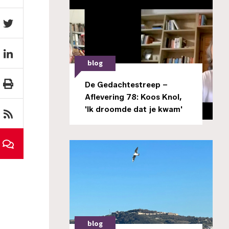
blog
De Gedachtestreep –
Aflevering 78: Koos Knol,
'Ik droomde dat je kwam'
blog