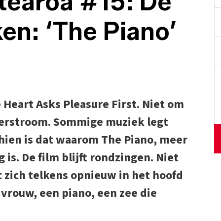
tearoa #15: De
ken: ‘The Piano’
 Heart Asks Pleasure First. Niet om
derstroom. Sommige muziek legt
chien is dat waarom The Piano, meer
g is. De film blijft rondzingen. Niet
at zich telkens opnieuw in het hoofd
 vrouw, een piano, een zee die