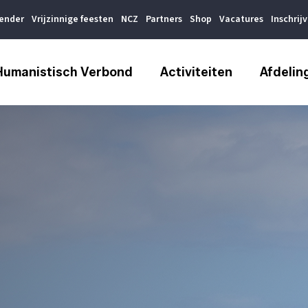
lender
Vrijzinnige feesten
NCZ
Partners
Shop
Vacatures
Inschrij
Humanistisch Verbond
Activiteiten
Afdelin