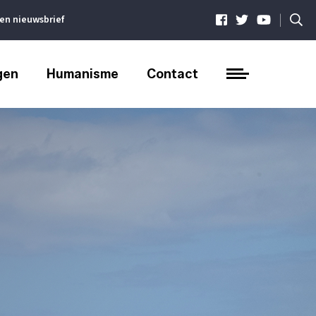
|
ven nieuwsbrief
gen
Humanisme
Contact