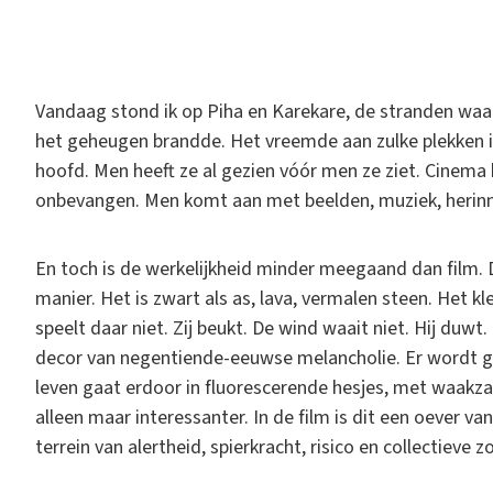
V
andaag stond ik op Piha en Karekare, de stranden waa
het geheugen brandde. Het vreemde aan zulke plekken i
hoofd. Men heeft ze al gezien vóór men ze ziet. Cinema
onbevangen. Men komt aan met beelden, muziek, herinner
En toch is de werkelijkheid minder meegaand dan film. D
manier. Het is zwart als as, lava, vermalen steen. Het kle
speelt daar niet. Zij beukt. De wind waait niet. Hij duwt
decor van negentiende-eeuwse melancholie. Er wordt g
leven gaat erdoor in fluorescerende hesjes, met waakz
alleen maar interessanter. In de film is dit een oever va
terrein van alertheid, spierkracht, risico en collectieve z