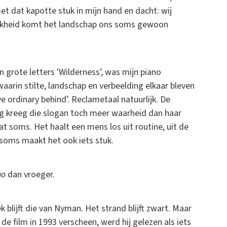
t dat kapotte stuk in mijn hand en dacht: wij
lijkheid komt het landschap ons soms gewoon
 grote letters 'Wilderness’, was mijn piano
waarin stilte, landschap en verbeelding elkaar bleven
ve ordinary behind’. Reclametaal natuurlijk. De
eg kreeg die slogan toch meer waarheid dan haar
 soms. Het haalt een mens los uit routine, uit de
 soms maakt het ook iets stuk.
no
dan vroeger.
k blijft die van Nyman. Het strand blijft zwart. Maar
e film in 1993 verscheen, werd hij gelezen als iets