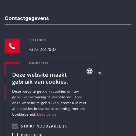
Contactgegevens
TELEFOON
+32 3 233 70 32
E-MAILADRES
secretariaat@humanistischverbond.be
Deze website maakt
gebruik van cookies.
BEZOEKADRES
ENGLISH
Deze website gebruikt cookies om uw
Pottenbrug 4
gebruikerservaring te verbeteren. Door
DUTCH
Antwerpen, 2000
onze website te gebruiken, stemt u in met
alle cookies in overeenstemming met ons
Cookiebeleid.
Lees verder
STRIKT NOODZAKELIJK
PRESTATIE