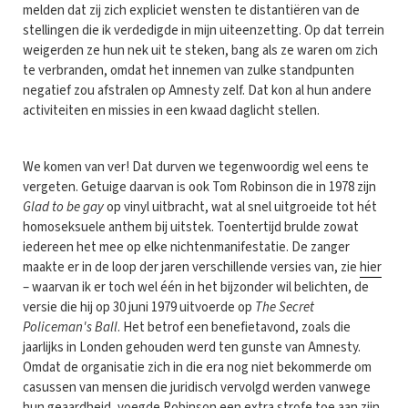
melden dat zij zich expliciet wensten te distantiëren van de
stellingen die ik verdedigde in mijn uiteenzetting. Op dat terrein
weigerden ze hun nek uit te steken, bang als ze waren om zich
te verbranden, omdat het innemen van zulke standpunten
negatief zou afstralen op Amnesty zelf. Dat kon al hun andere
activiteiten en missies in een kwaad daglicht stellen.
We komen van ver! Dat durven we tegenwoordig wel eens te
vergeten. Getuige daarvan is ook Tom Robinson die in 1978 zijn
Glad to be gay
op vinyl uitbracht, wat al snel uitgroeide tot hét
homoseksuele anthem bij uitstek. Toentertijd brulde zowat
iedereen het mee op elke nichtenmanifestatie. De zanger
maakte er in de loop der jaren verschillende versies van, zie
hier
– waarvan ik er toch wel één in het bijzonder wil belichten, de
versie die hij op 30 juni 1979 uitvoerde op
The Secret
Policeman's Ball
. Het betrof een benefietavond, zoals die
jaarlijks in Londen gehouden werd ten gunste van Amnesty.
Omdat de organisatie zich in die era nog niet bekommerde om
casussen van mensen die juridisch vervolgd werden vanwege
hun geaardheid, voegde Robinson een extra strofe toe aan zijn