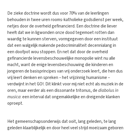
De zieke doctrine wordt dus voor 70% van de leerlingen
behouden in twee uren rooms-katholieke godsdienst per week,
netjes door de overheid gefinancierd. Een doctrine die liever
heeft dat we in ligwonden onze dood tegemoet rotten dan
waardig te kunnen sterven, vormgegeven door een instituut
dat een walgelijk makende pedocriminaliteit decennialang in
een doofpot wou stoppen. En net dat door de overheid
gefinancierde levensbeschouwelijke monopolie wint nu alle
macht, want de enige levensbeschouwing die kinderen en
jongeren de basisprincipes van vrij onderzoek leert, die hen dus
vrij leert denken en spreken – het vrijzinnig humanisme –
verdwijnt in het GO!. Dit klinkt voor mij niet echt als muziek in de
oren, maar eerder als een dissonante tritonus, de
diabolus in
musica
: een interval dat ongemakkelijke en dreigende klanken
oproept.
Het gemeenschapsonderwijs dat ooit, lang geleden, te lang
geleden klaarblijkelijk en door heel veel strijd moeizaam geboren