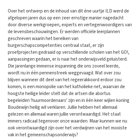
Over het ontwerp en de inhoud van dit éne uurtje ILD werd de
afgelopen jaren dus op een zeer ernstige manier nagedacht
door diverse werkgroepen, experts en vertegenwoordigers van
de levensbeschouwingen. Er werden officiële leerplannen
geschreven waarin het bereiken van
burgerschapscompetenties centraal staat, er zijn
proefprojecten gedraaid op verschillende scholen van het GO!,
aanpassingen gedaan, er is naar het onderwijsveld geluisterd.
Die jarenlange immense inspanning die ons zoveel leerde,
wordt nu in één pennenstreek weggevaagd. Wat over zou
blijven wanneer dit deel van het regeerakkoord erdoor zou
komen, is een monopolie van het katholieke net, waarvan de
hoogste heilige leider stelt dat de artsen die abortus
begeleiden 'huurmoordenaars' zijn en in één keer wijlen koning
Boudewijn heilig wil verklaren. Jullie hebben het allemaal
gelezen en allemaal waren jullie verontwaardigd. Het staat
immers radicaal tegenover onze waarden. Maar kunnen we nu
ook verontwaardigd zijn over het verdwijnen van het mooiste
vak in het gemeenschapsonderwijs?