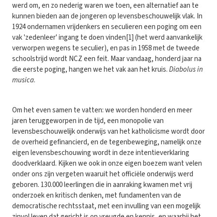
werd om, en zo nederig waren we toen, een alternatief aan te
kunnen bieden aan de jongeren op levensbeschouwelijk vlak. In
1924 ondernamen vrijdenkers en seculieren een poging om een
vak 'zedenleer' ingang te doen vinden[1] (het werd aanvankelijk
verworpen wegens te seculier), en pas in 1958 met de tweede
schoolstrijd wordt NCZ een feit. Maar vandaag, honderd jaar na
die eerste poging, hangen we het vak aan het kruis.
Diabolus in
musica
.
Om het even samen te vatten: we worden honderd en meer
jaren teruggeworpen in de tijd, een monopolie van
levensbeschouwelijk onderwijs van het katholicisme wordt door
de overheid gefinancierd, en de tegenbeweging, namelijk onze
eigen levensbeschouwing wordt in deze intentieverklaring
doodverklaard. Kijken we ook in onze eigen boezem want velen
onder ons zijn vergeten waaruit het officiële onderwijs werd
geboren. 130.000 leerlingen die in aanraking kwamen met vrij
onderzoek en kritisch denken, met fundamenten van de
democratische rechtsstaat, met een invulling van een mogelijk
zinvol leven dat gericht is op vreugde en kennis, en waarbij het