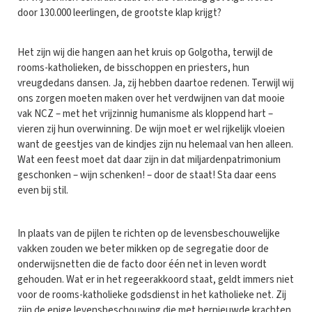
door 130.000 leerlingen, de grootste klap krijgt?
Het zijn wij die hangen aan het kruis op Golgotha, terwijl de
rooms-katholieken, de bisschoppen en priesters, hun
vreugdedans dansen. Ja, zij hebben daartoe redenen. Terwijl wij
ons zorgen moeten maken over het verdwijnen van dat mooie
vak NCZ – met het vrijzinnig humanisme als kloppend hart –
vieren zij hun overwinning. De wijn moet er wel rijkelijk vloeien
want de geestjes van de kindjes zijn nu helemaal van hen alleen.
Wat een feest moet dat daar zijn in dat miljardenpatrimonium
geschonken – wijn schenken! – door de staat! Sta daar eens
even bij stil.
In plaats van de pijlen te richten op de levensbeschouwelijke
vakken zouden we beter mikken op de segregatie door de
onderwijsnetten die de facto door één net in leven wordt
gehouden. Wat er in het regeerakkoord staat, geldt immers niet
voor de rooms-katholieke godsdienst in het katholieke net. Zij
zijn de enige levensbeschouwing die met hernieuwde krachten