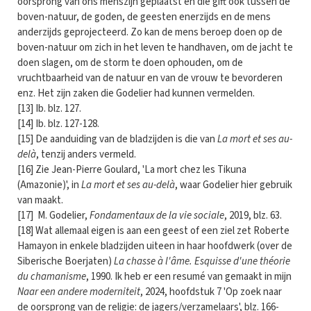
oorsprong van ons menszijn geplaatst en die gift ook tussen de
boven-natuur, de goden, de geesten enerzijds en de mens
anderzijds geprojecteerd. Zo kan de mens beroep doen op de
boven-natuur om zich in het leven te handhaven, om de jacht te
doen slagen, om de storm te doen ophouden, om de
vruchtbaarheid van de natuur en van de vrouw te bevorderen
enz. Het zijn zaken die Godelier had kunnen vermelden.
[13] Ib. blz. 127.
[14] Ib. blz. 127-128.
[15] De aanduiding van de bladzijden is die van
La mort et ses au-
delà
, tenzij anders vermeld.
[16] Zie Jean-Pierre Goulard, 'La mort chez les Tikuna
(Amazonie)', in
La mort et ses au-delà
, waar Godelier hier gebruik
van maakt.
[17] M. Godelier,
Fondamentaux de la vie sociale
, 2019, blz. 63.
[18] Wat allemaal eigen is aan een geest of een ziel zet Roberte
Hamayon in enkele bladzijden uiteen in haar hoofdwerk (over de
Siberische Boerjaten)
La chasse à l'âme. Esquisse d'une théorie
du chamanisme
, 1990. Ik heb er een resumé van gemaakt in mijn
Naar een andere moderniteit
, 2024, hoofdstuk 7 'Op zoek naar
de oorsprong van de religie: de jagers/verzamelaars', blz. 166-