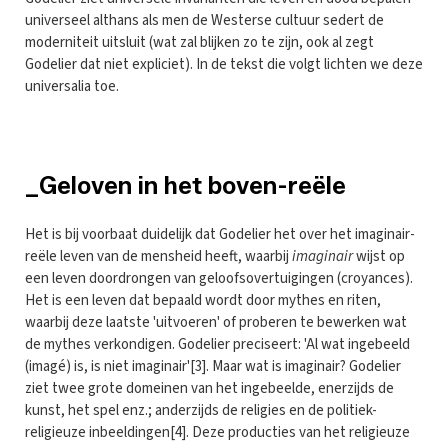
universeel althans als men de Westerse cultuur sedert de
moderniteit uitsluit (wat zal blijken zo te zijn, ook al zegt
Godelier dat niet expliciet). In de tekst die volgt lichten we deze
universalia toe.
_Geloven in het boven-reële
Het is bij voorbaat duidelijk dat Godelier het over het imaginair-
reële leven van de mensheid heeft, waarbij
imaginair
wijst op
een leven doordrongen van geloofsovertuigingen (croyances).
Het is een leven dat bepaald wordt door mythes en riten,
waarbij deze laatste 'uitvoeren' of proberen te bewerken wat
de mythes verkondigen. Godelier preciseert: 'Al wat ingebeeld
(imagé) is, is niet imaginair'[3]. Maar wat is imaginair? Godelier
ziet twee grote domeinen van het ingebeelde, enerzijds de
kunst, het spel enz.; anderzijds de religies en de politiek-
religieuze inbeeldingen[4]. Deze producties van het religieuze