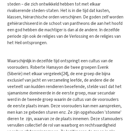
steden – die zich ontwikkeld hebben tot met elkaar
rivaliserende steden-staten. Het is in die tijd dat kasten,
klassen, hiërarchische orden verschijnen. De goden zelf worden
gehiërarchiseerd in de schoot van pantheons die aan het hoofd
een god hebben die machtiger is dan al de andere. In dezelf­de
periode zijn ook de religies van de Verlossing en de religies van
het Heil ontspron­gen.
Waarschijnlijk in dezelfde tijd ontspringt een cultus van de
voorouders. Roberte Hamayon die twee groepen Evenk
(Siberië) met elkaar vergeleek[24], de ene groep die bijna
exclusief van jacht en verzameling leefde, de andere die de
veeteelt van kudden rendieren beoefende, stelde vast dat het
sjamanisme domineerde in de eerste groep, maar secundair
werd in de tweede groep waarin de cultus van de voorouders
de eerste plaats innam. Deze voorouders kan men aanspreken,
men kan ze gebeden sturen enz. Ze zijn opgehouden 'stomme'
dieren te zijn, waarvan ze de plaats innemen. Deze stamouders
vervullen collectief de rol van waarborg en rechtvaardigheid