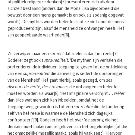
of politiek-religieuze denken[5] presenteren zich als door
zichzelf bestaand (anders dan de Mona Lisa bijvoorbeeld die
bewust door een mens gemaakt is en ook als zodanig opgevat
wordt). De mythes worden beleefd alsof ze niet door de mens
geproduceerd zijn, alsof de mensheid ze ontvangen heeft. Het
zijn geopenbaarde waarheden[6].
Ze verwijzen naar een
sur-réel
dat reëler is dan het reële[7].
Godelier zegt ook
supra-realiteit
. 'De mythen zijn verhalen die
pretenderen de individuen toegang te geven tot de ontdekking
van een
supra-realiteit
die aanwezig is sedert de oorsprongen
van de Mensheid'. Het gaat hierbij, zoals gezegd, om
des
discours de vérité, des croyances
die ontvangen en beleefd
moeten worden als waar[8]. 'Het imaginaire verschijnt …
reëler
dan alles wat men zich kan inbeelden, omdat het de
toegangsweg geworden is tot een
sur-réalité
die de fundering
zelf van het reële is waarmee de Mensheid zich dagelijks
confronteert'[9]. Godelier heeft het over 'de sprong die het
denken moet maken om te geloven aan het ongelofelijke' (of die
het onmogelijke mogelijk maakt, zoals hij vaak zegt). Hiervoor