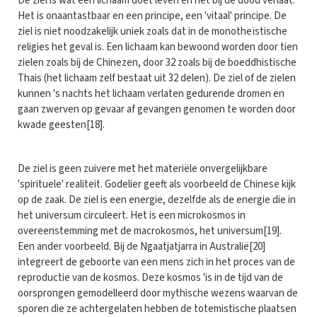
De ziel is wat een lichaam doet leven en het bij de dood verlaat.
Het is onaantastbaar en een principe, een 'vitaal' principe. De
ziel is niet noodzakelijk uniek zoals dat in de monotheïs­tische
religies het geval is. Een lichaam kan bewoond worden door tien
zielen zoals bij de Chinezen, door 32 zoals bij de boeddhistische
Thais (het lichaam zelf bestaat uit 32 delen). De ziel of de zielen
kunnen 's nachts het lichaam verlaten gedurende dromen en
gaan zwerven op gevaar af gevangen genomen te worden door
kwade geesten[18].
De ziel is geen zuivere met het materiële onvergelijkbare
'spirituele' realiteit. Godelier geeft als voorbeeld de Chinese kijk
op de zaak. De ziel is een energie, dezelfde als de energie die in
het universum circuleert. Het is een microkosmos in
overeenstem­ming met de macro­kos­mos, het universum[19].
Een ander voorbeeld. Bij de Ngaatjatjarra in Australië[20]
integreert de geboorte van een mens zich in het proces van de
reproductie van de kosmos. Deze kosmos 'is in de tijd van de
oorsprongen gemodelleerd door mythische wezens waarvan de
sporen die ze achtergelaten hebben de totemistische plaatsen