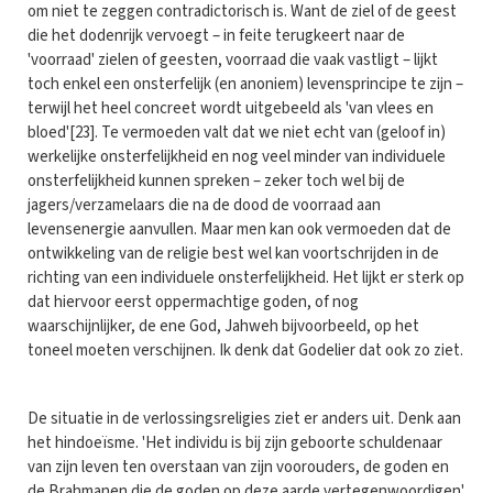
om niet te zeggen contradictorisch is. Want de ziel of de geest
die het dodenrijk vervoegt – in feite terugkeert naar de
'voorraad' zielen of geesten, voorraad die vaak vastligt – lijkt
toch enkel een onsterfelijk (en anoniem) levensprincipe te zijn –
terwijl het heel concreet wordt uitgebeeld als 'van vlees en
bloed'[23]. Te vermoeden valt dat we niet echt van (geloof in)
werkelijke onsterfelijkheid en nog veel minder van individuele
onsterfelijkheid kunnen spreken – zeker toch wel bij de
jagers/verzamelaars die na de dood de voorraad aan
levensenergie aanvullen. Maar men kan ook vermoeden dat de
ontwikkeling van de religie best wel kan voortschrijden in de
richting van een individuele onsterfelijkheid. Het lijkt er sterk op
dat hiervoor eerst oppermachtige goden, of nog
waarschijnlijker, de ene God, Jahweh bijvoorbeeld, op het
toneel moeten verschijnen. Ik denk dat Godelier dat ook zo ziet.
De situatie in de verlossingsreligies ziet er anders uit. Denk aan
het hindoeïsme. 'Het individu is bij zijn geboorte schuldenaar
van zijn leven ten overstaan van zijn voorouders, de goden en
de Brahmanen die de goden op deze aarde verte­gen­woordigen'