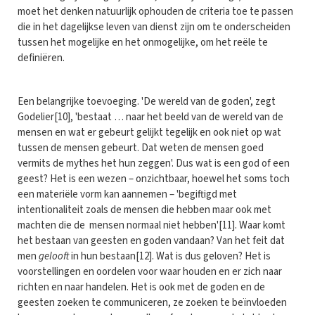
moet het denken natuurlijk ophouden de criteria toe te passen
die in het dagelijkse leven van dienst zijn om te onderscheiden
tussen het mogelijke en het onmogelijke, om het reële te
definiëren.
Een belangrijke toevoeging. 'De wereld van de goden', zegt
Godelier[10], 'bestaat … naar het beeld van de wereld van de
mensen en wat er gebeurt gelijkt tegelijk en ook niet op wat
tussen de mensen gebeurt. Dat weten de mensen goed
vermits de mythes het hun zeggen'. Dus wat is een god of een
geest? Het is een wezen – onzichtbaar, hoewel het soms toch
een materiële vorm kan aannemen – 'begiftigd met
intentionaliteit zoals de mensen die hebben maar ook met
machten die de mensen normaal niet hebben'[11]. Waar komt
het bestaan van geesten en goden vandaan? Van het feit dat
men
gelooft
in hun bestaan[12]. Wat is dus geloven? Het is
voorstellingen en oordelen voor waar houden en er zich naar
richten en naar handelen. Het is ook met de goden en de
geesten zoeken te communiceren, ze zoeken te beïnvloeden