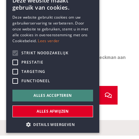
Deze website maakt
gebruik van cookies.
ENGLISH
Vorige artikel
Deze website gebruikt cookies om uw
gebruikerservaring te verbeteren. Door
DUTCH
Doden dieren zichzelf?
onze website te gebruiken, stemt u in met
alle cookies in overeenstemming met ons
Cookiebeleid.
Lees verder
Volgende artikel
STRIKT NOODZAKELIJK
Tiende brief van Johan Braeckman aan
PRESTATIE
Ronald Soetaert
TARGETING
FUNCTIONEEL
ALLES ACCEPTEREN
ALLES AFWIJZEN
DETAILS WEERGEVEN