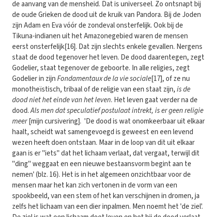
de aanvang van de mensheid. Dat is universeel. Zo ontsnapt bij
de oude Grieken de dood uit de kruik van Pandora. Bij de Joden
zijn Adam en Eva vóór de zondeval onsterfelijk. Ook bij de
Tikuna-indianen uit het Amazonegebied waren de mensen
eerst onsterfelijk[16]. Dat zijn slechts enkele gevallen. Nergens
staat de dood tegenover het leven. De dood daarentegen, zegt
Godelier, staat tegenover de geboorte. In alle religies, zegt
Godelier in zijn
Fondamentaux de la vie sociale
[17], of ze nu
monotheïstisch, tribaal of de religie van een staat zijn,
is de
dood niet het einde van het leven
. Het leven gaat verder na de
dood.
Als men dat speculatief postulaat intrekt, is er geen religie
meer
[mijn cursivering]. 'De dood is wat onomkeer­baar uit elkaar
haalt, scheidt wat samengevoegd is geweest en een levend
wezen heeft doen ontstaan. Maar in de loop van dit uit elkaar
gaan is er "iets" dat het lichaam verlaat, dat vergaat, terwijl dit
"ding" weggaat en een nieuwe be­staansvorm begint aan te
nemen' (blz. 16). Het is in het algemeen onzichtbaar voor de
mensen maar het kan zich vertonen in de vorm van een
spookbeeld, van een stem of het kan verschijnen in dromen, ja
zelfs het lichaam van een dier inpalmen. Men noemt het 'de ziel'.