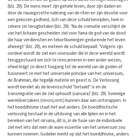
(blz. 29). De mens moet zijn gehele leven, door zijn daden en
door de nauwgezette naleving van de riten en zijn devotie voor
een gekozen godheid, zich van deze schuld bevrijden, hem in
zekere zin terugbetalen (blz. 29). 'Na de crematie verschijnt de
van het lichaam gescheiden ziel voor Yama de god van de dood
die haar verdiensten en tekortkomingen gedurende het leven
afweegt' (blz. 29), en meteen de schuld bepaalt. 'Volgens zijn
oordeel wordt de ziel een voorouder die in deze wereld wordt
teruggestuurd om zich te reïncarneren in een ander wezen,
ofwel krijgt ze direct toegang tot de wereld van de goden of
fusioneert ze met het universele principe van het universum,
de Brahman, die tegelijk materie en geest is. De Verlossing
wordt bereikt als de levensschuld "betaald" is en de
transmigratie van de ziel ophoudt (sansara)' (blz. 29). Sommige
wereldverzakers (
renonçants
) kunnen daar aan ontsnappen. In
het boeddhisme staat het wat anders. De boeddhistische
verlossing bestaat in de uitdoving van alle lijden en in het
bereiken van het nirvana, dit is, in de fusie van de individuele
ziel met iets dat men de ware essentie van het universum zou
kunnen noemen. Godelier merkt op dat het boeddhisme, anders