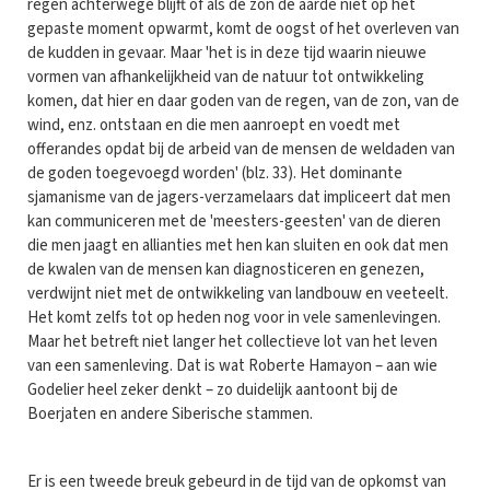
regen achter­we­ge blijft of als de zon de aarde niet op het
gepaste moment opwarmt, komt de oogst of het overleven van
de kudden in gevaar. Maar 'het is in deze tijd waarin nieuwe
vormen van afhankelijkheid van de natuur tot ontwikkeling
komen, dat hier en daar goden van de regen, van de zon, van de
wind, enz. ontstaan en die men aanroept en voedt met
offerandes opdat bij de arbeid van de mensen de weldaden van
de goden toegevoegd worden' (blz. 33). Het dominante
sjamanisme van de jagers-verzamelaars dat impliceert dat men
kan communiceren met de 'meesters-geesten' van de dieren
die men jaagt en allianties met hen kan sluiten en ook dat men
de kwalen van de mensen kan diagnosticeren en genezen,
verdwijnt niet met de ontwikkeling van landbouw en veeteelt.
Het komt zelfs tot op heden nog voor in vele samenlevingen.
Maar het betreft niet langer het collectieve lot van het leven
van een samenleving. Dat is wat Roberte Hamayon – aan wie
Godelier heel zeker denkt – zo duidelijk aantoont bij de
Boerjaten en andere Siberische stammen.
Er is een tweede breuk gebeurd in de tijd van de opkomst van