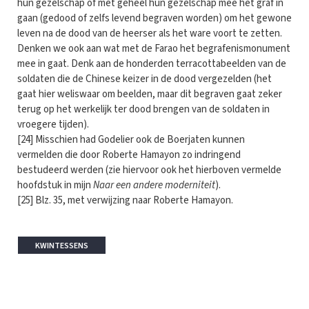
hun gezelschap of met geheel hun gezelschap mee het graf in
gaan (gedood of zelfs levend begraven worden) om het gewone
leven na de dood van de heerser als het ware voort te zetten.
Denken we ook aan wat met de Farao het begrafenismonument
mee in gaat. Denk aan de honderden terracottabeelden van de
soldaten die de Chinese keizer in de dood vergezelden (het
gaat hier weliswaar om beelden, maar dit begraven gaat zeker
terug op het werkelijk ter dood brengen van de soldaten in
vroegere tijden).
[24] Misschien had Godelier ook de Boerjaten kunnen
vermelden die door Roberte Hamayon zo indringend
bestudeerd werden (zie hiervoor ook het hierboven vermelde
hoofdstuk in mijn
Naar een andere moderniteit
).
[25] Blz. 35, met verwijzing naar Roberte Hamayon.
KWINTESSENS