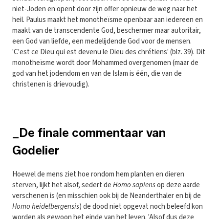
niet-Joden en opent door zijn offer opnieuw de weg naar het
heil. Paulus maakt het monotheïsme openbaar aan iedereen en
maakt van de transcendente God, beschermer maar autoritair,
een God van liefde, een medelijdende God voor de mensen.
'C'est ce Dieu qui est devenu le Dieu des chrétiens' (blz. 39). Dit
monotheïsme wordt door Mohammed overgenomen (maar de
god van het jodendom en van de Islam is één, die van de
christenen is drievoudig).
_De finale commentaar van
Godelier
Hoewel de mens ziet hoe rondom hem planten en dieren
sterven, lijkt het alsof, sedert de
Homo sapiens
op deze aarde
verschenen is (en misschien ook bij de Neanderthaler en bij de
Homo heidelbergensis
) de dood niet opgevat noch beleefd kon
worden als gewoon het einde van het leven. 'Alsof dus deze