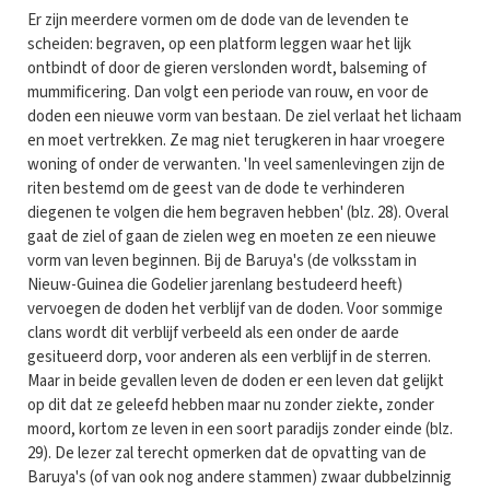
Er zijn meerdere vormen om de dode van de levenden te
scheiden: begraven, op een platform leggen waar het lijk
ontbindt of door de gieren verslonden wordt, balseming of
mummificering. Dan volgt een periode van rouw, en voor de
doden een nieuwe vorm van bestaan. De ziel verlaat het lichaam
en moet vertrek­ken. Ze mag niet terugkeren in haar vroegere
woning of onder de verwanten. 'In veel samenlevingen zijn de
riten bestemd om de geest van de dode te verhinderen
diegenen te volgen die hem begraven hebben' (blz. 28). Overal
gaat de ziel of gaan de zielen weg en moeten ze een nieuwe
vorm van leven beginnen. Bij de Baruya's (de volksstam in
Nieuw-Guinea die Godelier jarenlang bestudeerd heeft)
vervoegen de doden het verblijf van de doden. Voor sommige
clans wordt dit verblijf verbeeld als een onder de aarde
gesitueerd dorp, voor anderen als een verblijf in de sterren.
Maar in beide gevallen leven de doden er een leven dat gelijkt
op dit dat ze geleefd hebben maar nu zonder ziekte, zonder
moord, kortom ze leven in een soort paradijs zonder einde (blz.
29). De lezer zal terecht opmerken dat de opvatting van de
Baruya's (of van ook nog andere stammen) zwaar dubbelzinnig