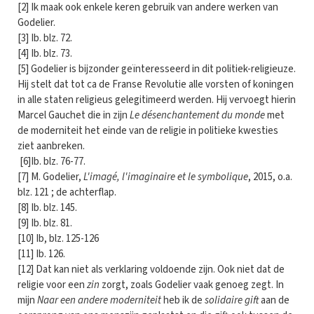
[2] Ik maak ook enkele keren gebruik van andere werken van
Godelier.
[3] Ib. blz. 72.
[4] Ib. blz. 73.
[5] Godelier is bijzonder geïnteresseerd in dit politiek-religieuze.
Hij stelt dat tot ca de Franse Revolutie alle vorsten of koningen
in alle staten religieus gelegitimeerd werden. Hij vervoegt hierin
Marcel Gauchet die in zijn
Le désenchantement du monde
met
de moderniteit het einde van de religie in politieke kwesties
ziet aanbreken.
[6]Ib. blz. 76-77.
[7] M. Godelier,
L'imagé, l'imaginaire et le symbolique
, 2015, o.a.
blz. 121 ; de achterflap.
[8] Ib. blz. 145.
[9] Ib. blz. 81.
[10] Ib, blz. 125-126
[11] Ib. 126.
[12] Dat kan niet als verklaring voldoende zijn. Ook niet dat de
religie voor een
zin
zorgt, zoals Godelier vaak genoeg zegt. In
mijn
Naar een andere moderniteit
heb ik de
solidaire gift
aan de