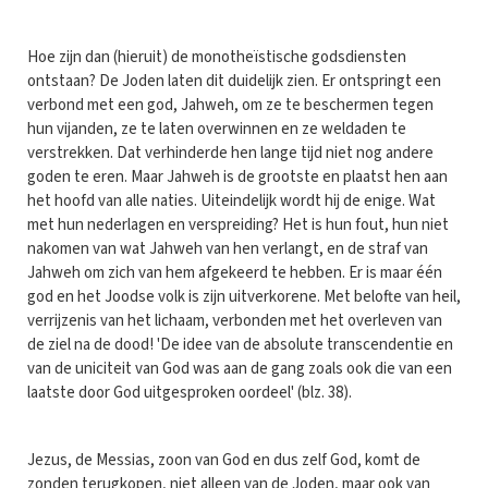
Hoe zijn dan (hieruit) de monotheïstische godsdiensten
ontstaan? De Joden laten dit duidelijk zien. Er ontspringt een
verbond met een god, Jahweh, om ze te beschermen tegen
hun vijanden, ze te laten overwinnen en ze weldaden te
verstrekken. Dat verhinderde hen lange tijd niet nog andere
goden te eren. Maar Jahweh is de grootste en plaatst hen aan
het hoofd van alle naties. Uiteindelijk wordt hij de enige. Wat
met hun nederlagen en verspreiding? Het is hun fout, hun niet
nakomen van wat Jahweh van hen verlangt, en de straf van
Jahweh om zich van hem afgekeerd te hebben. Er is maar één
god en het Joodse volk is zijn uitverkorene. Met belofte van heil,
verrijzenis van het lichaam, verbonden met het overleven van
de ziel na de dood! 'De idee van de absolute transcendentie en
van de uniciteit van God was aan de gang zoals ook die van een
laatste door God uitgesproken oordeel' (blz. 38).
Jezus, de Messias, zoon van God en dus zelf God, komt de
zonden terugkopen, niet alleen van de Joden, maar ook van