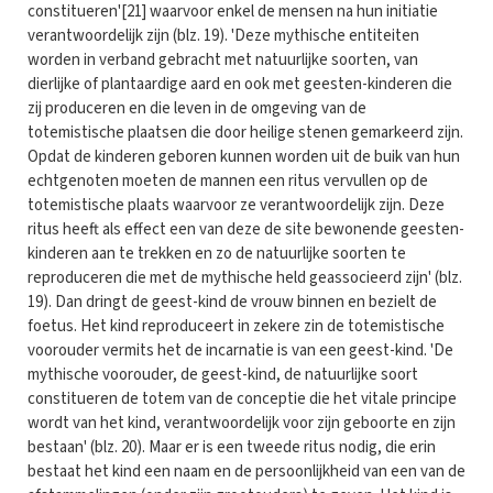
constitueren'[21] waarvoor enkel de mensen na hun initiatie
verantwoordelijk zijn (blz. 19). 'Deze mythische entitei­ten
worden in verband gebracht met natuurlijke soorten, van
dierlijke of plantaardige aard en ook met geesten-kinderen die
zij produceren en die leven in de omgeving van de
totemistische plaatsen die door hei­lige stenen gemarkeerd zijn.
Opdat de kinderen geboren kunnen worden uit de buik van hun
echtgenoten moeten de mannen een ritus vervullen op de
totemistische plaats waarvoor ze verantwoordelijk zijn. Deze
ritus heeft als effect een van deze de site bewonende geesten-
kinderen aan te trekken en zo de natuurlijke soorten te
reproduceren die met de mythische held geassocieerd zijn' (blz.
19). Dan dringt de geest-kind de vrouw binnen en bezielt de
foetus. Het kind reproduceert in zekere zin de totemistische
voorouder vermits het de incarnatie is van een geest-kind. 'De
mythische voorouder, de geest-kind, de natuurlijke soort
constitueren de totem van de conceptie die het vitale principe
wordt van het kind, verantwoordelijk voor zijn geboorte en zijn
bestaan' (blz. 20). Maar er is een tweede ritus nodig, die erin
bestaat het kind een naam en de persoonlijkheid van een van de