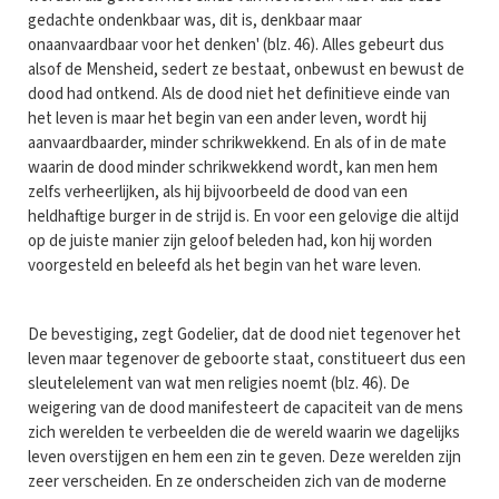
gedachte ondenkbaar was, dit is, denkbaar maar
onaanvaardbaar voor het denken' (blz. 46). Alles gebeurt dus
alsof de Mensheid, sedert ze bestaat, onbewust en bewust de
dood had ontkend. Als de dood niet het definitieve einde van
het leven is maar het begin van een ander leven, wordt hij
aanvaardbaarder, minder schrikwekkend. En als of in de mate
waarin de dood minder schrikwekkend wordt, kan men hem
zelfs verheerlijken, als hij bijvoorbeeld de dood van een
heldhaftige burger in de strijd is. En voor een gelovige die altijd
op de juiste manier zijn geloof beleden had, kon hij worden
voorgesteld en beleefd als het begin van het ware leven.
De bevestiging, zegt Godelier, dat de dood niet tegenover het
leven maar tegenover de geboorte staat, constitueert dus een
sleutelelement van wat men religies noemt (blz. 46). De
weigering van de dood manifesteert de capaciteit van de mens
zich werelden te verbeelden die de wereld waarin we dagelijks
leven overstijgen en hem een zin te geven. Deze werelden zijn
zeer verscheiden. En ze onderscheiden zich van de moderne