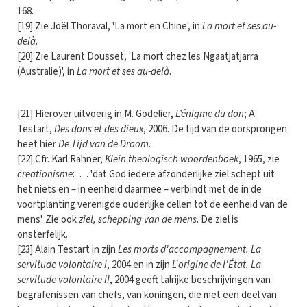
168.
[19] Zie Joël Thoraval, 'La mort en Chine', in
La mort et ses au-
delà
.
[20] Zie Laurent Dousset, 'La mort chez les Ngaatjatjarra
(Australie)', in
La mort et ses au-delà
.
[21] Hierover uitvoerig in M. Godelier,
L’énigme du don
; A.
Testart,
Des dons et des dieux
, 2006. De tijd van de oorsprongen
heet hier
De Tijd van de Droom
.
[22] Cfr. Karl Rahner,
Klein theologisch woordenboek
, 1965, zie
creationisme
: … 'dat God iedere afzon­derlijke ziel schept uit
het niets en – in eenheid daarmee – verbindt met de in de
voortplanting verenigde ouderlijke cellen tot de eenheid van de
mens'. Zie ook
ziel, schepping van de mens
. De ziel is
onsterfelijk.
[23] Alain Testart in zijn
Les morts d'accompagnement. La
servitude volontaire I
, 2004 en in zijn
L'origine de l'État. La
servitude volontaire II
, 2004 geeft talrijke beschrijvingen van
begrafenissen van chefs, van koningen, die met een deel van