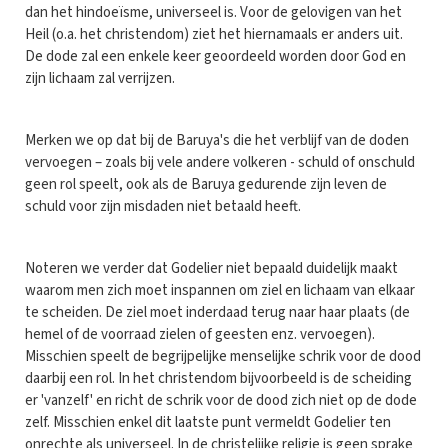
dan het hindoeïsme, universeel is. Voor de gelovigen van het
Heil (o.a. het christendom) ziet het hiernamaals er anders uit.
De dode zal een enkele keer geoordeeld worden door God en
zijn lichaam zal verrijzen.
Merken we op dat bij de Baruya's die het verblijf van de doden
vervoegen – zoals bij vele andere volkeren - schuld of onschuld
geen rol speelt, ook als de Baruya gedurende zijn leven de
schuld voor zijn misdaden niet betaald heeft.
Noteren we verder dat Godelier niet bepaald duidelijk maakt
waarom men zich moet inspannen om ziel en lichaam van elkaar
te scheiden. De ziel moet inderdaad terug naar haar plaats (de
hemel of de voorraad zielen of geesten enz. vervoegen).
Misschien speelt de begrijpelijke menselijke schrik voor de dood
daarbij een rol. In het christendom bijvoorbeeld is de scheiding
er 'vanzelf' en richt de schrik voor de dood zich niet op de dode
zelf. Misschien enkel dit laatste punt vermeldt Godelier ten
onrechte als universeel. In de christelijke religie is geen sprake