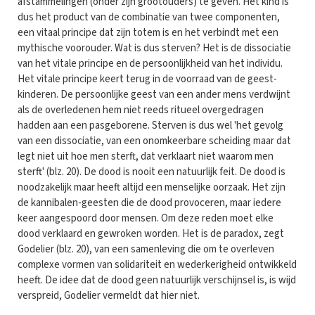
afstammelingen (onder zijn grootouders) te geven. Het kind is
dus het product van de combinatie van twee componenten,
een vitaal principe dat zijn totem is en het verbindt met een
mythische voorouder. Wat is dus sterven? Het is de dissociatie
van het vitale principe en de persoonlijkheid van het individu.
Het vitale principe keert terug in de voorraad van de geest-
kinderen. De persoonlijke geest van een ander mens verdwijnt
als de overledenen hem niet reeds ritueel overgedragen
hadden aan een pasgeborene. Sterven is dus wel 'het gevolg
van een dissociatie, van een onomkeerbare scheiding maar dat
legt niet uit hoe men sterft, dat verklaart niet waarom men
sterft' (blz. 20). De dood is nooit een natuurlijk feit. De dood is
noodzakelijk maar heeft altijd een menselijke oorzaak. Het zijn
de kannibalen-geesten die de dood provoceren, maar iedere
keer aangespoord door mensen. Om deze reden moet elke
dood verklaard en gewroken worden. Het is de paradox, zegt
Godelier (blz. 20), van een samenleving die om te overleven
complexe vormen van solidariteit en wederkerigheid ontwikkeld
heeft. De idee dat de dood geen natuurlijk verschijnsel is, is wijd
verspreid, Godelier vermeldt dat hier niet.