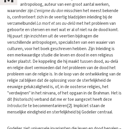
antropoloog, auteur van een groot aantal werken,
waaronder zijn
L'enigme du don
misschien het meest bekende
is, confronteert zich in de veertig bladzijden inleiding bij de
verzamelbundel
La mort et ses au-delà
met het probleem van
geboorte en sterven en met wat er al of niet na de dood komt.
Hij puurt zijn inzichten uit de veertien bijdragen die
verschillende antropologen, specialisten van een waaier van
culturen, voor het boek geschreven hebben. Zijn Inleiding is
een merkwaardige studie die leven en dood in een religieus
kader plaatst. De koppeling die hij maakt tussen dood, au-delà
en religie doet vermoeden dat
het
probleem van de dood het
probleem van de religie is. In de loop van de ontwikkeling van de
religie zal blijken dat de oplossing voor de sterfelijkheid de
eeuwige gelukzaligheid is, of, in de oosterse religies, het
"verdwijnen" in het nirvana, of het opgaan in de Brahman. Het is
dit (historisch) verband dat me er toe aangezet heeft deze
Introductie
te becommentariëren[2]. Impliciet staan de
menselijke eindigheid en sterfelijkheid bij Godelier centraal.
Godelier ziet universele invarianten die leven en dood bepalen –