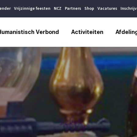
lender
Vrijzinnige feesten
NCZ
Partners
Shop
Vacatures
Inschrij
Humanistisch Verbond
Activiteiten
Afdelin