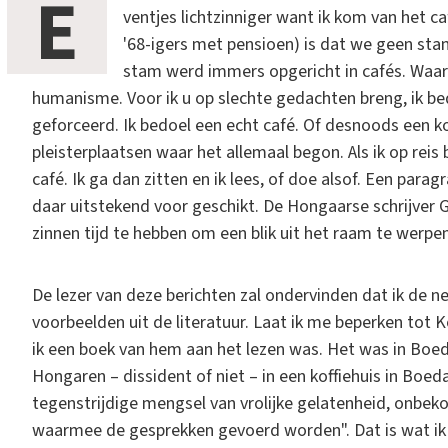
E
ventjes lichtzinniger want ik kom van het c
'68-igers met pensioen) is dat we geen st
stam werd immers opgericht in cafés. Waar i
humanisme. Voor ik u op slechte gedachten breng, ik bedo
geforceerd. Ik bedoel een echt café. Of desnoods een ko
pleisterplaatsen waar het allemaal begon. Als ik op reis 
café. Ik ga dan zitten en ik lees, of doe alsof. Een para
daar uitstekend voor geschikt. De Hongaarse schrijver 
zinnen tijd te hebben om een blik uit het raam te werpen
De lezer van deze berichten zal ondervinden dat ik de ne
voorbeelden uit de literatuur. Laat ik me beperken tot
ik een boek van hem aan het lezen was. Het was in Boe
Hongaren – dissident of niet – in een koffiehuis in Boed
tegenstrijdige mengsel van vrolijke gelatenheid, onb
waarmee de gesprekken gevoerd worden". Dat is wat ik zo