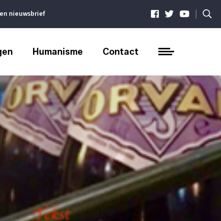
|
ven nieuwsbrief
gen
Humanisme
Contact