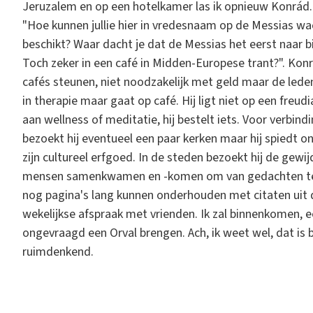
Jeruzalem en op een hotelkamer las ik opnieuw Konrád. 
"Hoe kunnen jullie hier in vredesnaam op de Messias wac
beschikt? Waar dacht je dat de Messias het eerst naar 
Toch zeker in een café in Midden-Europese trant?". Kon
cafés steunen, niet noodzakelijk met geld maar de leden
in therapie maar gaat op café. Hij ligt niet op een freu
aan wellness of meditatie, hij bestelt iets. Voor verbind
bezoekt hij eventueel een paar kerken maar hij spiedt o
zijn cultureel erfgoed. In de steden bezoekt hij de gewi
mensen samenkwamen en -komen om van gedachten te wis
nog pagina's lang kunnen onderhouden met citaten uit de
wekelijkse afspraak met vrienden. Ik zal binnenkomen, 
ongevraagd een Orval brengen. Ach, ik weet wel, dat is b
ruimdenkend.