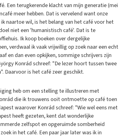
afé. Een terugkerende klacht van mijn generatie (mei
amcafé meer hebben. Dat is vervelend want onze
k naartoe wil, is het belang van het café voor het
el niet een 'humanistisch café'. Dat is te
ffiehuis. Ik koop boeken over dergelijke
ben, verdwaal ik vaak vrijwillig op zoek naar een echt
graaf en dan even opkijken, sommige schrijvers zijn
György Konrád schreef: "De lezer hoort tussen twee
". Daarvoor is het café zeer geschikt.
iging heb om een stelling te illustreren met
 Konrád die ik trouwens ooit ontmoette op café toen
dapest waarover Konrád schreef: "Wie wel eens met
apest heeft gezeten, kent dat wonderlijke
ekommerde zelfspot en opgeruimde somberheid
ek in het café. Een paar jaar later was ik in