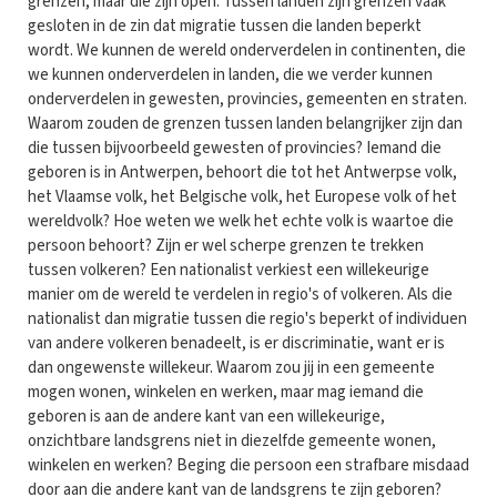
grenzen, maar die zijn open. Tussen landen zijn grenzen vaak
gesloten in de zin dat migratie tussen die landen beperkt
wordt. We kunnen de wereld onderverdelen in continenten, die
we kunnen onderverdelen in landen, die we verder kunnen
onderverdelen in gewesten, provincies, gemeenten en straten.
Waarom zouden de grenzen tussen landen belangrijker zijn dan
die tussen bijvoorbeeld gewesten of provincies? Iemand die
geboren is in Antwerpen, behoort die tot het Antwerpse volk,
het Vlaamse volk, het Belgische volk, het Europese volk of het
wereldvolk? Hoe weten we welk het echte volk is waartoe die
persoon behoort? Zijn er wel scherpe grenzen te trekken
tussen volkeren? Een nationalist verkiest een willekeurige
manier om de wereld te verdelen in regio's of volkeren. Als die
nationalist dan migratie tussen die regio's beperkt of individuen
van andere volkeren benadeelt, is er discriminatie, want er is
dan ongewenste willekeur. Waarom zou jij in een gemeente
mogen wonen, winkelen en werken, maar mag iemand die
geboren is aan de andere kant van een willekeurige,
onzichtbare landsgrens niet in diezelfde gemeente wonen,
winkelen en werken? Beging die persoon een strafbare misdaad
door aan die andere kant van de landsgrens te zijn geboren?