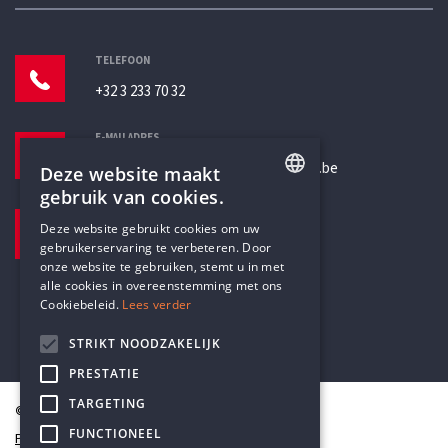
TELEFOON
+32 3 233 70 32
E-MAILADRES
secretariaat@humanistischverbond.be
Deze website maakt
gebruik van cookies.
BEZOEKADRES
ENGLISH
Deze website gebruikt cookies om uw
Pottenbrug 4
gebruikerservaring te verbeteren. Door
DUTCH
Antwerpen, 2000
onze website te gebruiken, stemt u in met
alle cookies in overeenstemming met ons
Cookiebeleid.
Lees verder
STRIKT NOODZAKELIJK
PRESTATIE
TARGETING
© Humanistisch Verbond 2026
FUNCTIONEEL
Privacy