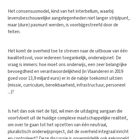
Het consensusmodel, kind van het interbellum, waarbij
levensbeschouwelijke aangelegenheden niet langer strijdpunt,
maar (dure) pasmunt werden, is voorbijgestreefd door de
feiten.
Het komt de overheid toe te streven naar de uitbouw van één
kwaliteitsvol, voor iedereen toegankelijk, onderwijsnet. De
vraag is immers: hoe moet ons onderwijs, een zeer belangrijke
bevoegdheid en verantwoordelijkheid (in Vlaanderen in 2019
goed voor 13,9 miljard euro) er in de nabije toekomst uitzien
(missie, curriculum, bereikbaarheid, infrastructuur, personeel
...)?
Is het dan ook niet de tijd, wil men de uitdaging aangaan die
voortvloeit uit de huidige complexe maatschappelijke realiteit,
om over te gaan tot het opzetten van één neutraal,
pluralistisch onderwijsproject, dat de overheid integraal inricht
en controleert? Deze discussie is onvermijdelijk ook gekoppeld