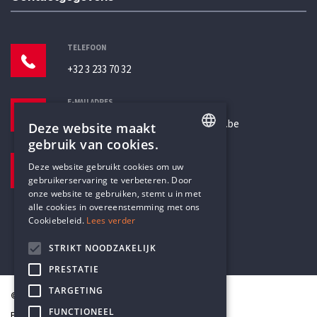
TELEFOON
+32 3 233 70 32
E-MAILADRES
secretariaat@humanistischverbond.be
Deze website maakt
gebruik van cookies.
BEZOEKADRES
ENGLISH
Deze website gebruikt cookies om uw
Pottenbrug 4
gebruikerservaring te verbeteren. Door
DUTCH
Antwerpen, 2000
onze website te gebruiken, stemt u in met
alle cookies in overeenstemming met ons
Cookiebeleid.
Lees verder
STRIKT NOODZAKELIJK
PRESTATIE
TARGETING
© Humanistisch Verbond 2026
FUNCTIONEEL
Privacy