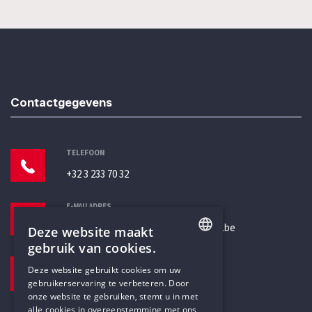
Contactgegevens
TELEFOON
+32 3 233 70 32
E-MAILADRES
secretariaat@humanistischverbond.be
Deze website maakt
gebruik van cookies.
BEZOEKADRES
ENGLISH
Deze website gebruikt cookies om uw
Pottenbrug 4
gebruikerservaring te verbeteren. Door
DUTCH
Antwerpen, 2000
onze website te gebruiken, stemt u in met
alle cookies in overeenstemming met ons