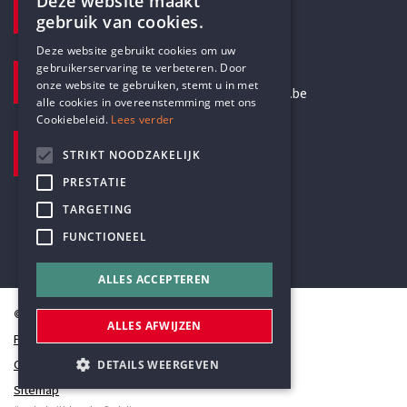
Deze website maakt
gebruik van cookies.
+32 3 233 70 32
ENGLISH
Deze website gebruikt cookies om uw
E-MAILADRES
gebruikerservaring te verbeteren. Door
DUTCH
onze website te gebruiken, stemt u in met
secretariaat@humanistischverbond.be
alle cookies in overeenstemming met ons
Cookiebeleid.
Lees verder
BEZOEKADRES
STRIKT NOODZAKELIJK
Pottenbrug 4
Antwerpen, 2000
PRESTATIE
TARGETING
FUNCTIONEEL
ALLES ACCEPTEREN
© Humanistisch Verbond 2026
ALLES AFWIJZEN
Privacy
Cookiestatement
DETAILS WEERGEVEN
Sitemap