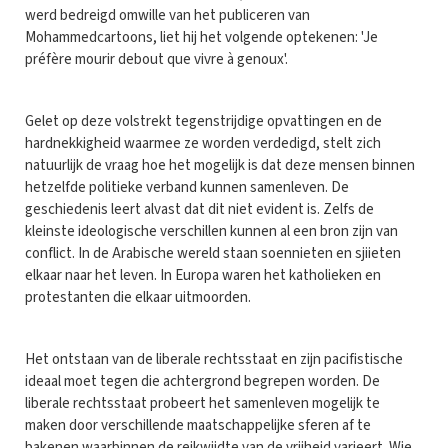
werd bedreigd omwille van het publiceren van
Mohammedcartoons, liet hij het volgende optekenen: 'Je
préfère mourir debout que vivre à genoux'.
Gelet op deze volstrekt tegenstrijdige opvattingen en de
hardnekkigheid waarmee ze worden verdedigd, stelt zich
natuurlijk de vraag hoe het mogelijk is dat deze mensen binnen
hetzelfde politieke verband kunnen samenleven. De
geschiedenis leert alvast dat dit niet evident is. Zelfs de
kleinste ideologische verschillen kunnen al een bron zijn van
conflict. In de Arabische wereld staan soennieten en sjiieten
elkaar naar het leven. In Europa waren het katholieken en
protestanten die elkaar uitmoorden.
Het ontstaan van de liberale rechtsstaat en zijn pacifistische
ideaal moet tegen die achtergrond begrepen worden. De
liberale rechtsstaat probeert het samenleven mogelijk te
maken door verschillende maatschappelijke sferen af te
bakenen waarbinnen de reikwijdte van de vrijheid varieert. Wie