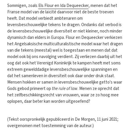
Sommigen, zoals
Els Flour en Ida Dequeecker
, menen dat het
Franse model van de laïcité daarvoor niet de beste troeven
heeft. Dat model verbiedt ambtenaren om
levensbeschouwelijke tekens te dragen. Ondanks dat verbod is
de levensbeschouwelijke diversiteit er niet kleiner, noch minder
dynamisch dan elders in Europa. Flour en Dequeecker verkiezen
het Angelsaksische multiculturalistische model waar het dragen
van die tekens (meestal) wel is toegestaan en menen dat dat
model ook bij ons navolging verdient. Zij verliezen daarbij uit het
oog dat ook het Verenigd Koninkrijk te kampen heeft met soms
extreem gewelddadige levensbeschouwelijke spanningen en
dat het samenleven in diversiteit ook daar onder druk staat.
Mensen hokken er samen in levensbeschouwelijke getto's waar
Gods gebod primeert op
the rule of law
. Menen ze oprecht dat
het zelfbeschikkingsrecht van vrouwen, waar ze zo hoog mee
oplopen, daar beter kan worden uitgeoefend?
(Tekst oorspronkelijk gepubliceerd in De Morgen, 11 juni 2021;
overgenomen met toestemming van de auteur.)