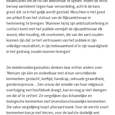
kwalificaties om de rol van ambtenaar te spelen. Indien de MIVB
beroep aantekent tegen haar veroordeling, acht ik de kans
groot dat ze in het gelijk wordt gesteld. Misschien is het goed
om artikel 8 van het statuut van de Rijksambtenaar in
herinnering te brengen: 'Wanneer hij bij zijn ambtsuitoefening in
contact komt met het publiek vermijdt de rijksambtenaar elk
woord, elke houding, elk voorkomen, die van die aard zouden
kunnen zijn dat ze het vertrouwen van het publiek in zijn
volledige neutraliteit, in zijn bekwaamheid of in zijn waardigheid
in het gedrang zouden kunnen brengen'.
De middenveldorganisaties denken daar echter anders over:
'Mensen zijn één en ondeelbaar met al hun verschillende
kenmerken: geslacht, leeftijd, handicap, seksuele geaardheid,
genderexpressie ... Een vrouw die omwille van haar religieuze
overtuiging een hoofddoek draagt, kan en mag je niet dwingen
om die af te zetten'. Ze vergelijken dus lichamelijke en
biologische kenmerken met levensbeschouwelijke kenmerken.
Die valse vergelijking loopt uiteraard mank. Voor de eerste soort
kenmerken kan je niet kiezen, voor de laatste duidelijk wel.