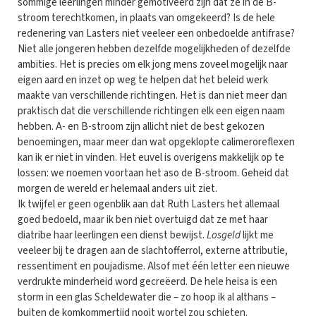
sommige leerlingen minder gemotiveerd zijn dat ze in de B-
stroom terechtkomen, in plaats van omgekeerd? Is de hele
redenering van Lasters niet veeleer een onbedoelde antifrase?
Niet alle jongeren hebben dezelfde mogelijkheden of dezelfde
ambities. Het is precies om elk jong mens zoveel mogelijk naar
eigen aard en inzet op weg te helpen dat het beleid werk
maakte van verschillende richtingen. Het is dan niet meer dan
praktisch dat die verschillende richtingen elk een eigen naam
hebben. A- en B-stroom zijn allicht niet de best gekozen
benoemingen, maar meer dan wat opgeklopte calimeroreflexen
kan ik er niet in vinden. Het euvel is overigens makkelijk op te
lossen: we noemen voortaan het aso de B-stroom. Geheid dat
morgen de wereld er helemaal anders uit ziet.
Ik twijfel er geen ogenblik aan dat Ruth Lasters het allemaal
goed bedoeld, maar ik ben niet overtuigd dat ze met haar
diatribe haar leerlingen een dienst bewijst.
Losgeld
lijkt me
veeleer bij te dragen aan de slachtofferrol, externe attributie,
ressentiment en poujadisme. Alsof met één letter een nieuwe
verdrukte minderheid word gecreëerd. De hele heisa is een
storm in een glas Scheldewater die – zo hoop ik al althans –
buiten de komkommertijd nooit wortel zou schieten.