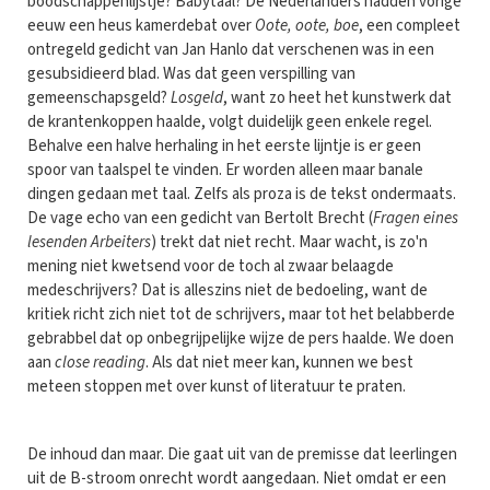
boodschappenlijstje? Babytaal? De Nederlanders hadden vorige
eeuw een heus kamerdebat over
Oote, oote, boe
, een compleet
ontregeld gedicht van Jan Hanlo dat verschenen was in een
gesubsidieerd blad. Was dat geen verspilling van
gemeenschapsgeld?
Losgeld
, want zo heet het kunstwerk dat
de krantenkoppen haalde, volgt duidelijk geen enkele regel.
Behalve een halve herhaling in het eerste lijntje is er geen
spoor van taalspel te vinden. Er worden alleen maar banale
dingen gedaan met taal. Zelfs als proza is de tekst ondermaats.
De vage echo van een gedicht van Bertolt Brecht (
Fragen eines
lesenden Arbeiters
) trekt dat niet recht. Maar wacht, is zo'n
mening niet kwetsend voor de toch al zwaar belaagde
medeschrijvers? Dat is alleszins niet de bedoeling, want de
kritiek richt zich niet tot de schrijvers, maar tot het belabberde
gebrabbel dat op onbegrijpelijke wijze de pers haalde. We doen
aan
close reading
. Als dat niet meer kan, kunnen we best
meteen stoppen met over kunst of literatuur te praten.
De inhoud dan maar. Die gaat uit van de premisse dat leerlingen
uit de B-stroom onrecht wordt aangedaan. Niet omdat er een