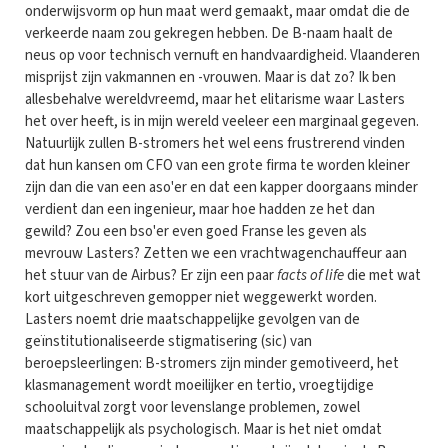
onderwijsvorm op hun maat werd gemaakt, maar omdat die de
verkeerde naam zou gekregen hebben. De B-naam haalt de
neus op voor technisch vernuft en handvaardigheid. Vlaanderen
misprijst zijn vakmannen en -vrouwen. Maar is dat zo? Ik ben
allesbehalve wereldvreemd, maar het elitarisme waar Lasters
het over heeft, is in mijn wereld veeleer een marginaal gegeven.
Natuurlijk zullen B-stromers het wel eens frustrerend vinden
dat hun kansen om CFO van een grote firma te worden kleiner
zijn dan die van een aso'er en dat een kapper doorgaans minder
verdient dan een ingenieur, maar hoe hadden ze het dan
gewild? Zou een bso'er even goed Franse les geven als
mevrouw Lasters? Zetten we een vrachtwagenchauffeur aan
het stuur van de Airbus? Er zijn een paar
facts of life
die met wat
kort uitgeschreven gemopper niet weggewerkt worden.
Lasters noemt drie maatschappelijke gevolgen van de
geïnstitutionaliseerde stigmatisering (sic) van
beroepsleerlingen: B-stromers zijn minder gemotiveerd, het
klasmanagement wordt moeilijker en tertio, vroegtijdige
schooluitval zorgt voor levenslange problemen, zowel
maatschappelijk als psychologisch. Maar is het niet omdat