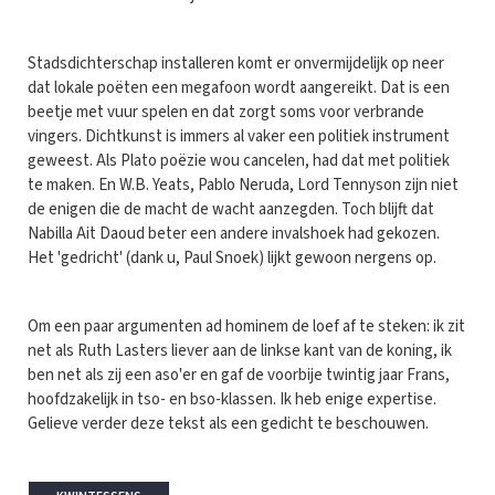
Stadsdichterschap installeren komt er onvermijdelijk op neer
dat lokale poëten een megafoon wordt aangereikt. Dat is een
beetje met vuur spelen en dat zorgt soms voor verbrande
vingers. Dichtkunst is immers al vaker een politiek instrument
geweest. Als Plato poëzie wou cancelen, had dat met politiek
te maken. En W.B. Yeats, Pablo Neruda, Lord Tennyson zijn niet
de enigen die de macht de wacht aanzegden. Toch blijft dat
Nabilla Ait Daoud beter een andere invalshoek had gekozen.
Het 'gedricht' (dank u, Paul Snoek) lijkt gewoon nergens op.
Om een paar argumenten ad hominem de loef af te steken: ik zit
net als Ruth Lasters liever aan de linkse kant van de koning, ik
ben net als zij een aso'er en gaf de voorbije twintig jaar Frans,
hoofdzakelijk in tso- en bso-klassen. Ik heb enige expertise.
Gelieve verder deze tekst als een gedicht te beschouwen.