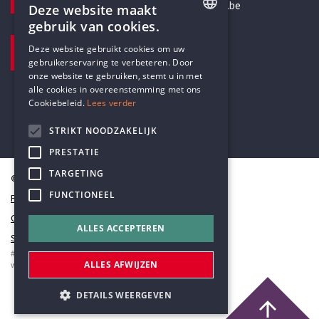
secretariaat@humanistischverbond.be
Deze website maakt
gebruik van cookies.
BEZOEKADRES
ENGLISH
Deze website gebruikt cookies om uw
Pottenbrug 4
gebruikerservaring te verbeteren. Door
DUTCH
Antwerpen, 2000
onze website te gebruiken, stemt u in met
alle cookies in overeenstemming met ons
Cookiebeleid.
Lees verder
STRIKT NOODZAKELIJK
PRESTATIE
TARGETING
© Humanistisch Verbond 2026
FUNCTIONEEL
Privacy
Cookiestatement
ALLES ACCEPTEREN
Sitemap
#codedwithlove by
Codelines
ALLES AFWIJZEN
webapplicaties
,
mobiele apps
&
maatwerk websites
DETAILS WEERGEVEN