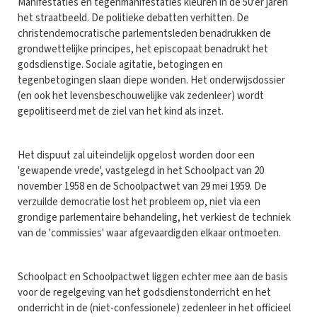
Manifestaties en tegenmanifestaties kleuren in de 50'er jaren
het straatbeeld. De politieke debatten verhitten. De
christendemocratische parlementsleden benadrukken de
grondwettelijke principes, het episcopaat benadrukt het
godsdienstige. Sociale agitatie, betogingen en
tegenbetogingen slaan diepe wonden. Het onderwijsdossier
(en ook het levensbeschouwelijke vak zedenleer) wordt
gepolitiseerd met de ziel van het kind als inzet.
Het dispuut zal uiteindelijk opgelost worden door een
'gewapende vrede', vastgelegd in het Schoolpact van 20
november 1958 en de Schoolpactwet van 29 mei 1959. De
verzuilde democratie lost het probleem op, niet via een
grondige parlementaire behandeling, het verkiest de techniek
van de 'commissies' waar afgevaardigden elkaar ontmoeten.
Schoolpact en Schoolpactwet liggen echter mee aan de basis
voor de regelgeving van het godsdienstonderricht en het
onderricht in de (niet-confessionele) zedenleer in het officieel