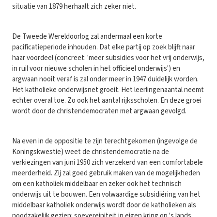
situatie van 1879 herhaalt zich zeker niet.
De Tweede Wereldoorlog zal andermaal een korte
pacificatieperiode inhouden. Dat elke partij op zoek blijft naar
haar voordeel (concreet: 'meer subsidies voor het vrij onderwijs,
in ruil voor nieuwe scholen in het officieel onderwijs') en
argwaan nooit veraf is zal onder meer in 1947 duidelijk worden.
Het katholieke onderwijsnet groeit. Het leerlingenaantal neemt
echter overal toe. Zo ook het aantal rijksscholen. En deze groei
wordt door de christendemocraten met argwaan gevolgd.
Na even in de oppositie te zijn terechtgekomen (ingevolge de
Koningskwestie) weet de christendemocratie na de
verkiezingen van juni 1950 zich verzekerd van een comfortabele
meerderheid. Zij zal goed gebruik maken van de mogelijkheden
om een katholiek middelbaar en zeker ook het technisch
onderwijs uit te bouwen. Een volwaardige subsidiëring van het
middelbaar katholiek onderwijs wordt door de katholieken als
noodzakelijk gezien: soevereiniteit in eigen kring op 's lands