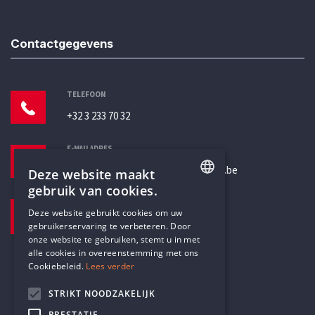
Contactgegevens
TELEFOON
+32 3 233 70 32
E-MAILADRES
secretariaat@humanistischverbond.be
Deze website maakt
gebruik van cookies.
BEZOEKADRES
ENGLISH
Deze website gebruikt cookies om uw
Pottenbrug 4
gebruikerservaring te verbeteren. Door
DUTCH
Antwerpen, 2000
onze website te gebruiken, stemt u in met
alle cookies in overeenstemming met ons
Cookiebeleid.
Lees verder
STRIKT NOODZAKELIJK
PRESTATIE