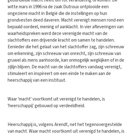
gebundelde macht heeft om tot verandering te komen. De
witte mars in 1996 na de zaak Dutroux ontplooide een
ongeziene macht in België die de instellingen op hun
grondvesten deed daveren. Macht verenigt mensen rond een
bepaald oordeel, mening of aanklacht. In vier afleveringen van
waarheidspreken werd deze verenigde macht van de
slachtoffers een drijvende kracht om samen te handelen.
Eenieder die het gelaat van het slachtoffer zag, zijn schreeuw
om erkenning, zijn schreeuw van onrecht, zijn schreeuw van
gruwel als mens aanhoorde, kan onmogelijk wegkijken of in de
zijlijn blijven. De macht van de slachtoffers vandaag verenigt,
stimuleert en inspireert om een einde te maken aan de
heerschappij van een instituut.
Waar 'macht' voortkomt uit verenigd te handelen, is
'heerschappij' gebouwd op verdeeldheid.
Heerschappij is, volgens Arendt, net het tegenovergestelde
van macht. Waar macht voortkomt uit verenigd te handelen, is