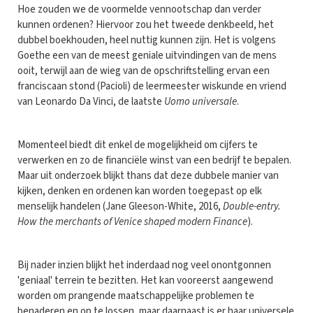
Hoe zouden we de voormelde vennootschap dan verder
kunnen ordenen? Hiervoor zou het tweede denkbeeld, het
dubbel boekhouden, heel nuttig kunnen zijn. Het is volgens
Goethe een van de meest geniale uitvindingen van de mens
ooit, terwijl aan de wieg van de opschriftstelling ervan een
franciscaan stond (Pacioli) de leermeester wiskunde en vriend
van Leonardo Da Vinci, de laatste
Uomo universale
.
Momenteel biedt dit enkel de mogelijkheid om cijfers te
verwerken en zo de financiële winst van een bedrijf te bepalen.
Maar uit onderzoek blijkt thans dat deze dubbele manier van
kijken, denken en ordenen kan worden toegepast op elk
menselijk handelen (Jane Gleeson-White, 2016,
Double-entry.
How the merchants of Venice shaped modern Finance
).
Bij nader inzien blijkt het inderdaad nog veel onontgonnen
'geniaal' terrein te bezitten. Het kan vooreerst aangewend
worden om prangende maatschappelijke problemen te
benaderen en op te lossen, maar daarnaast is er haar universele