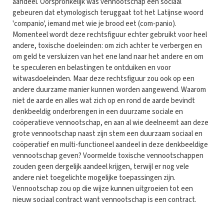
aandeel. Oorspronkelijk was vennootschap een sociaal
gebeuren dat etymologisch teruggaat tot het Latijnse woord
'companio', iemand met wie je brood eet (com-panio).
Momenteel wordt deze rechtsfiguur echter gebruikt voor heel
andere, toxische doeleinden: om zich achter te verbergen en
om geld te versluizen van het ene land naar het andere en om
te speculeren en belastingen te ontduiken en voor
witwasdoeleinden. Maar deze rechtsfiguur zou ook op een
andere duurzame manier kunnen worden aangewend. Waarom
niet de aarde en alles wat zich op en rond de aarde bevindt
denkbeeldig onderbrengen in een duurzame sociale en
coöperatieve vennootschap, en aan al wie deelneemt aan deze
grote vennootschap naast zijn stem een duurzaam sociaal en
coöperatief en multi-functioneel aandeel in deze denkbeeldige
vennootschap geven? Voormelde toxische vennootschappen
zouden geen dergelijk aandeel krijgen, terwijl er nog vele
andere niet toegelichte mogelijke toepassingen zijn.
Vennootschap zou op die wijze kunnen uitgroeien tot een
nieuw sociaal contract want vennootschap is een contract.