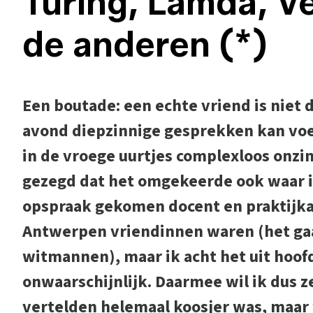
Turing, Lamda, V
de anderen (*)
Een boutade: een echte vriend is niet 
avond diepzinnige gesprekken kan vo
in de vroege uurtjes complexloos onzi
gezegd dat het omgekeerde ook waar is.
opspraak gekomen docent en praktijkas
Antwerpen vriendinnen waren (het gaa
witmannen), maar ik acht het uit hoo
onwaarschijnlijk. Daarmee wil ik dus z
vertelden helemaal koosjer was, maar w