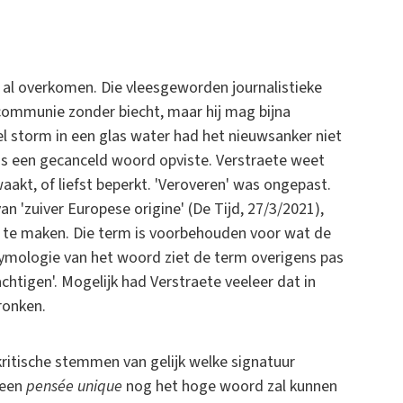
k al overkomen. Die vleesgeworden journalistieke
communie zonder biecht, maar hij mag bijna
el storm in een glas water had het nieuwsanker niet
laas een gecanceld woord opviste. Verstraete weet
aakt, of liefst beperkt. 'Veroveren' was ongepast.
 'zuiver Europese origine' (De Tijd, 27/3/2021),
g te maken. Die term is voorbehouden voor wat de
ymologie van het woord ziet de term overigens pas
htigen'. Mogelijk had Verstraete veeleer dat in
ronken.
kritische stemmen van gelijk welke signatuur
 een
pensée unique
nog het hoge woord zal kunnen