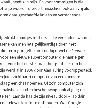
aait, heeft zijn prijs. En voor sommigen is die
t vrije woord' refereert misschien ook aan vrij als
al horen daar geschaafde knieën en vermanende
 afgedrukte puntjes met elkaar te verbinden, waarna
ssene kan men iets gelijkaardigs doen met
e die term googelt, komt uit bij ofwel de
London
m voor een nieuwe supercomputer die naar eigen
eur voor het eerste, maar het gaat hier om het
jn werd al in 1936 door Alan Turing vooropgesteld.
n (niet zichtbare) computer van een mens te
andaag een chat noemen. Of zo'n computer zich
r gemakshalve buiten beschouwing, ook al ging de
teiten. Lamda haalde zijn niveau door – lapidair
en de relevante info te onthouden. Wat Google