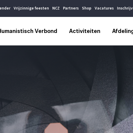
lender
Vrijzinnige feesten
NCZ
Partners
Shop
Vacatures
Inschrij
Humanistisch Verbond
Activiteiten
Afdelin