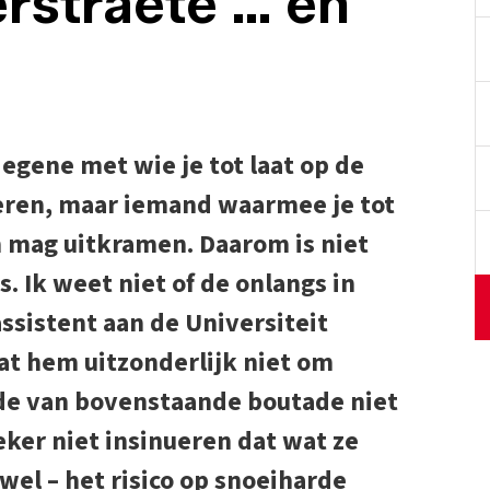
erstraete … en
degene met wie je tot laat op de
eren, maar iemand waarmee je tot
n mag uitkramen. Daarom is niet
 Ik weet niet of de onlangs in
sistent aan de Universiteit
t hem uitzonderlijk niet om
fde van bovenstaande boutade niet
eker niet insinueren dat wat ze
el – het risico op snoeiharde