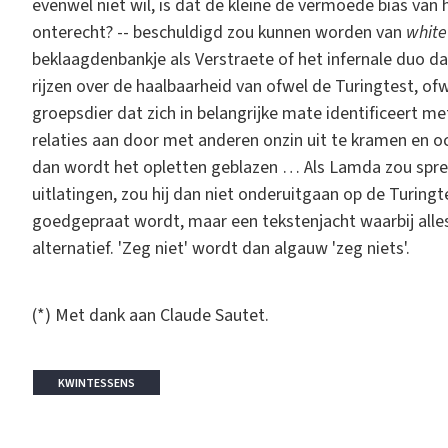
evenwel niet wil, is dat de kleine de vermoede bias van
onterecht? -- beschuldigd zou kunnen worden van
white
beklaagdenbankje als Verstraete of het infernale duo 
rijzen over de haalbaarheid van ofwel de Turingtest, o
groepsdier dat zich in belangrijke mate identificeert 
relaties aan door met anderen onzin uit te kramen en o
dan wordt het opletten geblazen … Als Lamda zou spr
uitlatingen, zou hij dan niet onderuitgaan op de Turing
goedgepraat wordt, maar een tekstenjacht waarbij alles
alternatief. 'Zeg niet' wordt dan algauw 'zeg niets'.
(*) Met dank aan Claude Sautet.
KWINTESSENS