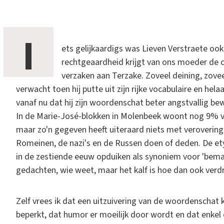
I
ets gelijkaardigs was Lieven Verstraete oo
rechtgeaardheid krijgt van ons moeder de 
verzaken aan Terzake. Zoveel deining, zove
verwacht toen hij putte uit zijn rijke vocabulaire en he
vanaf nu dat hij zijn woordenschat beter angstvallig bew
In de Marie-José-blokken in Molenbeek woont nog 9% van
maar zo'n gegeven heeft uiteraard niets met veroverin
Romeinen, de nazi's en de Russen doen of deden. De et
in de zestiende eeuw opduiken als synoniem voor 'bemac
gedachten, wie weet, maar het kalf is hoe dan ook verd
Zelf vrees ik dat een uitzuivering van de woordenschat 
beperkt, dat humor er moeilijk door wordt en dat enkel