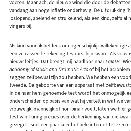
voeren. Maar ach, de nieuwe wind die door de debatten w
vandaag aan hoge inflatie onderhevig. De uitdrukking 'he
loslopend, spelend en struikelend, als een kind, zelfs 
vingers bij.
Als kind vond ik het leuk om ogenschijnlijk willekeurige
een verrassende tekening tevoorschijn kwam. Als volwa
nieuwsfeitjes. Dat brengt mij naadloos naar
LaMDA
. Wi
Academy of Music and Dramatic Arts
of bij het acronie
zeggen zelfbewustzijn zou hebben. We hebben een voork
tweede. De geboorte van een apparaat met zelfbewustzi
In de naar hem genoemde test wordt het onmogelijk ee
onderscheiden op basis van wat hij vertelt in wat we v
vrouwelijk, mannelijk of non-binair voelt, laten we hie
test van Turing precies over de herkenning van die kwali
gezegd – snel een paar keer het hele internet te lezen 