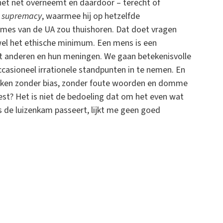
 het net overneemt en daardoor – terecht of
 supremacy
, waarmee hij op hetzelfde
dames van de UA zou thuishoren. Dat doet vragen
fwel het ethische minimum. Een mens is een
met anderen en hun meningen. We gaan betekenisvolle
ccasioneel irrationele standpunten in te nemen. En
eken zonder bias, zonder foute woorden en domme
test? Het is niet de bedoeling dat om het even wat
 de luizenkam passeert, lijkt me geen goed