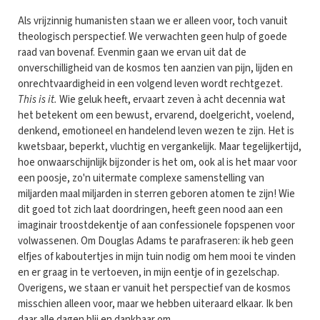
Als vrijzinnig humanisten staan we er alleen voor, toch vanuit
theologisch perspectief. We verwachten geen hulp of goede
raad van bovenaf. Evenmin gaan we ervan uit dat de
onverschilligheid van de kosmos ten aanzien van pijn, lijden en
onrechtvaardigheid in een volgend leven wordt rechtgezet.
This is it.
Wie geluk heeft, ervaart zeven à acht decennia wat
het betekent om een bewust, ervarend, doelgericht, voelend,
denkend, emotioneel en handelend leven wezen te zijn. Het is
kwetsbaar, beperkt, vluchtig en vergankelijk. Maar tegelijkertijd,
hoe onwaarschijnlijk bijzonder is het om, ook al is het maar voor
een poosje, zo'n uitermate complexe samenstelling van
miljarden maal miljarden in sterren geboren atomen te zijn! Wie
dit goed tot zich laat doordringen, heeft geen nood aan een
imaginair troostdekentje of aan confessionele fopspenen voor
volwassenen. Om Douglas Adams te parafraseren: ik heb geen
elfjes of kaboutertjes in mijn tuin nodig om hem mooi te vinden
en er graag in te vertoeven, in mijn eentje of in gezelschap.
Overigens, we staan er vanuit het perspectief van de kosmos
misschien alleen voor, maar we hebben uiteraard elkaar. Ik ben
daar alle dagen blij en dankbaar om.