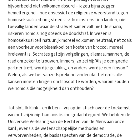
bijvoorbeeld niet volkomen absurd – ik zou bijna zeggen:
hemeltergend – hoe obsessief de religieuze weerstand tegen
homoseksualiteit nog steeds is? In minstens tien landen, niet
toevallig landen waar de strafwet samenvalt met de sharia,
riskeren homo's nog steeds de doodstraf. In wezen is
homoseksualiteit natuurlijk moreel volkomen neutraal, net zoals
een voorkeur voor bloemkool ten koste van broccoli moreel
irrelevant is. Socrates gaf zijn volgelingen, allemaal mannen, de
raad om zeker te trouwen. Immers, zo zei hij: 'Als je een goede
partner treft, word je gelukkig, en anders word je een filosoof'.
Welnu, als we het vanzelfsprekend vinden dat hetero's alle
kansen moeten krijgen om filosoof te worden, waarom zouden
we homo's die mogelijkheid dan onthouden?
Tot slot. Ik klink – en ik ben – vrij optimistisch over de toekomst
van het vrijzinnig-humanistische gedachtegoed. We hebben de
Universele Verklaring van de Rechten van de Mens aan onze
kant, evenals de wetenschappelijke methodes en
verworvenheden, de basisaspecten van de democratie, de