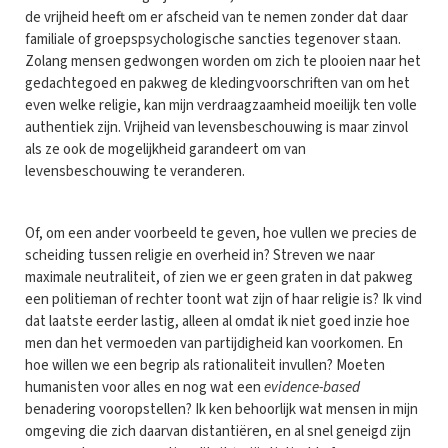
de vrijheid heeft om er afscheid van te nemen zonder dat daar
familiale of groepspsychologische sancties tegenover staan.
Zolang mensen gedwongen worden om zich te plooien naar het
gedachtegoed en pakweg de kledingvoorschriften van om het
even welke religie, kan mijn verdraagzaamheid moeilijk ten volle
authentiek zijn. Vrijheid van levensbeschouwing is maar zinvol
als ze ook de mogelijkheid garandeert om van
levensbeschouwing te veranderen.
Of, om een ander voorbeeld te geven, hoe vullen we precies de
scheiding tussen religie en overheid in? Streven we naar
maximale neutraliteit, of zien we er geen graten in dat pakweg
een politieman of rechter toont wat zijn of haar religie is? Ik vind
dat laatste eerder lastig, alleen al omdat ik niet goed inzie hoe
men dan het vermoeden van partijdigheid kan voorkomen. En
hoe willen we een begrip als rationaliteit invullen? Moeten
humanisten voor alles en nog wat een
evidence-based
benadering vooropstellen? Ik ken behoorlijk wat mensen in mijn
omgeving die zich daarvan distantiëren, en al snel geneigd zijn