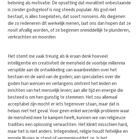
beloning als motivatie. De opvatting dat moraliteit onbestaande
is zonder godsgeloof is nog steeds populair. Als god niet
bestaat, is alles toegelaten, dat soort nonsens. Als diegenen
die zo redeneren dit werkelijk menen, laat ons dan hopen dat ze
nooit afvallig worden, of ze beginnen onmiddellijk te plunderen,
verkrachten en moorden.
Het stemt me vaak treurig als ik eraan denk hoeveel
intelligentie en creativiteit de mensheid de voorbije millennia
verspilde aan de ontwikkeling van waanbeelden over het
bestaan en de aard van de goden; aan speculaties over die
goden hun wensen en verlangens omtrent het leiden en
inrichten van het menselijk leven; aan alle tijd en energie die
besteed is om hen gunstig te stemmen. Het zou allemaal
acceptabel zijn mocht er iets tegenover staan, maar dat is
helaas niet het geval. Voor geen enkel wezenlijk probleem waar
de mensheid mee te kampen heeft, kunnen we van religieuze
tradities een oplossing verwachten. Het klinkt misschien hard,
maar het is niet anders. Integendeel, religie houdt feitelijke en
morele illusies in stand of vermenigvuldigt ze. Is het