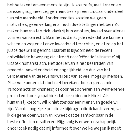
het betekent om een mens te zijn. Ik zou zelfs, met Jansen en
Janssen, nog meer zeggen: emoties zijn een cruciaal onderdeel
van mijn mensbeeld. Zonder emoties zouden we geen
motivaties, geen verlangens, noch doelstellingen hebben. Zo
maken humanisten zich, dankzij hun emoties, kwaad over allerlei
vormen van onrecht. Maar het is dankzij de rede dat we kunnen
wikken en wegen of onze kwaadheid terecht is, en of ze op het
juiste doelwit is gericht. Daarom is bijvoorbeeld de recent
ontwikkelde beweging die streeft naar 'effectief altruïsme' bij
uitstek humanistisch. Het doel ervan is het bestrijden van
armoede, onwetendheid en ongelijkheid, en dus van het
verbeteren van de levenskwaliteit van zoveel mogelijk mensen.
Maar we kunnen dat doel niet bereiken door zogenaamde
'random acts of kindness', of door het doneren aan welmenende
projecten, hoe sympathiek dat misschien ook klinkt. Als
humanist, kortom, wil ik niet
zomaar
een mens van goede wil
zijn. Van de mogelijke positieve bijdragen die ik kan leveren, wil
ik diegene doen waarvan ik weet dat ze aantoonbaar in de
beste effecten resulteren. Bijgevolg is er wetenschappelijk
onderzoek nodig dat mij informeert over welke wegen ik moet