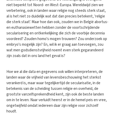
niet beperkt tot Noord- en West-Europa. Wereldwijd zien we
verbetering, ook in landen waar religie nog steeds sterk staat,
al is het niet zo duidelijk wat dat dan precies betekent, 'religie
die sterk staat'. Maar hoe dan ook, zouden we in België abortus-
en euthanasiewetten hebben zonder de voortschrijdende
secularisering en ontkerkelijking die zich de voorbije decennia
voordeed? Zouden homo's mogen trouwen? Zou onderzoek op
embryo's mogelijk zijn? En, wil ik er graag aan toevoegen, zou
wat men godsdienstvrijheid noemt even sterk gegarandeerd
zijn zoals dat in ons land het geval is?
Hoe we al die data en gegevens ook willen interpreteren, de
landen waar de vrijheid van levensbeschouwing het sterkst
verankerd is, maar waar tegelijkertijd de secularisatie, in de
betekenis van de scheiding tussen religie en overheid, de
grootste vanzelfsprekendheid kent, zijn ook de beste landen
om in te leven. Naar verluidt heerst er in de hemel peis en vree,
ongetwijfeld omdat iedereen daar zijn religie voor zichzelf
houdt.