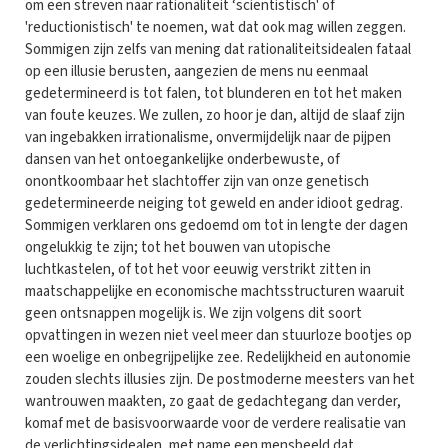
om een streven naar rationaliteit ‘sciëntistisch' of
'reductionistisch' te noemen, wat dat ook mag willen zeggen.
Sommigen zijn zelfs van mening dat rationaliteitsidealen fataal
op een illusie berusten, aangezien de mens nu eenmaal
gedetermineerd is tot falen, tot blunderen en tot het maken
van foute keuzes. We zullen, zo hoor je dan, altijd de slaaf zijn
van ingebakken irrationalisme, onvermijdelijk naar de pijpen
dansen van het ontoegankelijke onderbewuste, of
onontkoombaar het slachtoffer zijn van onze genetisch
gedetermineerde neiging tot geweld en ander idioot gedrag.
Sommigen verklaren ons gedoemd om tot in lengte der dagen
ongelukkig te zijn; tot het bouwen van utopische
luchtkastelen, of tot het voor eeuwig verstrikt zitten in
maatschappelijke en economische machtsstructuren waaruit
geen ontsnappen mogelijk is. We zijn volgens dit soort
opvattingen in wezen niet veel meer dan stuurloze bootjes op
een woelige en onbegrijpelijke zee. Redelijkheid en autonomie
zouden slechts illusies zijn. De postmoderne meesters van het
wantrouwen maakten, zo gaat de gedachtegang dan verder,
komaf met de basisvoorwaarde voor de verdere realisatie van
de verlichtingsidealen, met name een mensbeeld dat