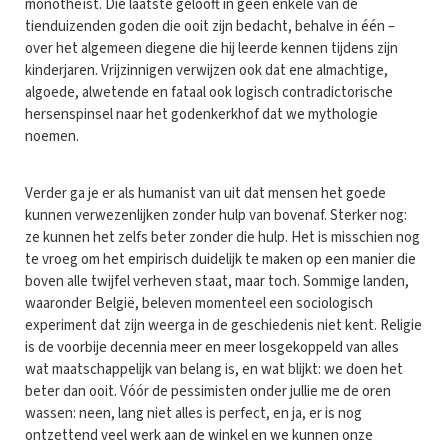
monotheïst. Die laatste gelooft in geen enkele van de
tienduizenden goden die ooit zijn bedacht, behalve in één –
over het algemeen diegene die hij leerde kennen tijdens zijn
kinderjaren. Vrijzinnigen verwijzen ook dat ene almachtige,
algoede, alwetende en fataal ook logisch contradictorische
hersenspinsel naar het godenkerkhof dat we mythologie
noemen.
Verder ga je er als humanist van uit dat mensen het goede
kunnen verwezenlijken zonder hulp van bovenaf. Sterker nog:
ze kunnen het zelfs beter zonder die hulp. Het is misschien nog
te vroeg om het empirisch duidelijk te maken op een manier die
boven alle twijfel verheven staat, maar toch. Sommige landen,
waaronder België, beleven momenteel een sociologisch
experiment dat zijn weerga in de geschiedenis niet kent. Religie
is de voorbije decennia meer en meer losgekoppeld van alles
wat maatschappelijk van belang is, en wat blijkt: we doen het
beter dan ooit. Vóór de pessimisten onder jullie me de oren
wassen: neen, lang niet alles is perfect, en ja, er is nog
ontzettend veel werk aan de winkel en we kunnen onze