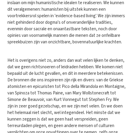
inslaan om mijn humanistische idealen te realiseren. We kunnen
dit veralgemenen: humanisten bij uitstek kunnen een
voortrekkersrol spelen in 'evidence-based living'. We zijn immers
niet gehinderd door dogma's of onveranderlijke tradities,
evenmin door sacrale en onaantastbare teksten, noch door
opinies van voornamelijk mannen die menen dat ze onfeilbare
spreekbuizen zijn van onzichtbare, bovennatuurlijke krachten.
Het is overigens niet zo, anders dan wat velen lijken te denken,
dat we geen richtsnoeren of leidraden hebben. We komen niet
bepaald uit de lucht gevallen, en dit in meerdere betekenissen.
De bronnen die ons inspireren zijn rijk en divers: van de Griekse
atomisten en epicuristen tot Pico della Mirandola en Montaigne,
van Spinoza tot Thomas Paine, van Mary Wollstonecraft tot
Simone de Beauvoir, van Kurt Vonnegut tot Stephen Fry. We
zijn in zeer goed gezelschap, en we zijn met velen. En we doen
het helemaal niet slecht, wel integendeel. Het minste dat we
kunnen zeggen is dat we geen haat verspreiden, geen
terreurdaden plegen, en geen andere mensen of culturen
verplichten om onze opvattingen over te nemen, zelfs onze