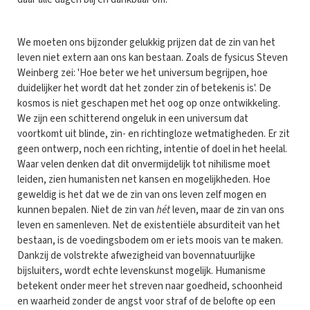
We moeten ons bijzonder gelukkig prijzen dat de zin van het
leven niet extern aan ons kan bestaan. Zoals de fysicus Steven
Weinberg zei: 'Hoe beter we het universum begrijpen, hoe
duidelijker het wordt dat het zonder zin of betekenis is'. De
kosmos is niet geschapen met het oog op onze ontwikkeling.
We zijn een schitterend ongeluk in een universum dat
voortkomt uit blinde, zin- en richtingloze wetmatigheden. Er zit
geen ontwerp, noch een richting, intentie of doel in het heelal.
Waar velen denken dat dit onvermijdelijk tot nihilisme moet
leiden, zien humanisten net kansen en mogelijkheden. Hoe
geweldig is het dat we de zin van ons leven zelf mogen en
kunnen bepalen. Niet de zin van
hét
leven, maar de zin van ons
leven en samenleven. Net de existentiële absurditeit van het
bestaan, is de voedingsbodem om er iets moois van te maken.
Dankzij de volstrekte afwezigheid van bovennatuurlijke
bijsluiters, wordt echte levenskunst mogelijk. Humanisme
betekent onder meer het streven naar goedheid, schoonheid
en waarheid zonder de angst voor straf of de belofte op een