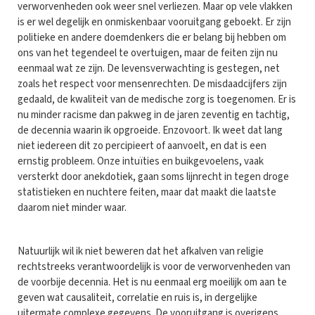
verworvenheden ook weer snel verliezen. Maar op vele vlakken
is er wel degelijk en onmiskenbaar vooruitgang geboekt. Er zijn
politieke en andere doemdenkers die er belang bij hebben om
ons van het tegendeel te overtuigen, maar de feiten zijn nu
eenmaal wat ze zijn. De levensverwachting is gestegen, net
zoals het respect voor mensenrechten. De misdaadcijfers zijn
gedaald, de kwaliteit van de medische zorg is toegenomen. Er is
nu minder racisme dan pakweg in de jaren zeventig en tachtig,
de decennia waarin ik opgroeide. Enzovoort. Ik weet dat lang
niet iedereen dit zo percipieert of aanvoelt, en dat is een
ernstig probleem. Onze intuïties en buikgevoelens, vaak
versterkt door anekdotiek, gaan soms lijnrecht in tegen droge
statistieken en nuchtere feiten, maar dat maakt die laatste
daarom niet minder waar.
Natuurlijk wil ik niet beweren dat het afkalven van religie
rechtstreeks verantwoordelijk is voor de verworvenheden van
de voorbije decennia. Het is nu eenmaal erg moeilijk om aan te
geven wat causaliteit, correlatie en ruis is, in dergelijke
uitermate complexe gegevens. De vooruitgang is overigens