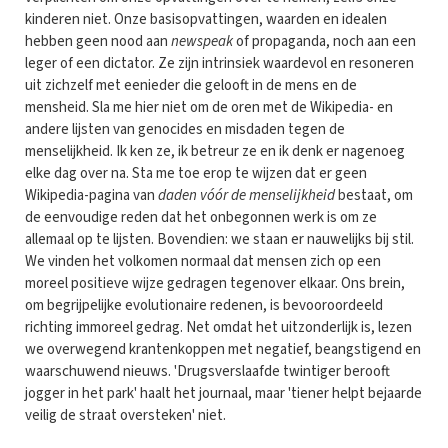
kinderen niet. Onze basisopvattingen, waarden en idealen
hebben geen nood aan
newspeak
of propaganda, noch aan een
leger of een dictator. Ze zijn intrinsiek waardevol en resoneren
uit zichzelf met eenieder die gelooft in de mens en de
mensheid. Sla me hier niet om de oren met de Wikipedia- en
andere lijsten van genocides en misdaden tegen de
menselijkheid. Ik ken ze, ik betreur ze en ik denk er nagenoeg
elke dag over na. Sta me toe erop te wijzen dat er geen
Wikipedia-pagina van
daden vóór de menselijkheid
bestaat, om
de eenvoudige reden dat het onbegonnen werk is om ze
allemaal op te lijsten. Bovendien: we staan er nauwelijks bij stil.
We vinden het volkomen normaal dat mensen zich op een
moreel positieve wijze gedragen tegenover elkaar. Ons brein,
om begrijpelijke evolutionaire redenen, is bevooroordeeld
richting immoreel gedrag. Net omdat het uitzonderlijk is, lezen
we overwegend krantenkoppen met negatief, beangstigend en
waarschuwend nieuws. 'Drugsverslaafde twintiger berooft
jogger in het park' haalt het journaal, maar 'tiener helpt bejaarde
veilig de straat oversteken' niet.