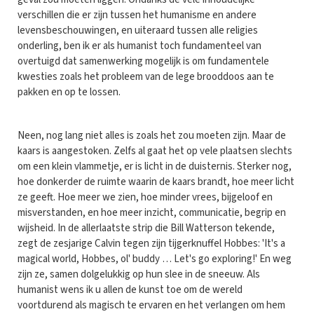
verschillen die er zijn tussen het humanisme en andere
levensbeschouwingen, en uiteraard tussen alle religies
onderling, ben ik er als humanist toch fundamenteel van
overtuigd dat samenwerking mogelijk is om fundamentele
kwesties zoals het probleem van de lege brooddoos aan te
pakken en op te lossen.
Neen, nog lang niet alles is zoals het zou moeten zijn. Maar de
kaars is aangestoken. Zelfs al gaat het op vele plaatsen slechts
om een klein vlammetje, er is licht in de duisternis. Sterker nog,
hoe donkerder de ruimte waarin de kaars brandt, hoe meer licht
ze geeft. Hoe meer we zien, hoe minder vrees, bijgeloof en
misverstanden, en hoe meer inzicht, communicatie, begrip en
wijsheid. In de allerlaatste strip die Bill Watterson tekende,
zegt de zesjarige Calvin tegen zijn tijgerknuffel Hobbes: 'It's a
magical world, Hobbes, ol' buddy … Let's go exploring!' En weg
zijn ze, samen dolgelukkig op hun slee in de sneeuw. Als
humanist wens ik u allen de kunst toe om de wereld
voortdurend als magisch te ervaren en het verlangen om hem