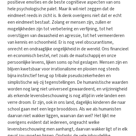
positieve emoties en de beste cognitieve aspecten van ons
hele psychologische palet. Maar ik wil niet zeggen dat de
eindmeet reeds in zicht is. Ik denk overigens niet dat er echt
een eindmeet bestaat. Zolang er mensen zijn, zullen er
mogelijkheden zijn tot verbetering en verfijning, tot het
overstijgen van dwaasheid en agressie, tot het vermeerderen
van kennis en schoonheid. Er is nog veel obscurantisme,
onrecht en ondraaglijke ongelijkheid in de wereld. Ons financieel
en economisch bestel, net zoals de maatschappij en onze
persoonlijke levens, lijken soms op hol geslagen. Mensen zijn en
blijven kwetsbaar voor irrationalisme en plooien nog steeds
bijna instinctief terug op tribale pseudozekerheden en
simplistische wij-zij tegenstellingen. De humanistische waarden
worden nog lang niet universeel gewaardeerd, en vrijzinnigheid
als erkende levensbeschouwing is nog altijd in vele landen een
verre droom. Er zijn, ook in ons land, dagelijks kinderen die naar
school gaan met een lege brooddoos. Als we als humanisten
daarvan niet wakker liggen, waarvan dan wel? Het lijkt me
overigens evident dat iedereen, ongeacht welke
levensbeschouwing men aanhangt, daarvan wakker ligt of in elk
geval zou moeten liggen. Ondanks de vele inhoudelijke