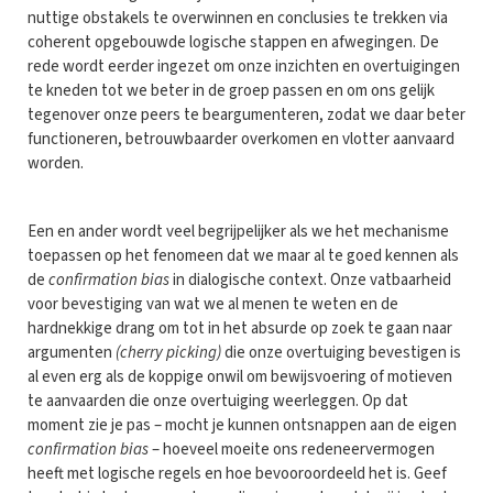
nuttige obstakels te overwinnen en conclusies te trekken via
coherent opgebouwde logische stappen en afwegingen. De
rede wordt eerder ingezet om onze inzichten en overtuigingen
te kneden tot we beter in de groep passen en om ons gelijk
tegenover onze peers te beargumenteren, zodat we daar beter
functioneren, betrouwbaarder overkomen en vlotter aanvaard
worden.
Een en ander wordt veel begrijpelijker als we het mechanisme
toepassen op het fenomeen dat we maar al te goed kennen als
de
confirmation bias
in dialogische context. Onze vatbaarheid
voor bevestiging van wat we al menen te weten en de
hardnekkige drang om tot in het absurde op zoek te gaan naar
argumenten
(cherry picking)
die onze overtuiging bevestigen is
al even erg als de koppige onwil om bewijsvoering of motieven
te aanvaarden die onze overtuiging weerleggen. Op dat
moment zie je pas – mocht je kunnen ontsnappen aan de eigen
confirmation bias
– hoeveel moeite ons redeneervermogen
heeft met logische regels en hoe bevooroordeeld het is. Geef