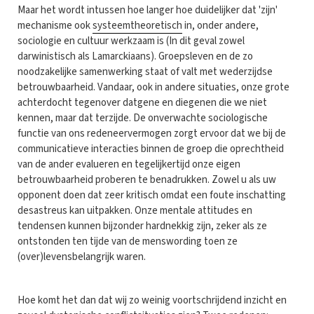
Maar het wordt intussen hoe langer hoe duidelijker dat 'zijn'
mechanisme ook
systeemtheoretisch
in, onder andere,
sociologie en cultuur werkzaam is (In dit geval zowel
darwinistisch als Lamarckiaans). Groepsleven en de zo
noodzakelijke samenwerking staat of valt met wederzijdse
betrouwbaarheid. Vandaar, ook in andere situaties, onze grote
achterdocht tegenover datgene en diegenen die we niet
kennen, maar dat terzijde. De onverwachte sociologische
functie van ons redeneervermogen zorgt ervoor dat we bij de
communicatieve interacties binnen de groep die oprechtheid
van de ander evalueren en tegelijkertijd onze eigen
betrouwbaarheid proberen te benadrukken. Zowel u als uw
opponent doen dat zeer kritisch omdat een foute inschatting
desastreus kan uitpakken. Onze mentale attitudes en
tendensen kunnen bijzonder hardnekkig zijn, zeker als ze
ontstonden ten tijde van de menswording toen ze
(over)levensbelangrijk waren.
Hoe komt het dan dat wij zo weinig voortschrijdend inzicht en