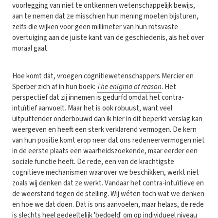
voorlegging van niet te ontkennen wetenschappelijk bewijs,
aan te nemen dat ze misschien hun mening moeten bijsturen,
zelfs die wijken voor geen millimeter van hun rotsvaste
overtuiging aan de juiste kant van de geschiedenis, als het over
moraal gaat.
Hoe komt dat, vroegen cognitiewetenschappers Mercier en
Sperber zich af in hun boek:
The enigma of reason
. Het
perspectief dat zij innemen is gedurfd omdat het contra-
intuïtief aanvoelt. Maar het is ook robuust, want veel
uitputtender onderbouwd dan ik hier in dit beperkt verslag kan
weergeven en heeft een sterk verklarend vermogen. De kern
van hun positie komt erop neer dat ons redeneervermogen niet
in de eerste plaats een waarheidszoekende, maar eerder een
sociale functie heeft. De rede, een van de krachtigste
cognitieve mechanismen waarover we beschikken, werkt niet
zoals wij denken dat ze werkt. Vandaar het contra-intuïtieve en
de weerstand tegen de stelling. Wij wéten toch wat we denken
en hoe we dat doen. Dat is ons aanvoelen, maar helaas, de rede
is slechts heel gedeeltelijk 'bedoeld' om op individueel niveau