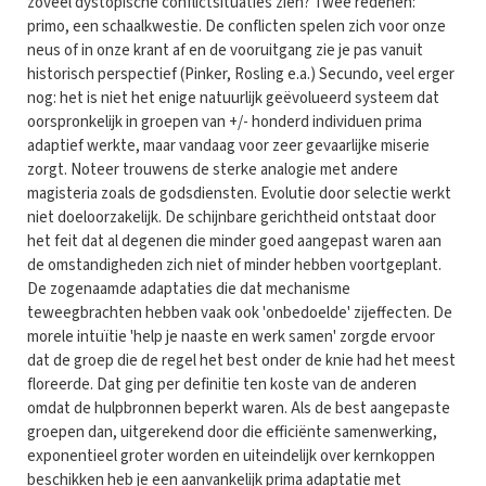
zoveel dystopische conflictsituaties zien? Twee redenen:
primo, een schaalkwestie. De conflicten spelen zich voor onze
neus of in onze krant af en de vooruitgang zie je pas vanuit
historisch perspectief (Pinker, Rosling e.a.) Secundo, veel erger
nog: het is niet het enige natuurlijk geëvolueerd systeem dat
oorspronkelijk in groepen van +/- honderd individuen prima
adaptief werkte, maar vandaag voor zeer gevaarlijke miserie
zorgt. Noteer trouwens de sterke analogie met andere
magisteria zoals de godsdiensten. Evolutie door selectie werkt
niet doeloorzakelijk. De schijnbare gerichtheid ontstaat door
het feit dat al degenen die minder goed aangepast waren aan
de omstandigheden zich niet of minder hebben voortgeplant.
De zogenaamde adaptaties die dat mechanisme
teweegbrachten hebben vaak ook 'onbedoelde' zijeffecten. De
morele intuïtie 'help je naaste en werk samen' zorgde ervoor
dat de groep die de regel het best onder de knie had het meest
floreerde. Dat ging per definitie ten koste van de anderen
omdat de hulpbronnen beperkt waren. Als de best aangepaste
groepen dan, uitgerekend door die efficiënte samenwerking,
exponentieel groter worden en uiteindelijk over kernkoppen
beschikken heb je een aanvankelijk prima adaptatie met