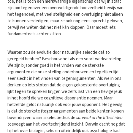
toe, het is toch een merkwaardige eigenschap dat wij in staat
zijn om tegenover een overweldigende hoeveelheid bewijs van
het tegendeel, met veel stelligheid een overtuiging niet alleen
te kunnen verdedigen, maar ze ook nog eens oprecht geloven,
terwijl we wéten dat het niet kán kloppen. Daar moest iets
fundamenteels achter zitten.
Waarom zou de evolutie door natuurlijke selectie dat zo
geregeld hebben? Beschouw het als een soort werkverdeling.
We zijn bijzonder goed in het vinden van de sterkste
argumenten die onze stelling onderbouwen en tegelijkertijd
zeer slecht in het vinden van tegenargumenten. Als we in ons
denken op iets stoten dat de eigen gekoesterde overtuiging
lijkt tegen te spreken krijgen we zelfs last van een hevige jeuk
in het hoofd die we cognitieve dissonantie noemen. Maar
hetzelfde geldt natuurlijk ook voor jouw opponent. Het gevolg
is dat de sterkste (tegen)argumenten aan beide kanten komen
bovendrijven waarna selectiedruk de
survival of the fittest idea
toevoegt aan het voortschrijdend inzicht. Darwin dacht nog dat
hij het over biologie, seks en uiteindelijk ook psychologie had.