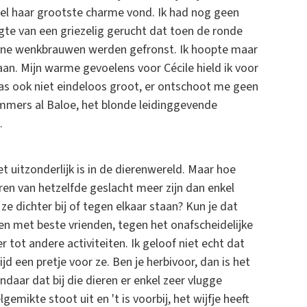
 wel haar grootste charme vond. Ik had nog geen
te van een griezelig gerucht dat toen de ronde
eine wenkbrauwen werden gefronst. Ik hoopte maar
n. Mijn warme gevoelens voor Cécile hield ik voor
 was ook niet eindeloos groot, er ontschoot me geen
 immers al Baloe, het blonde leidinggevende
…
 uitzonderlijk is in de dierenwereld. Maar hoe
ren van hetzelfde geslacht meer zijn dan enkel
 dichter bij of tegen elkaar staan? Kun je dat
 met beste vrienden, tegen het onafscheidelijke
 tot andere activiteiten. Ik geloof niet echt dat
ltijd een pretje voor ze. Ben je herbivoor, dan is het
ndaar dat bij die dieren er enkel zeer vlugge
emikte stoot uit en 't is voorbij, het wijfje heeft