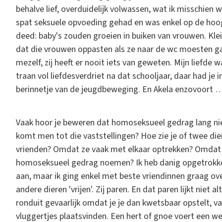
behalve lief, overduidelijk volwassen, wat ik misschien
spat seksuele opvoeding gehad en was enkel op de hoog
deed: baby's zouden groeien in buiken van vrouwen. Kl
dat die vrouwen oppasten als ze naar de wc moesten gaa
mezelf, zij heeft er nooit iets van geweten. Mijn liefde
traan vol liefdesverdriet na dat schooljaar, daar had je
berinnetje van de jeugdbeweging. En Akela enzovoort 
Vaak hoor je beweren dat homoseksueel gedrag lang niet
komt men tot die vaststellingen? Hoe zie je of twee die
vrienden? Omdat ze vaak met elkaar optrekken? Omdat ze
homoseksueel gedrag noemen? Ik heb danig opgetrokken
aan, maar ik ging enkel met beste vriendinnen graag over
andere dieren 'vrijen'. Zij paren. En dat paren lijkt niet a
ronduit gevaarlijk omdat je je dan kwetsbaar opstelt, va
vluggertjes plaatsvinden. Een hert of gnoe voert een welg