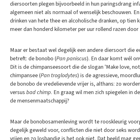
diersoorten plegen bijvoorbeeld in hun paringsdrang infa
algemeen niet als normaal of wenselijk beschouwen. En 
drinken van hete thee en alcoholische dranken, op tien k
meer dan honderd kilometer per uur rollend razen door d
Maar er bestaat wel degelijk een andere diersoort die ec
betreft: de bonobo (
Pan paniscus
). En daar komt wél on
Dit is de chimpanseesoort die de slogan 'Make love, not 
chimpansee (
Pan troglodytes
) is de agressieve, moordlu
de bonobo de vredelievende vrijer is, althans: zo worde
versus
bad chimp
. En graag wil men zich spiegelen in de
de mensenmaatschappij?
Maar de bonobosamenleving wordt te rooskleurig voorgest
degelijk geweld voor, conflicten die niet door seks word
vrijen en zo losbandig is het ook niet. Dat beeld mag ge