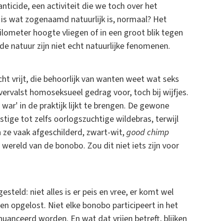
nticide, een activiteit die we toch over het
is wat zogenaamd natuurlijk is, normaal? Het
ilometer hoogte vliegen of in een groot blik tegen
e natuur zijn niet echt natuurlijke fenomenen.
ht vrijt, die behoorlijk van wanten weet wat seks
vervalst homoseksueel gedrag voor, toch bij wijfjes.
war' in de praktijk lijkt te brengen. De gewone
stige tot zelfs oorlogszuchtige wildebras, terwijl
n ze vaak afgeschilderd, zwart-wit,
good chimp
 wereld van de bonobo. Zou dit niet iets zijn voor
eld: niet alles is er peis en vree, er komt wel
en opgelost. Niet elke bonobo participeert in het
nuanceerd worden. En wat dat vrijen betreft, blijken