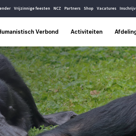
lender
Vrijzinnige feesten
NCZ
Partners
Shop
Vacatures
Inschrij
Humanistisch Verbond
Activiteiten
Afdelin