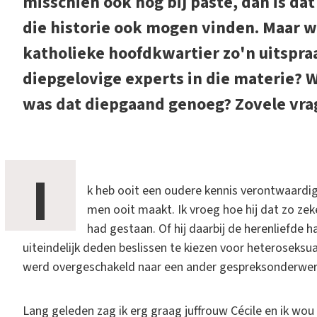
misschien ook nog bij paste, dan is d
die historie ook mogen vinden. Maar 
katholieke hoofdkwartier zo'n uitspra
diepgelovige experts in die materie? 
was dat diepgaand genoeg? Zovele vrag
I
k heb ooit een oudere kennis verontwaardigd
men ooit maakt. Ik vroeg hoe hij dat zo zeke
had gestaan. Of hij daarbij de herenliefde
uiteindelijk deden beslissen te kiezen voor heteroseksua
werd overgeschakeld naar een ander gespreksonderwer
Lang geleden zag ik erg graag juffrouw Cécile en ik wou b