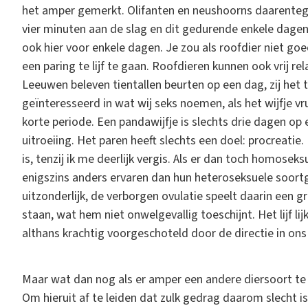
het amper gemerkt. Olifanten en neushoorns daarentegen
vier minuten aan de slag en dit gedurende enkele dagen,
ook hier voor enkele dagen. Je zou als roofdier niet goe
een paring te lijf te gaan. Roofdieren kunnen ook vrij re
Leeuwen beleven tientallen beurten op een dag, zij het t
geïnteresseerd in wat wij seks noemen, als het wijfje vr
korte periode. Een pandawijfje is slechts drie dagen op 
uitroeiing. Het paren heeft slechts een doel: procreatie.
is, tenzij ik me deerlijk vergis. Als er dan toch homose
enigszins anders ervaren dan hun heteroseksuele soortg
uitzonderlijk, de verborgen ovulatie speelt daarin een 
staan, wat hem niet onwelgevallig toeschijnt. Het lijf li
althans krachtig voorgeschoteld door de directie in on
Maar wat dan nog als er amper een andere diersoort te
Om hieruit af te leiden dat zulk gedrag daarom slecht i