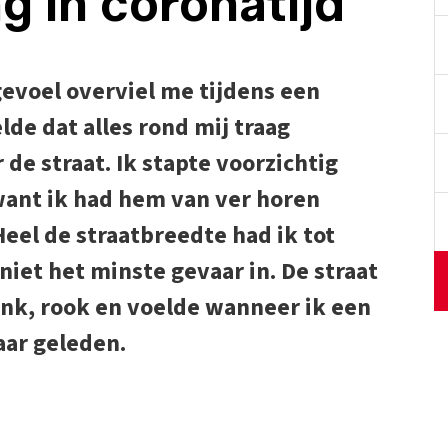
 in coronatijd
voel overviel me tijdens een
lde dat alles rond mij traag
e straat. Ik stapte voorzichtig
 want ik had hem van ver horen
Heel de straatbreedte had ik tot
iet het minste gevaar in. De straat
onk, rook en voelde wanneer ik een
aar geleden.