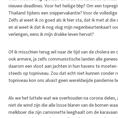
nieuwe deadlines. Voor het heilige bbp? Om een topregio
Thailand tijdens een snippervakantie? Voor de volledige
Zelfs al weet ik zo goed als ik hier sta, dat ik met al d
en al weet ik dat ik nog vlug mijn negenbeurtenkaart v
verlengen, eens ik mijn drukke leven hervat?
Of ik misschien terug wil naar de tijd van de cholera en d
ook armere, ja zelfs communistische landen alle gene
daarom een vloot aan jachten in hun havens te moeten
steeds op topniveau. Zou dat echt niet kunnen zonder
topniveau kon ons alvast geen wereldwijde pandemie be
Als we het luttele wat we overhouden na corona delen, z
niet de wind zijn die alle losse blaren van de bomen w
melkboer die zijn camionette leeghaalt om de karavaan 