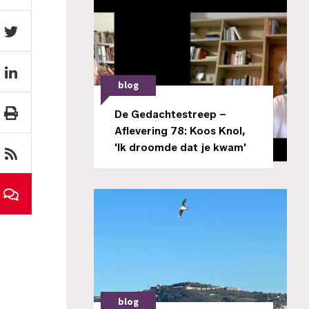
blog
De Gedachtestreep –
Aflevering 78: Koos Knol,
'Ik droomde dat je kwam'
blog