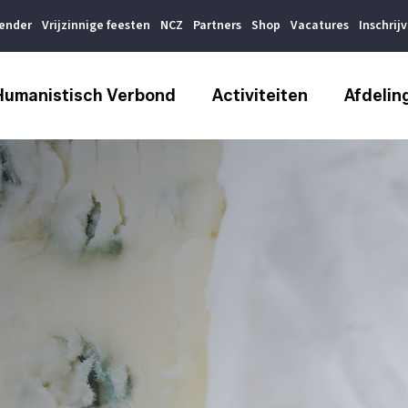
lender
Vrijzinnige feesten
NCZ
Partners
Shop
Vacatures
Inschrij
Humanistisch Verbond
Activiteiten
Afdelin