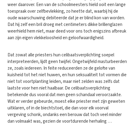
weer daarover. Een van de schoolmeesters hield ooit een lange
toespraak over zelfbevlekking, zo heette dat, waarbij hij de
oude waarschuwing debiteerde dat je er blind kon van worden.
Dat hij zelf een bril droeg met centimeters dikke brillenglazen
weerhield hem niet, maar deed voor ons toch enigszins afbreuk
aan zijn eigen vlekkeloosheid en geloofwaardigheid.
Dat zowat alle priesters hun celibaatsverplichting soepel
interpreteerden, lijdt geen twijfel. Ongetwijfeld masturbeerden
ze, zoals iedereen. In feite reduceerden ze de gelofte van
kuisheid tot het niet huwen, en hun seksualiteit tot vormen die
niet tot voortplanting leiden, maar niet zelden was zelfs dat
laatste voor hen niet haalbaar. De celibaatsverplichting
betekende dus vooral dat men geen schandaal veroorzaakte.
Wat er verder gebeurde, moest elke priester met zijn geweten
uitklaren, of in de biechtstoel, die dan voor elk voorval
vergeving schonk, ondanks een berouw dat toch veel minder
dan volmaakt was, gezien de voortdurende herhaling …