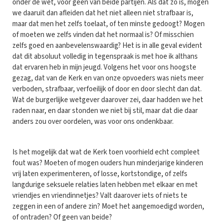
onder de wet, voor geen van beide partijen. Als dat zo is, mogen
we daaruit dan afleiden dat het niet alleen niet strafbaar is,
maar dat men het zelfs toelaat, of ten minste gedoogt? Mogen
of moeten we zelfs vinden dat het normaal is? Of misschien
zelfs goed en aanbevelenswaardig? Het is in alle geval evident
dat dit absoluut volledig in tegenspraak is met hoe ik althans
dat ervaren heb in mijn jeugd. Volgens het voor ons hoogste
gezag, dat van de Kerk en van onze opvoeders was niets meer
verboden, strafbaar, verfoeilijk of door en door slecht dan dat.
Wat de burgerlijke wetgever daarover zei, daar hadden we het
raden naar, en daar stonden we niet bij stil, maar dat die daar
anders zou over oordelen, was voor ons ondenkbaar.
Is het mogelijk dat wat de Kerk toen voorhield echt compleet
fout was? Moeten of mogen ouders hun minderjarige kinderen
vrij laten experimenteren, of losse, kortstondige, of zelfs
langdurige seksuele relaties laten hebben met elkaar en met
vriendjes en vriendinnetjes? Valt daarover iets of niets te
zeggen in een of andere zin? Moet het aangemoedigd worden,
of ontraden? Of geen van beide?