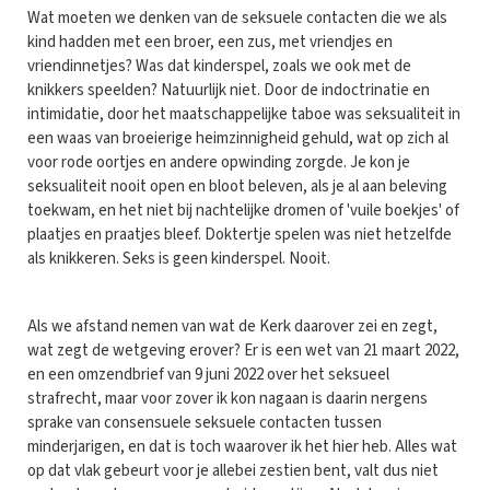
Wat moeten we denken van de seksuele contacten die we als
kind hadden met een broer, een zus, met vriendjes en
vriendinnetjes? Was dat kinderspel, zoals we ook met de
knikkers speelden? Natuurlijk niet. Door de indoctrinatie en
intimidatie, door het maatschappelijke taboe was seksualiteit in
een waas van broeierige heimzinnigheid gehuld, wat op zich al
voor rode oortjes en andere opwinding zorgde. Je kon je
seksualiteit nooit open en bloot beleven, als je al aan beleving
toekwam, en het niet bij nachtelijke dromen of 'vuile boekjes' of
plaatjes en praatjes bleef. Doktertje spelen was niet hetzelfde
als knikkeren. Seks is geen kinderspel. Nooit.
Als we afstand nemen van wat de Kerk daarover zei en zegt,
wat zegt de wetgeving erover? Er is een wet van 21 maart 2022,
en een omzendbrief van 9 juni 2022 over het seksueel
strafrecht, maar voor zover ik kon nagaan is daarin nergens
sprake van consensuele seksuele contacten tussen
minderjarigen, en dat is toch waarover ik het hier heb. Alles wat
op dat vlak gebeurt voor je allebei zestien bent, valt dus niet