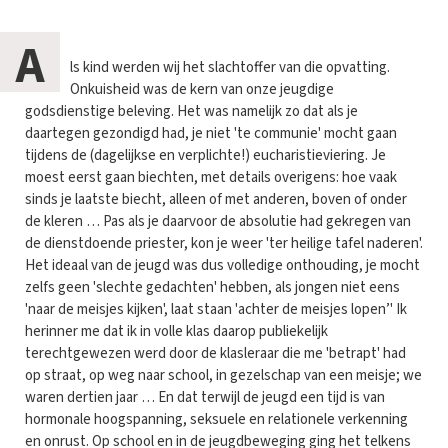
A
ls kind werden wij het slachtoffer van die opvatting.
Onkuisheid was de kern van onze jeugdige
godsdienstige beleving. Het was namelijk zo dat als je
daartegen gezondigd had, je niet 'te communie' mocht gaan
tijdens de (dagelijkse en verplichte!) eucharistieviering. Je
moest eerst gaan biechten, met details overigens: hoe vaak
sinds je laatste biecht, alleen of met anderen, boven of onder
de kleren … Pas als je daarvoor de absolutie had gekregen van
de dienstdoende priester, kon je weer 'ter heilige tafel naderen'.
Het ideaal van de jeugd was dus volledige onthouding, je mocht
zelfs geen 'slechte gedachten' hebben, als jongen niet eens
'naar de meisjes kijken', laat staan 'achter de meisjes lopen’' Ik
herinner me dat ik in volle klas daarop publiekelijk
terechtgewezen werd door de klasleraar die me 'betrapt' had
op straat, op weg naar school, in gezelschap van een meisje; we
waren dertien jaar … En dat terwijl de jeugd een tijd is van
hormonale hoogspanning, seksuele en relationele verkenning
en onrust. Op school en in de jeugdbeweging ging het telkens