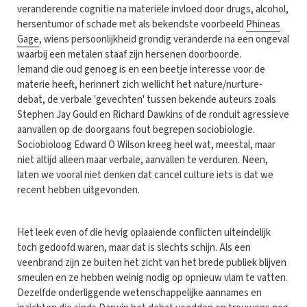
veranderende cognitie na materiële invloed door drugs, alcohol,
hersentumor of schade met als bekendste voorbeeld
Phineas
Gage
, wiens persoonlijkheid grondig veranderde na een ongeval
waarbij een metalen staaf zijn hersenen doorboorde.
Iemand die oud genoeg is en een beetje interesse voor de
materie heeft, herinnert zich wellicht het nature/nurture-
debat, de verbale 'gevechten' tussen bekende auteurs zoals
Stephen Jay Gould en Richard Dawkins of de ronduit agressieve
aanvallen op de doorgaans fout begrepen sociobiologie.
Sociobioloog Edward O Wilson kreeg heel wat, meestal, maar
niet altijd alleen maar verbale, aanvallen te verduren. Neen,
laten we vooral niet denken dat cancel culture iets is dat we
recent hebben uitgevonden.
Het leek even of die hevig oplaaiende conflicten uiteindelijk
toch gedoofd waren, maar dat is slechts schijn. Als een
veenbrand zijn ze buiten het zicht van het brede publiek blijven
smeulen en ze hebben weinig nodig op opnieuw vlam te vatten.
Dezelfde onderliggende wetenschappelijke aannames en