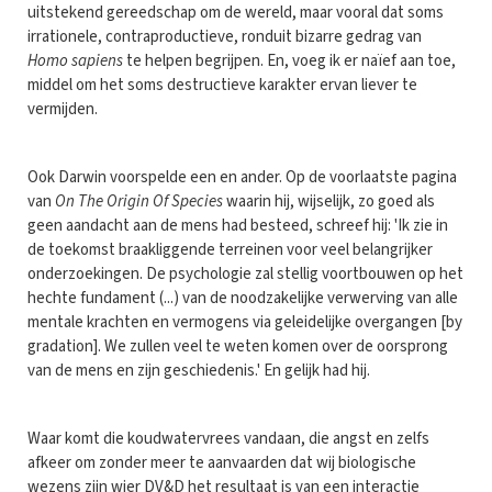
uitstekend gereedschap om de wereld, maar vooral dat soms
irrationele, contraproductieve, ronduit bizarre gedrag van
Homo sapiens
te helpen begrijpen. En, voeg ik er naïef aan toe,
middel om het soms destructieve karakter ervan liever te
vermijden.
Ook Darwin voorspelde een en ander. Op de voorlaatste pagina
van
On The Origin Of Species
waarin hij, wijselijk, zo goed als
geen aandacht aan de mens had besteed, schreef hij: 'Ik zie in
de toekomst braakliggende terreinen voor veel belangrijker
onderzoekingen. De psychologie zal stellig voortbouwen op het
hechte fundament (...) van de noodzakelijke verwerving van alle
mentale krachten en vermogens via geleidelijke overgangen [by
gradation]. We zullen veel te weten komen over de oorsprong
van de mens en zijn geschiedenis.' En gelijk had hij.
Waar komt die koudwatervrees vandaan, die angst en zelfs
afkeer om zonder meer te aanvaarden dat wij biologische
wezens zijn wier DV&D het resultaat is van een interactie