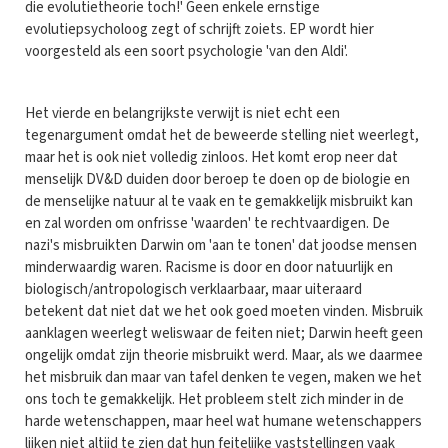
die evolutietheorie toch!' Geen enkele ernstige
evolutiepsycholoog zegt of schrijft zoiets. EP wordt hier
voorgesteld als een soort psychologie 'van den Aldi'.
Het vierde en belangrijkste verwijt is niet echt een
tegenargument omdat het de beweerde stelling niet weerlegt,
maar het is ook niet volledig zinloos. Het komt erop neer dat
menselijk DV&D duiden door beroep te doen op de biologie en
de menselijke natuur al te vaak en te gemakkelijk misbruikt kan
en zal worden om onfrisse 'waarden' te rechtvaardigen. De
nazi's misbruikten Darwin om 'aan te tonen' dat joodse mensen
minderwaardig waren. Racisme is door en door natuurlijk en
biologisch/antropologisch verklaarbaar, maar uiteraard
betekent dat niet dat we het ook goed moeten vinden. Misbruik
aanklagen weerlegt weliswaar de feiten niet; Darwin heeft geen
ongelijk omdat zijn theorie misbruikt werd. Maar, als we daarmee
het misbruik dan maar van tafel denken te vegen, maken we het
ons toch te gemakkelijk. Het probleem stelt zich minder in de
harde wetenschappen, maar heel wat humane wetenschappers
lijken niet altijd te zien dat hun feitelijke vaststellingen vaak