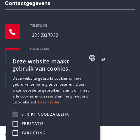
Contactgegevens
TELEFOON
+32 3 233 70 32
E-MAILADRES
secretariaat@humanistischverbond.be
Deze website maakt
gebruik van cookies.
BEZOEKADRES
ENGLISH
Deze website gebruikt cookies om uw
Pottenbrug 4
gebruikerservaring te verbeteren. Door
DUTCH
Antwerpen, 2000
onze website te gebruiken, stemt u in met
alle cookies in overeenstemming met ons
Cookiebeleid.
Lees verder
STRIKT NOODZAKELIJK
PRESTATIE
TARGETING
© Humanistisch Verbond 2026