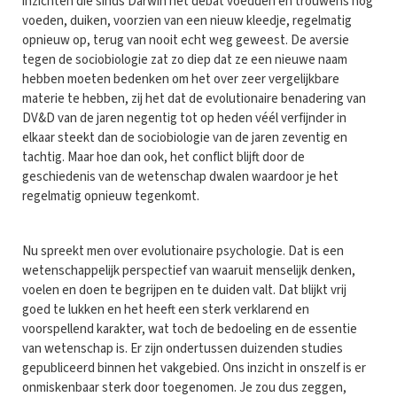
inzichten die sinds Darwin het debat voedden en trouwens nog
voeden, duiken, voorzien van een nieuw kleedje, regelmatig
opnieuw op, terug van nooit echt weg geweest. De aversie
tegen de sociobiologie zat zo diep dat ze een nieuwe naam
hebben moeten bedenken om het over zeer vergelijkbare
materie te hebben, zij het dat de evolutionaire benadering van
DV&D van de jaren negentig tot op heden véél verfijnder in
elkaar steekt dan de sociobiologie van de jaren zeventig en
tachtig. Maar hoe dan ook, het conflict blijft door de
geschiedenis van de wetenschap dwalen waardoor je het
regelmatig opnieuw tegenkomt.
Nu spreekt men over evolutionaire psychologie. Dat is een
wetenschappelijk perspectief van waaruit menselijk denken,
voelen en doen te begrijpen en te duiden valt. Dat blijkt vrij
goed te lukken en het heeft een sterk verklarend en
voorspellend karakter, wat toch de bedoeling en de essentie
van wetenschap is. Er zijn ondertussen duizenden studies
gepubliceerd binnen het vakgebied. Ons inzicht in onszelf is er
onmiskenbaar sterk door toegenomen. Je zou dus zeggen,