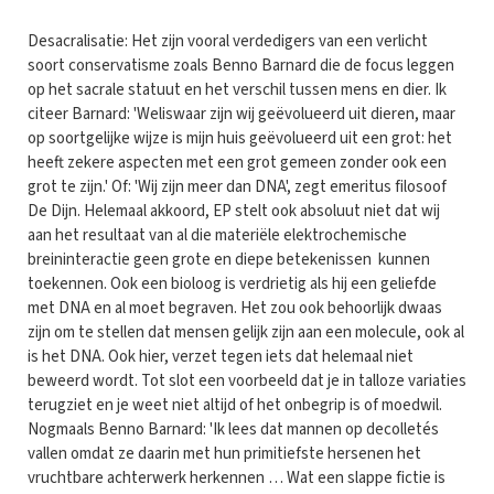
Desacralisatie: Het zijn vooral verdedigers van een verlicht
soort conservatisme zoals Benno Barnard die de focus leggen
op het sacrale statuut en het verschil tussen mens en dier. Ik
citeer Barnard: 'Weliswaar zijn wij geëvolueerd uit dieren, maar
op soortgelijke wijze is mijn huis geëvolueerd uit een grot: het
heeft zekere aspecten met een grot gemeen zonder ook een
grot te zijn.' Of: 'Wij zijn meer dan DNA', zegt emeritus filosoof
De Dijn. Helemaal akkoord, EP stelt ook absoluut niet dat wij
aan het resultaat van al die materiële elektrochemische
breininteractie geen grote en diepe betekenissen kunnen
toekennen. Ook een bioloog is verdrietig als hij een geliefde
met DNA en al moet begraven. Het zou ook behoorlijk dwaas
zijn om te stellen dat mensen gelijk zijn aan een molecule, ook al
is het DNA. Ook hier, verzet tegen iets dat helemaal niet
beweerd wordt. Tot slot een voorbeeld dat je in talloze variaties
terugziet en je weet niet altijd of het onbegrip is of moedwil.
Nogmaals Benno Barnard: 'Ik lees dat mannen op decolletés
vallen omdat ze daarin met hun primitiefste hersenen het
vruchtbare achterwerk herkennen … Wat een slappe fictie is