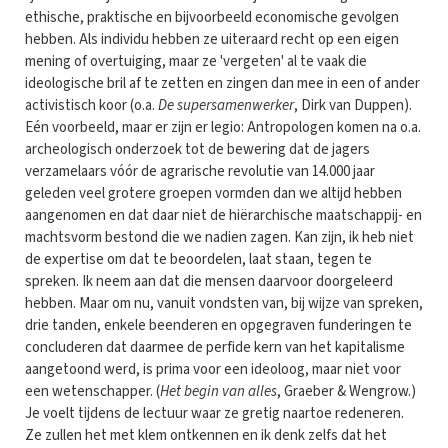
ethische, praktische en bijvoorbeeld economische gevolgen
hebben. Als individu hebben ze uiteraard recht op een eigen
mening of overtuiging, maar ze 'vergeten' al te vaak die
ideologische bril af te zetten en zingen dan mee in een of ander
activistisch koor (o.a.
De supersamenwerker
, Dirk van Duppen).
Eén voorbeeld, maar er zijn er legio: Antropologen komen na o.a.
archeologisch onderzoek tot de bewering dat de jagers
verzamelaars vóór de agrarische revolutie van 14.000 jaar
geleden veel grotere groepen vormden dan we altijd hebben
aangenomen en dat daar niet de hiërarchische maatschappij- en
machtsvorm bestond die we nadien zagen. Kan zijn, ik heb niet
de expertise om dat te beoordelen, laat staan, tegen te
spreken. Ik neem aan dat die mensen daarvoor doorgeleerd
hebben. Maar om nu, vanuit vondsten van, bij wijze van spreken,
drie tanden, enkele beenderen en opgegraven funderingen te
concluderen dat daarmee de perfide kern van het kapitalisme
aangetoond werd, is prima voor een ideoloog, maar niet voor
een wetenschapper. (
Het begin van alles
, Graeber & Wengrow.)
Je voelt tijdens de lectuur waar ze gretig naartoe redeneren.
Ze zullen het met klem ontkennen en ik denk zelfs dat het