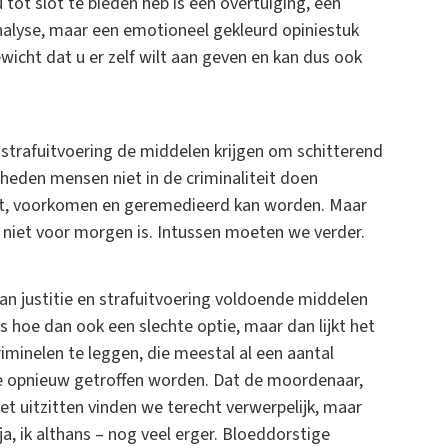
 tot slot te bieden heb is een overtuiging, een
alyse, maar een emotioneel gekleurd opiniestuk
icht dat u er zelf wilt aan geven en kan dus ook
en strafuitvoering de middelen krijgen om schitterend
heden mensen niet in de criminaliteit doen
urt, voorkomen en geremedieerd kan worden. Maar
g niet voor morgen is. Intussen moeten we verder.
aan justitie en strafuitvoering voldoende middelen
s hoe dan ook een slechte optie, maar dan lijkt het
iminelen te leggen, die meestal al een aantal
die opnieuw getroffen worden. Dat de moordenaar,
t uitzitten vinden we terecht verwerpelijk, maar
a, ik althans – nog veel erger. Bloeddorstige