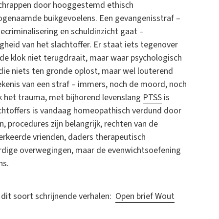
egschrappen door hooggestemd ethisch
zogenaamde buikgevoelens. Een gevangenisstraf –
decriminalisering en schuldinzicht gaat –
eid van het slachtoffer. Er staat iets tegenover
t de klok niet terugdraait, maar waar psychologisch
ie niets ten gronde oplost, maar wel louterend
tekenis van een straf – immers, noch de moord, noch
 het trauma, met bijhorend levenslang
PTSS
is
lachtoffers is vandaag homeopathisch verdund door
 procedures zijn belangrijk, rechten van de
erkeerde vrienden, daders therapeutisch
ardige overwegingen, maar de evenwichtsoefening
ns.
je dit soort schrijnende verhalen:
Open brief Wout