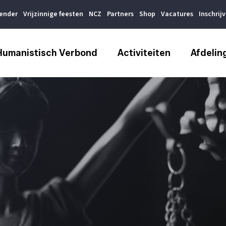
lender
Vrijzinnige feesten
NCZ
Partners
Shop
Vacatures
Inschrij
Humanistisch Verbond
Activiteiten
Afdelin