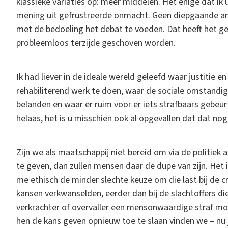
klassieke variaties op: meer middelen. Het enige dat ik u
mening uit gefrustreerde onmacht. Geen diepgaande an
met de bedoeling het debat te voeden. Dat heeft het gew
probleemloos terzijde geschoven worden.
Ik had liever in de ideale wereld geleefd waar justitie 
rehabiliterend werk te doen, waar de sociale omstandig
belanden en waar er ruim voor er iets strafbaars gebe
helaas, het is u misschien ook al opgevallen dat dat no
Zijn we als maatschappij niet bereid om via de politiek 
te geven, dan zullen mensen daar de dupe van zijn. Het i
me ethisch de minder slechte keuze om die last bij de cr
kansen verkwanselden, eerder dan bij de slachtoffers 
verkrachter of overvaller een mensonwaardige straf moe
hen de kans geven opnieuw toe te slaan vinden we – nu j