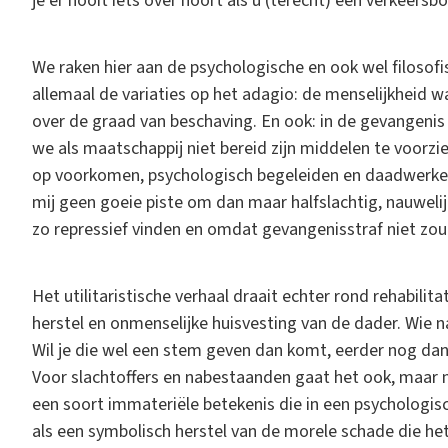
je er nooit iets over hoort als u (terecht) een verkeers
We raken hier aan de psychologische en ook wel filosof
allemaal de variaties op het adagio: de menselijkheid
over de graad van beschaving. En ook: in de gevangenis
we als maatschappij niet bereid zijn middelen te voorz
op voorkomen, psychologisch begeleiden en daadwerkelij
mij geen goeie piste om dan maar halfslachtig, nauweli
zo repressief vinden en omdat gevangenisstraf niet zou
Het utilitaristische verhaal draait echter rond rehabilita
herstel en onmenselijke huisvesting van de dader. Wie na
Wil je die wel een stem geven dan komt, eerder nog dan 
Voor slachtoffers en nabestaanden gaat het ook, maar n
een soort immateriële betekenis die in een psychologi
als een symbolisch herstel van de morele schade die he