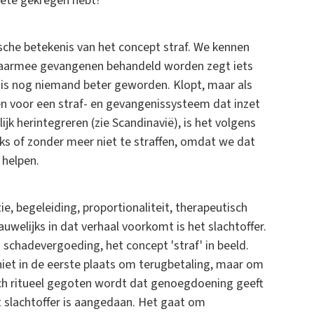
boete gekregen hebt?
ische betekenis van het concept straf. We kennen
 waarmee gevangenen behandeld worden zegt iets
 is nog niemand beter geworden. Klopt, maar als
ien voor een straf- en gevangenissysteem dat inzet
k herintegreren (zie Scandinavië), is het volgens
jks of zonder meer niet te straffen, omdat we dat
 helpen.
tie, begeleiding, proportionaliteit, therapeutisch
uwelijks in dat verhaal voorkomt is het slachtoffer.
schadevergoeding, het concept 'straf' in beeld.
iet in de eerste plaats om terugbetaling, maar om
sch ritueel gegoten wordt dat genoegdoening geeft
t slachtoffer is aangedaan. Het gaat om