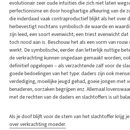
evolutionair zeer oude intuïties die zich niet laten w
perfectionisme en door hooghartige afkeuring van de 
die inderdaad vaak contraproductief blijkt als het over 
herbevestigt nochtans symbolisch de waarde en waardigh
zijn leed, een soort evenwicht; een triest evenwicht da
toch nood aan is. Beschouw het als een vorm van rouw d
werkt. De symbolische, eerder dan letterlijk nuttige be
de verkrachting kunnen ongedaan gemaakt worden; ook
definitief opgelopen – als verzachtende zalf voor de s
goede bedoelingen van het type: daders zijn ook mensen,
verdediging, moeilijke jeugd gehad, goeie jongen met v
benaderen, oorzaken begrijpen enz. Allemaal lovenswa
met de rechten van de daders en slachtoffers is uit bala
Als je doof blijft voor de stem van het slachtoffer krijg 
over verkrachting moeder.