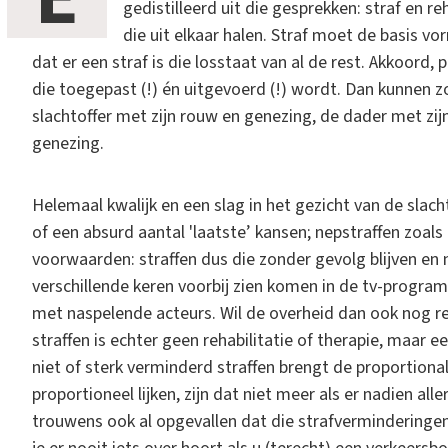
gedistilleerd uit die gesprekken: straf en re
die uit elkaar halen. Straf moet de basis v
dat er een straf is die losstaat van al de rest. Akkoord,
die toegepast (!) én uitgevoerd (!) wordt. Dan kunnen z
slachtoffer met zijn rouw en genezing, de dader met zijn
genezing.
Helemaal kwalijk en een slag in het gezicht van de slach
of een absurd aantal 'laatste’ kansen; nepstraffen zoal
voorwaarden: straffen dus die zonder gevolg blijven en n
verschillende keren voorbij zien komen in de tv-progra
met naspelende acteurs. Wil de overheid dan ook nog reh
straffen is echter geen rehabilitatie of therapie, maar 
niet of sterk verminderd straffen brengt de proportionali
proportioneel lijken, zijn dat niet meer als er nadien al
trouwens ook al opgevallen dat die strafverminderingen 