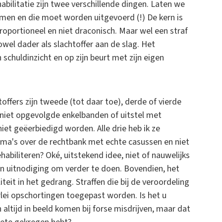
habilitatie zijn twee verschillende dingen. Laten we
ormen en die moet worden uitgevoerd (!) De kern is
 proportioneel en niet draconisch. Maar wel een straf
owel dader als slachtoffer aan de slag. Het
 schuldinzicht en op zijn beurt met zijn eigen
toffers zijn tweede (tot daar toe), derde of vierde
s niet opgevolgde enkelbanden of uitstel met
iet geëerbiedigd worden. Alle drie heb ik ze
mma's over de rechtbank met echte casussen en niet
abiliteren? Oké, uitstekend idee, niet of nauwelijks
een uitnodiging om verder te doen. Bovendien, het
teit in het gedrang. Straffen die bij de veroordeling
lerlei opschortingen toegepast worden. Is het u
altijd in beeld komen bij forse misdrijven, maar dat