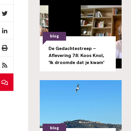
blog
De Gedachtestreep –
Aflevering 78: Koos Knol,
'Ik droomde dat je kwam'
blog