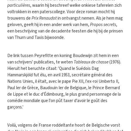
particulières
, waarin hij beschreef welke onkiese taferelen zich
voltrokken in een paterscollege. Voor deze roman mocht hij
trouwens de
Prix Renaudot
in ontvangst nemen. Als je hem mag
geloven, geeft hij in een ander werk van hem,
Propos secrets
,
een beschrijving van de decadente feesten die hij bij de prinsen
van Thurn und Taxis bijwoonde.
De link tussen Peyrefitte en koning Boudewijn zit hem in een
van schrijvers' publicaties, te weten
Tableaux de chasse
(1976).
Hieruit het beruchte citaat: 'Quand le Suédois Dag
Hammarskjöld fut élu, en avril 1953, secrétaire général des
Nations Unies, il était, avec le pape Pie XII, l'ex-roi Umberto II,
Paul Ier de Grèce, Baudouin Ier de Belgique, le Prince Bernard
de Lippe et le duc d'Édimbourg, le plus grand personnage de la
comédie mondiale que l'on pût taxer d'avoir le goût des
garçons.'
Voilà, volgens de Franse roddeltante hoort de Belgische vorst