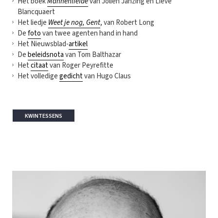
Het boek
Mannenliefde
van Jolien Janzing en Lieve
Blancquaert
Het liedje
Weet je nog, Gent
, van Robert Long
De
foto
van twee agenten hand in hand
Het Nieuwsblad-
artikel
De
beleidsnota
van Tom Balthazar
Het
citaat
van Roger Peyrefitte
Het volledige
gedicht
van Hugo Claus
KWINTESSENS