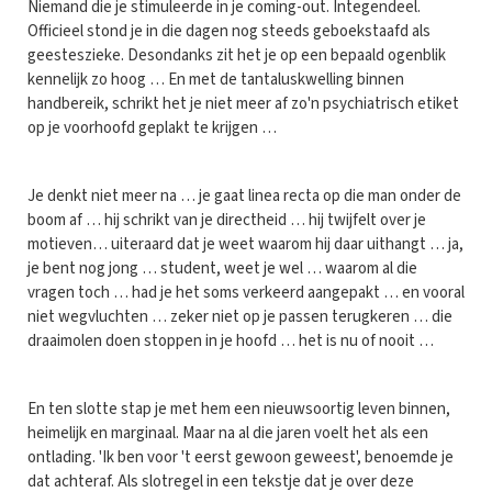
Niemand die je stimuleerde in je coming-out. Integendeel.
Officieel stond je in die dagen nog steeds geboekstaafd als
geesteszieke. Desondanks zit het je op een bepaald ogenblik
kennelijk zo hoog … En met de tantaluskwelling binnen
handbereik, schrikt het je niet meer af zo'n psychiatrisch etiket
op je voorhoofd geplakt te krijgen …
Je denkt niet meer na … je gaat linea recta op die man onder de
boom af … hij schrikt van je directheid … hij twijfelt over je
motieven… uiteraard dat je weet waarom hij daar uithangt … ja,
je bent nog jong … student, weet je wel … waarom al die
vragen toch … had je het soms verkeerd aangepakt … en vooral
niet wegvluchten … zeker niet op je passen terugkeren … die
draaimolen doen stoppen in je hoofd … het is nu of nooit …
En ten slotte stap je met hem een nieuwsoortig leven binnen,
heimelijk en marginaal. Maar na al die jaren voelt het als een
ontlading. 'Ik ben voor 't eerst gewoon geweest', benoemde je
dat achteraf. Als slotregel in een tekstje dat je over deze