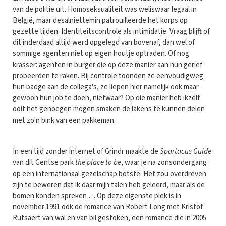
van de politie uit. Homoseksualiteit was weliswaar legaal in
België, maar desalniettemin patrouilleerde het korps op
gezette tijden. Identiteitscontrole als intimidatie. Vraag blijft of
dit inderdaad altijd werd opgelegd van bovenaf, dan wel of
sommige agenten niet op eigen houtje optraden. Of nog
krasser: agenten in burger die op deze manier aan hun gerief
probeerden te raken. Bij controle toonden ze eenvoudigweg
hun badge aan de collega's, ze liepen hier namelijk ook maar
gewoon hun job te doen, nietwaar? Op die manier heb ikzelf
ooit het genoegen mogen smaken de lakens te kunnen delen
met zo'n bink van een pakkeman.
In een tijd zonder internet of Grindr maakte de
Spartacus Guide
van dit Gentse park
the place to be
, waar je na zonsondergang
op een internationaal gezelschap botste. Het zou overdreven
zijn te beweren dat ik daar mijn talen heb geleerd, maar als de
bomen konden spreken … Op deze eigenste plek is in
november 1991 ook de romance van Robert Long met Kristof
Rutsaert van wal en van bil gestoken, een romance die in 2005