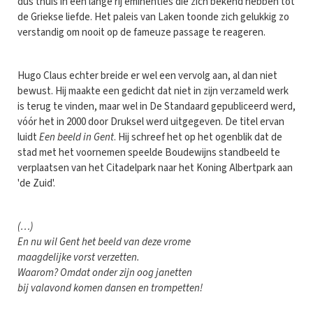
dus thuis in een lange rij eminenties die zich bekend hebben tot
de Griekse liefde. Het paleis van Laken toonde zich gelukkig zo
verstandig om nooit op de fameuze passage te reageren.
Hugo Claus echter breide er wel een vervolg aan, al dan niet
bewust. Hij maakte een gedicht dat niet in zijn verzameld werk
is terug te vinden, maar wel in De Standaard gepubliceerd werd,
vóór het in 2000 door Druksel werd uitgegeven. De titel ervan
luidt
Een beeld in Gent
. Hij schreef het op het ogenblik dat de
stad met het voornemen speelde Boudewijns standbeeld te
verplaatsen van het Citadelpark naar het Koning Albertpark aan
'de Zuid'.
(…)
En nu wil Gent het beeld van deze vrome
maagdelijke vorst verzetten.
Waarom? Omdat onder zijn oog janetten
bij valavond komen dansen en trompetten!