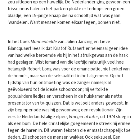
zou uitlopen op een huwelijk. De Nederlander ging gewoon een
frisse neus halen in het park en plukte er terloops een groen
blaadje, een 19-jarige knaap die na schooltijd wat was gaan
'wandelen'. Want mensen komen elkaar tegen, bomen niet.
In het boek
Mannenliefde
van Jolien Janzing en Lieve
Blancquaert lees ik dat Kristof Rutsaert er helemaal geen idee
van had welke beroemde vis hij in het struikgewas aan de haak
had geslagen. Wist iemand van die leeftijd natuurlijk veel hoe
belangrijk Robert Long was voor de emancipatie, niet enkel van
de homo's, maar van de seksualiteit in het algemeen. Op het
tijdstip van hun ontmoeting was de zanger namelijk al
geëvolueerd tot de ideale schoonzoon; hij vertolkte
populairdere liedjes en verscheen in de huiskamer als nette
presentator van tv-quizzen. Dat is wel ooit anders geweest. In
zijn beginperiode was hij gewoonweg een revolutionair. Zijn
eerste Nederlandstalige elpee,
Vroeger of later
, uit 1974 sloeg in
als een bom. De hele christelijke goegemeente streek hij ermee
tegen de haren in. Dit waren teksten die er maatschappelijk toe
deden. Zij schopten de mensen wakker. Ook seksueel. Een