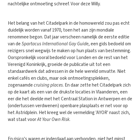
nachtelijke ontmoeting schreef. Voor deze Willy.
Het belang van het Citadelpark in de homowereld zou pas echt
duidelijk worden vanaf 1970, toen het aan zijn mondiale
renommee begon. Dat jaar verscheen namelijk de eerste editie
van de
Spartacus International Gay Guide
, een gids bedoeld om
reizigers snel wegwijs te maken op hun plaats van bestemming.
Oorspronkelijk vooral bedoeld voor Londen en de rest van het
Verenigd Koninkrijk, groeide de publicatie uit tot een
standaardwerk dat adressen in de hele wereld omvatte. Niet
enkel cafés en clubs, maar ook ontmoetingsplekken,
zogenaamde
cruising places
. En daar zette het Citadelpark zich
op de kaart als een van de drukste locaties in Vlaanderen, een
eer die het deelde met het Centraal Station in Antwerpen en de
(ondertussen verdwenen) openbare plasplaats er net voor op
het Astridplein. Het kreeg wel de vermelding 'AYOR' naast zich,
wat staat voor
At Your Own Risk
.
En risico's waren er inderdaad aan verbonden, niet het minst