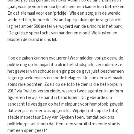
onnodig te zeggen dat het over Adoma op de Sint-Denijslaan
gaat, waar je voor een uurtje of meer een kamer kon betrekken.
En dat allemaal voor een 'prickje'! Wie een stapje in de wereld
wilde zetten, kende de afstand op zijn duimpje: in vogelvlucht
lag het amper 500 meter verwijderd van de urinoirs in het park.
'De gulzige speurtocht van handen en mond. We kusten en
blusten de brand in ons lijf.'
Hoe de zaken kunnen evolueren! Waar midden vorige eeuw de
politie nog op homojacht trok in het stadspark, veranderde ze
het geweer van schouder en ging ze de gays juist beschermen
tegen geweldenaars en snode belagers. De arm der wet maakt
soms rare bochten. Zoals op de foto te zien is die het korps in
2017 via Twitter verspreidde, waarop twee agenten in uniform
figureren terwijl ze hand in hand lopen. Dit gebeurde om
aandacht te vestigen op het meldpunt voor homofoob geweld
dat vier jaar eerder was opgericht. 'Wij zijn trots op die foto',
stelde inspecteur Davy Van Slycken toen, 'omdat ook ons
politiekorps wil tonen dat Gent een vooruitstrevende stad is
met een open geest.'