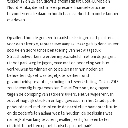
tussen 17 en 26 jaar, dikwijls afkomstig uit Oost-Europa en
Noord-Afrika, die zich in een precaire financiële situatie
bevonden en die daarom hun lichaam verkochten om te kunnen
overleven.
Opvallend hoe de gemeenteraadsbeslissingen niet pleitten
voor een strenge, repressieve aanpak, maar getuigden van een
sociale en doordachte benadering van het vraagstuk.
Straathoekwerkers werden ingeschakeld, niet om de jongens
uit het park weg te jagen, maar met de bedoeling van hun
vertrouwen te winnen en te peilen naar hun noden en
behoeften. Opzet was tegelijk te werken rond
gezondheidspreventie, scholing en tewerkstelling. Ook in 2013
zou toenmalig burgemeester, Daniël Termont, nog ingaan
tegen de oprisping van fatsoenrakkers. Het verwijderen van
zoveel mogelijk struiken en lage gewassen in het Citadelpark
gebeurde niet met de intentie de nachtelijke homoprostitutie
en de zedenfeiten aldaar weg te houden; de beslissing was
namelijk al van lang tevoren gevallen, zei hij 'om een beter
uitzicht te hebben op het landschap in het park'.