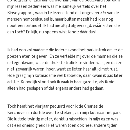
op hetgeen er zich aan de overkant van de boulevard voltrok. In
mijn lessen zedenleer was me namelijk verteld over het
Kinseyrapport, waarin te lezen stond dat ongeveer 5% van de
mensen homoseksueel is, maar buiten mezelf had ik er nog
nooit een ontmoet. Ik had me altijd afgevraagd: wáár zitten die
dan toch? En kijk, nu opeens wist ik het: dáár dus!
Ik had een kotmadame die iedere avond het park introk om er de
poezen eten te geven. En ze vertelde mij over de mannen die ze
er tegenkwam, waar de drukste trafiek te vinden was, en dat ze
niet gevaarlijk waren, hoor, want ze lieten haar altijd met rust.
Hoe graag mijn kotmadame wel babbelde, daar kwam ik pas later
achter. Kennelijk stond ook ik vaak in haar gazette, als ik niet
alleen had geslapen of dat ergens anders had gedaan.
Toch heeft het vier jaar geduurd voor ik de Charles de
Kerchovelaan durfde over te steken, van mijn kot naar het park.
Die luttele twintig meter, denkt u misschien. In mijn ogen was
dat een oneindigheid! Het waren toen ook heel andere tijden.