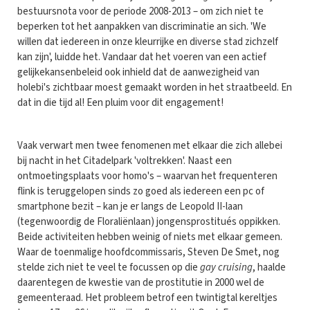
bestuursnota voor de periode 2008-2013 – om zich niet te
beperken tot het aanpakken van discriminatie an sich. 'We
willen dat iedereen in onze kleurrijke en diverse stad zichzelf
kan zijn', luidde het. Vandaar dat het voeren van een actief
gelijkekansenbeleid ook inhield dat de aanwezigheid van
holebi's zichtbaar moest gemaakt worden in het straatbeeld. En
dat in die tijd al! Een pluim voor dit engagement!
Vaak verwart men twee fenomenen met elkaar die zich allebei
bij nacht in het Citadelpark 'voltrekken'. Naast een
ontmoetingsplaats voor homo's – waarvan het frequenteren
flink is teruggelopen sinds zo goed als iedereen een pc of
smartphone bezit – kan je er langs de Leopold II-laan
(tegenwoordig de Floraliënlaan) jongensprostitués oppikken.
Beide activiteiten hebben weinig of niets met elkaar gemeen.
Waar de toenmalige hoofdcommissaris, Steven De Smet, nog
stelde zich niet te veel te focussen op die
gay cruising
, haalde
daarentegen de kwestie van de prostitutie in 2000 wel de
gemeenteraad. Het probleem betrof een twintigtal kereltjes