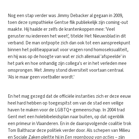
Nog een stap verder was Jimmy Debacker al gegaan in 2009,
toen deze sympathieke Gentse flik publiekelijk zijn coming-out
maakte. Hij haalde er zelfs de krantenkoppen mee: 'Veel
geruster nu iedereen het weet', titelde Het Nieuwsblad in dit
verband. De man ontpopte zich dan ook tot een aanspreekpunt
binnen het politieapparaat voor vragen rond homoseksualiteit,
en hij was op de hoogte van wat er zich allemaal 'afspeelde' in
het park en hoe onhandig zijn collega's er in het verleden mee
omsprongen. Met Jimmy stond diversiteit voortaan centraal.
'Als ie maar geen voetballer wordt.'
En het mag gezegd dat de officiële instanties zich er deze eeuw
heel hard hebben op toegespitst om van de stad een veilige
haven te maken voor de LGBTQ+-gemeenschap. In 2004 trad
Gent met een holebibeleidsplan naar buiten, op dat ogenblik
een primeur in Vlaanderen. En in de daaropvolgende coalitie trok
Tom Balthazar deze politiek verder door. Als schepen van Milieu
en Sociale Zaken pleitte hij in
Een regenboog van acties
– zijn