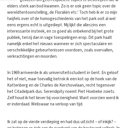
elders sterk aan bod kwamen. Zo is er ook geen topic over de
wereldtentoonstelling, de Floraliën etc.' Toch heb ik er zo mijn
twijfels over of de homogeschiedenis van het park ooit al wel
eens ergens echt is uitgediept. Mij lijkt die alleszins een
interessante insteek, en zo goed als onbekend bij het grote
publiek, tenzij dan in vage toespelingen erop. Dit park haalt
namelijk enkel het nieuws wanneer er zich spectaculaire en
verschrikkelijke gebeurtenissen voordoen, zoals overvallen,
verkrachtingen en moorden.
In 1969 arriveerde ik als universiteitsstudent in Gent. En geloof
het of niet, maar toevallig betrok ik een kot op de hoek van de
Kattenberg en de Charles de Kerchovelaan, recht tegenover
het Citadelpark dus. Serendipity noemt Piet Hoebeke zoiets.
Zelf houd ik het liever bij voorzienigheid. Want voorzien werd ik
er inderdaad. Weliswaar na verloop van tijd.
Ik zat op de vierde verdieping en had dus uitzicht – of inkijk? –