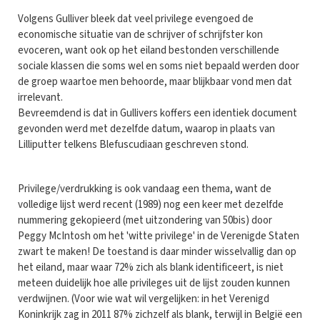
Volgens Gulliver bleek dat veel privilege evengoed de
economische situatie van de schrijver of schrijfster kon
evoceren, want ook op het eiland bestonden verschillende
sociale klassen die soms wel en soms niet bepaald werden door
de groep waartoe men behoorde, maar blijkbaar vond men dat
irrelevant.
Bevreemdend is dat in Gullivers koffers een identiek document
gevonden werd met dezelfde datum, waarop in plaats van
Lilliputter telkens Blefuscudiaan geschreven stond.
Privilege/verdrukking is ook vandaag een thema, want de
volledige lijst werd recent (1989) nog een keer met dezelfde
nummering gekopieerd (met uitzondering van 50bis) door
Peggy McIntosh om het 'witte privilege' in de Verenigde Staten
zwart te maken! De toestand is daar minder wisselvallig dan op
het eiland, maar waar 72% zich als blank identificeert, is niet
meteen duidelijk hoe alle privileges uit de lijst zouden kunnen
verdwijnen. (Voor wie wat wil vergelijken: in het Verenigd
Koninkrijk zag in 2011 87% zichzelf als blank, terwijl in België een