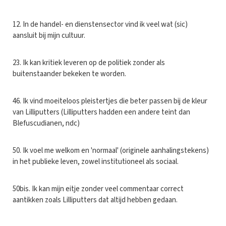
12. In de handel- en dienstensector vind ik veel wat (sic)
aansluit bij mijn cultuur.
23. Ik kan kritiek leveren op de politiek zonder als
buitenstaander bekeken te worden.
46. Ik vind moeiteloos pleistertjes die beter passen bij de kleur
van Lilliputters (Lilliputters hadden een andere teint dan
Blefuscudianen, ndc)
50. Ik voel me welkom en 'normaal' (originele aanhalingstekens)
in het publieke leven, zowel institutioneel als sociaal.
50bis. Ik kan mijn eitje zonder veel commentaar correct
aantikken zoals Lilliputters dat altijd hebben gedaan.