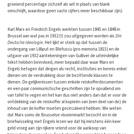
groeiend percentage zichzelf als wit in plaats van blank
omschrijft, waardoor geen vaste cijfers meer beschikbaar zijn).
Karl Marx en Friedrich Engels werkten tussen 1845 en 1848 in
Brussel aan wat pas in 1932 (!) zou uitgegeven worden als
Die
Deutsche Ideologie
. Het lijkt er sterk op dat tussen de
ondergang van Lilliput en Blefuscu (pro memoria 1815) en de
uitgave van 1932 aantekeningen van Gulliver de uiteindelijke
tekst hebben beïnvloed, meer bepaald daar waar Marx en
Engels betogen dat dingen als recht, instituties en kennis enkel
dienen om de verdrukking door de bezittende klassen te
dienen. De gelijkenissen tussen enkele reiskofferdocumenten
en een paar communistische geschriften zijn te opvallend om
van tafel te vegen en het kan dus niet anders dan dat er voor de
ontdekking van de reiskoffer al kopieën van (een deel van de) de
inhoud van de koffer moeten gecirculeerd hebben. We weten
dat Marx soms de Brusselse vlooienmarkt bezocht en in de
briefwisseling met Engels lezen we dat hij minstens één keer
geld vroeg aan zijn rijkere vriend voor de aankoop van