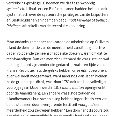
verdrukking/privilege is, noemen we dat tegenwoordig
systemisch
. Lilliputters en Blefuscudianen hadden het dan ook
systematisch over de systemische privileges van de Lilliputters
en Blefuscudianen en noemden dat
Lilliput Privilege
of
Blefuscu
Privilege
, afhankelijk van de recentste verkiezing.
Maar ondanks gemopper aanvaardde de minderheid op Gullivers
eiland de dominantie van de meerderheid vanuit de gedachte
dat er voldoende gemeenschappelijke doelen waren om dat te
rechtvaardigen. Dan kan men zich uiteraard de vraag stellen wat
er zou gebeurd zijn zonder die gedachte, zoals ten tijde van de
Franse Revolutie. Iets dergelijks hebben onze eilandbewoners
evenwel nooit meegemaakt, want meer nog dan Japan hielden
ze de grenzen potdicht, waardoor 1789 ook aan hen volledig is
voorbijgegaan (Japan werd in 1853
manu militari
opengewrikt
door de Amerikanen). Een andere vraag: hoe zouden de
eilandbewoners hun samenleving hebben ingericht als een van
beide stammen door divergerende fertiliteit
voorgoed
een
meerderheid zou gekregen hebben? Een dominant discours zou