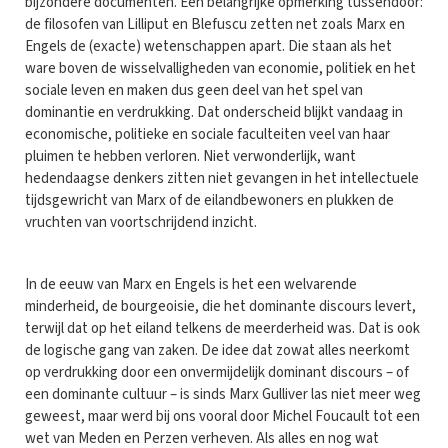
bijzondere documenten. Een belangrijke opmerking tussendoor:
de filosofen van Lilliput en Blefuscu zetten net zoals Marx en
Engels de (exacte) wetenschappen apart. Die staan als het
ware boven de wisselvalligheden van economie, politiek en het
sociale leven en maken dus geen deel van het spel van
dominantie en verdrukking. Dat onderscheid blijkt vandaag in
economische, politieke en sociale faculteiten veel van haar
pluimen te hebben verloren. Niet verwonderlijk, want
hedendaagse denkers zitten niet gevangen in het intellectuele
tijdsgewricht van Marx of de eilandbewoners en plukken de
vruchten van voortschrijdend inzicht.
In de eeuw van Marx en Engels is het een welvarende
minderheid, de bourgeoisie, die het dominante discours levert,
terwijl dat op het eiland telkens de meerderheid was. Dat is ook
de logische gang van zaken. De idee dat zowat alles neerkomt
op verdrukking door een onvermijdelijk dominant discours – of
een dominante cultuur – is sinds Marx Gulliver las niet meer weg
geweest, maar werd bij ons vooral door Michel Foucault tot een
wet van Meden en Perzen verheven. Als alles en nog wat