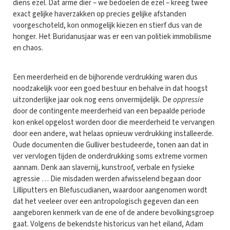
diens ezel. Dat arme dier – we bedoelen de ezel – kreeg twee
exact gelijke haverzakken op precies gelijke afstanden
voorgeschoteld, kon onmogelijk kiezen en stierf dus van de
honger. Het Buridanusjaar was er een van politiek immobilisme
en chaos.
Een meerderheid en de bijhorende verdrukking waren dus
noodzakelijk voor een goed bestuur en behalve in dat hoogst
uitzonderlijke jaar ook nog eens onvermijdelijk. De
oppressie
door de contingente meerderheid van een bepaalde periode
kon enkel opgelost worden door die meerderheid te vervangen
door een andere, wat helaas opnieuw verdrukking installeerde.
Oude documenten die Gulliver bestudeerde, tonen aan dat in
ver vervlogen tijden de onderdrukking soms extreme vormen
aannam. Denk aan slavernij, kunstroof, verbale en fysieke
agressie … Die misdaden werden afwisselend begaan door
Lilliputters en Blefuscudianen, waardoor aangenomen wordt
dat het veeleer over een antropologisch gegeven dan een
aangeboren kenmerk van de ene of de andere bevolkingsgroep
gaat. Volgens de bekendste historicus van het eiland, Adam