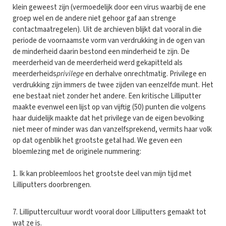
klein geweest zijn (vermoedelijk door een virus waarbij de ene
groep wel en de andere niet gehoor gaf aan strenge
contactmaatregelen). Uit de archieven blijkt dat vooral in die
periode de voornaamste vorm van verdrukking in de ogen van
de minderheid daarin bestond een minderheid te zijn. De
meerderheid van de meerderheid werd gekapitteld als
meerderheids
privilege
en derhalve onrechtmatig. Privilege en
verdrukking zijn immers de twee zijden van eenzelfde munt. Het
ene bestaat niet zonder het andere. Een kritische Lilliputter
maakte evenwel een lijst op van vijftig (50) punten die volgens
haar duidelijk maakte dat het privilege van de eigen bevolking
niet meer of minder was dan vanzelfsprekend, vermits haar volk
op dat ogenblik het grootste getal had. We geven een
bloemlezing met de originele nummering:
1. Ik kan probleemloos het grootste deel van mijn tijd met
Lilliputters doorbrengen.
7. Lilliputtercultuur wordt vooral door Lilliputters gemaakt tot
wat ze is.