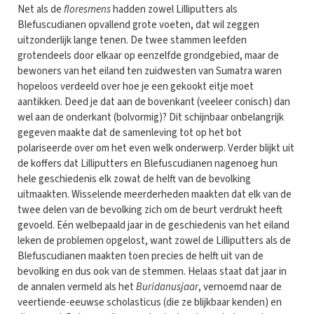
Net als de
floresmens
hadden zowel Lilliputters als
Blefuscudianen opvallend grote voeten, dat wil zeggen
uitzonderlijk lange tenen. De twee stammen leefden
grotendeels door elkaar op eenzelfde grondgebied, maar de
bewoners van het eiland ten zuidwesten van Sumatra waren
hopeloos verdeeld over hoe je een gekookt eitje moet
aantikken. Deed je dat aan de bovenkant (veeleer conisch) dan
wel aan de onderkant (bolvormig)? Dit schijnbaar onbelangrijk
gegeven maakte dat de samenleving tot op het bot
polariseerde over om het even welk onderwerp. Verder blijkt uit
de koffers dat Lilliputters en Blefuscudianen nagenoeg hun
hele geschiedenis elk zowat de helft van de bevolking
uitmaakten. Wisselende meerderheden maakten dat elk van de
twee delen van de bevolking zich om de beurt verdrukt heeft
gevoeld. Eén welbepaald jaar in de geschiedenis van het eiland
leken de problemen opgelost, want zowel de Lilliputters als de
Blefuscudianen maakten toen precies de helft uit van de
bevolking en dus ook van de stemmen. Helaas staat dat jaar in
de annalen vermeld als het
Buridanusjaar
, vernoemd naar de
veertiende-eeuwse scholasticus (die ze blijkbaar kenden) en