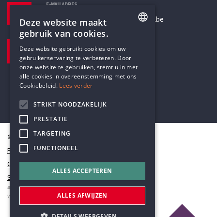
E-MAILADRES
secretariaat@humanistischverbond.be
Deze website maakt
gebruik van cookies.
BEZOEKADRES
ENGLISH
Deze website gebruikt cookies om uw
Pottenbrug 4
gebruikerservaring te verbeteren. Door
DUTCH
Antwerpen, 2000
onze website te gebruiken, stemt u in met
alle cookies in overeenstemming met ons
Cookiebeleid.
Lees verder
STRIKT NOODZAKELIJK
PRESTATIE
TARGETING
© Humanistisch Verbond 2026
FUNCTIONEEL
Privacy
Cookiestatement
ALLES ACCEPTEREN
Sitemap
#codedwithlove by
Codelines
ALLES AFWIJZEN
webapplicaties
,
mobiele apps
&
maatwerk websites
DETAILS WEERGEVEN