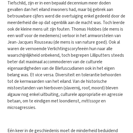
Tiefschild, zijn er in een bepaald decennium meer doden
gevallen dan het eiland inwoners had, maar bij gebrek aan
betrouwbare cijfers werd die overtuiging enkel gedeeld door de
meerderheid die op dat ogenblik aan de macht was. Toch leerde
ook de kleine mens uit zijn fouten. Thomas Hobbes (de mens is
een wolf voor de medemens) verloor in het armworstelen van
Jean-Jacques Rousseau (de mens is van nature goed). Ook al
waren de vernoemde Verlichtingscoryfeeën hun naar alle
waarschijnlijkheid onbekend, toch begrepen Lilliputters steeds
beter dat maximaal accommoderen van de culturele
eigenaardigheden van de Blefuscudianen ook in het eigen
belang was. Et vice versa. Diversiteit en tolerantie behoorden
tot de kernwaarden van het eiland. Van de historische
mistoestanden van hierboven (slavernij, roof, moord) bleven
algauw nog enkel uitbuiting, culturele appropriatie en agressie
betaan, om te eindigen met loondienst,
métissage
en
microagressies.
Eén keer in de geschiedenis moet de minderheid beduidend