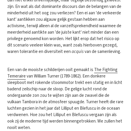
dan niet enkel onvermijdelijk, maar tegelijk bestendig geweest
zijn. En wat als dat dominante discours dan de belangen van de
minderheid uit het oog zou verliezen? Een ei aan 'de verkeerde
kant' aantikken zou algauw gelijk gestaan hebben aan
activisme, terwijl alleen al de vanzelfsprekendheid waarmee de
meerderheid aantikte aan 'de juiste kant' niet minder dan een
privilege genoemd kon worden. Het lijkt erop dat het risico op
dit scenario veeleer klein was, want zoals hierboven gezegd,
waren tolerantie en diversiteit een
acquis
van de samenleving.
Een van de mooiste schilderijen ooit gemaakt is
The Fighting
Temeraire
van William Turner (1789-1862). Een donkere
sleepboot met rokende stoommotor trekt een statig en in licht
badend zeilschip naar de sloop. De gelige lucht rond de
ondergaande zon zou te wijten zijn aan de zwavel die de
vulkaan Tambora in de atmosfeer spuugde. Turner heeft die rare
luchten gezien in het jaar dat Lilliput en Blefuscu in de oceaan
verdwenen. Hoe zou het Lilliput en Blefuscu vergaan zijn als
ook zij de moderne tijd werden binnengetrokken. We zullen het
nooit weten.