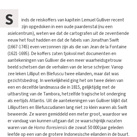
S
inds de reiskoffers van kapitein Lemuel Gulliver recent
zijn opgedoken in een oude paardenstal (nu een
asielcentrum), weten we dat de cartografen uit de zeventiende
eeuw het fout hadden en dat de fabels van Jonathan Swift
(1667-1745) even verzonnen zijn als die van Jean de la Fontaine
(1621-1695). De koffers zaten tjokvol met documenten en
aantekeningen van Gulliver die een meer waarheidsgetrouw
beeld schetsen dan de verhalen van de Ierse schrijver. Vanop
zee leken Lilliput en Blefuscu twee eilanden, maar dat was
gezichtsbedrog. In werkelijkheid ging het om twee delen van
een en dezelfde landmassa die in 1815, gelijktijdig met de
uitbarsting van de Tambora, hetzelfde tragische lot onderging
als eertijds Atlantis. Uit de aantekeningen van Gulliver blijkt dat
Lilliputters en Blefuscudianen lang niet zo klein waren als Swift
beweerde. Ze waren gemiddeld een meter groot, waardoor we
er vandaag van kunnen uitgaan dat ze waarschijnlijk nazaten
waren van de
Homo floresiensis
die zowat 50 000 jaar geleden
leefde op een van de grotere Indonesische eilanden in de buurt.