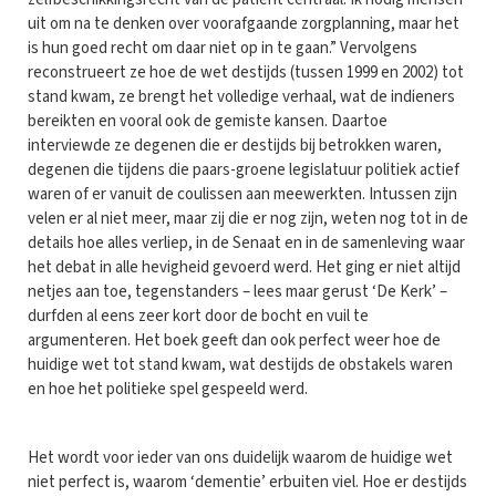
uit om na te denken over voorafgaande zorgplanning, maar het
is hun goed recht om daar niet op in te gaan.” Vervolgens
reconstrueert ze hoe de wet destijds (tussen 1999 en 2002) tot
stand kwam, ze brengt het volledige verhaal, wat de indieners
bereikten en vooral ook de gemiste kansen. Daartoe
interviewde ze degenen die er destijds bij betrokken waren,
degenen die tijdens die paars-groene legislatuur politiek actief
waren of er vanuit de coulissen aan meewerkten. Intussen zijn
velen er al niet meer, maar zij die er nog zijn, weten nog tot in de
details hoe alles verliep, in de Senaat en in de samenleving waar
het debat in alle hevigheid gevoerd werd. Het ging er niet altijd
netjes aan toe, tegenstanders – lees maar gerust ‘De Kerk’ –
durfden al eens zeer kort door de bocht en vuil te
argumenteren. Het boek geeft dan ook perfect weer hoe de
huidige wet tot stand kwam, wat destijds de obstakels waren
en hoe het politieke spel gespeeld werd.
Het wordt voor ieder van ons duidelijk waarom de huidige wet
niet perfect is, waarom ‘dementie’ erbuiten viel. Hoe er destijds