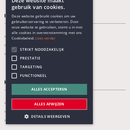
Deze website maakt
gebruik van cookies.
ENGLISH
In de kijker
Deze website gebruikt cookies om uw
gebruikerservaring te verbeteren. Door
DUTCH
onze website te gebruiken, stemt u in met
alle cookies in overeenstemming met ons
Nieuws
Cookiebeleid.
Lees verder
Kalender
STRIKT NOODZAKELIJK
Blogs
PRESTATIE
TARGETING
FUNCTIONEEL
Humanisme
ALLES ACCEPTEREN
Ben ik humanist?
ALLES AFWIJZEN
Wat is humanisme?
DETAILS WEERGEVEN
Onze thema's