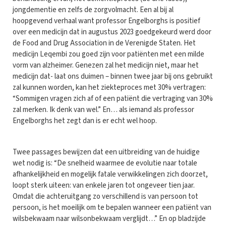
jongdementie en zelfs de zorgvolmacht. Een al bij al
hoopgevend verhaal want professor Engelborghs is positief
over een medicijn dat in augustus 2023 goedgekeurd werd door
de Food and Drug Association in de Verenigde Staten. Het
medicijn Leqembi zou goed zijn voor patiënten met een milde
vorm van alzheimer. Genezen zal het medicijn niet, maar het
medicijn dat- laat ons duimen – binnen twee jaar bij ons gebruikt
zal kunnen worden, kan het ziekteproces met 30% vertragen:
“Sommigen vragen zich af of een patiënt die vertraging van 30%
zal merken. Ik denk van wel.” En… als iemand als professor
Engelborghs het zegt dan is er echt wel hoop.
Twee passages bewijzen dat een uitbreiding van de huidige
wet nodig is: “De snelheid waarmee de evolutie naar totale
afhankelijkheid en mogelijk fatale verwikkelingen zich doorzet,
loopt sterk uiteen: van enkele jaren tot ongeveer tien jaar.
Omdat die achteruitgang zo verschillend is van persoon tot
persoon, is het moeilijk om te bepalen wanneer een patiënt van
wilsbekwaam naar wilsonbekwaam verglijdt…” En op bladzijde