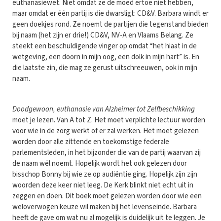
euthanasiewet. Niet omdat ze de moed ertoe niet hebben,
maar omdat er één partij is die dwarsligt: CD&V. Barbara windt er
geen doekjes rond. Ze noemt de partijen die tegenstand bieden
bij naam (het zijn er drie!) CD&V, NV-A en Vlaams Belang. Ze
steekt een beschuldigende vinger op omdat “het hiaat in de
wetgeving, een doorn in mijn oog, een dolk in mijn hart” is. En
die laatste zin, die mag ze gerust uitschreeuwen, ook in mijn
naam.
Doodgewoon, euthanasie van Alzheimer tot Zelfbeschikking
moet je lezen. Van A tot Z. Het moet verplichte lectuur worden
voor wie in de zorg werkt of er zal werken. Het moet gelezen
worden door alle zittende en toekomstige federale
parlementsleden, in het bijzonder die van de partij waarvan zij
de naam wél noemt. Hopelijk wordt het ook gelezen door
bisschop Bonny bij wie ze op audiëntie ging. Hopelijk zijn zijn
woorden deze keer niet leeg. De Kerk blinkt niet echt uit in
zeggen en doen. Dit boek moet gelezen worden door wie een
weloverwogen keuze wil maken bij het levenseinde. Barbara
heeft de gave om wat nu al mogelijk is duidelijk uit te leggen. Je