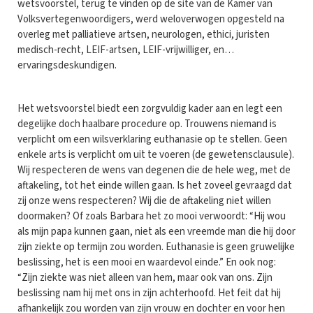
wetsvoorstel, terug te vinden op de site van de Kamer van
Volksvertegenwoordigers, werd weloverwogen opgesteld na
overleg met palliatieve artsen, neurologen, ethici, juristen
medisch-recht, LEIF-artsen, LEIF-vrijwilliger, en…
ervaringsdeskundigen.
Het wetsvoorstel biedt een zorgvuldig kader aan en legt een
degelijke doch haalbare procedure op. Trouwens niemand is
verplicht om een wilsverklaring euthanasie op te stellen. Geen
enkele arts is verplicht om uit te voeren (de gewetensclausule).
Wij respecteren de wens van degenen die de hele weg, met de
aftakeling, tot het einde willen gaan. Is het zoveel gevraagd dat
zij onze wens respecteren? Wij die de aftakeling niet willen
doormaken? Of zoals Barbara het zo mooi verwoordt: “Hij wou
als mijn papa kunnen gaan, niet als een vreemde man die hij door
zijn ziekte op termijn zou worden. Euthanasie is geen gruwelijke
beslissing, het is een mooi en waardevol einde.” En ook nog:
“Zijn ziekte was niet alleen van hem, maar ook van ons. Zijn
beslissing nam hij met ons in zijn achterhoofd. Het feit dat hij
afhankelijk zou worden van zijn vrouw en dochter en voor hen