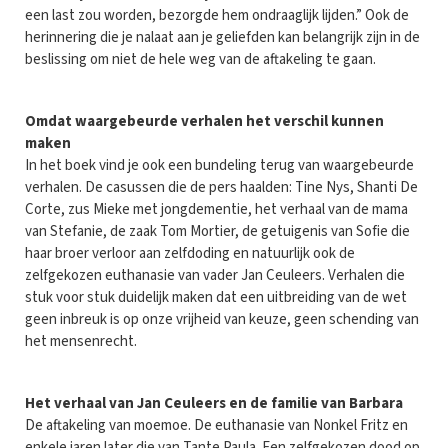
een last zou worden, bezorgde hem ondraaglijk lijden.” Ook de
herinnering die je nalaat aan je geliefden kan belangrijk zijn in de
beslissing om niet de hele weg van de aftakeling te gaan.
Omdat waargebeurde verhalen het verschil kunnen
maken
In het boek vind je ook een bundeling terug van waargebeurde
verhalen. De casussen die de pers haalden: Tine Nys, Shanti De
Corte, zus Mieke met jongdementie, het verhaal van de mama
van Stefanie, de zaak Tom Mortier, de getuigenis van Sofie die
haar broer verloor aan zelfdoding en natuurlijk ook de
zelfgekozen euthanasie van vader Jan Ceuleers. Verhalen die
stuk voor stuk duidelijk maken dat een uitbreiding van de wet
geen inbreuk is op onze vrijheid van keuze, geen schending van
het mensenrecht.
Het verhaal van Jan Ceuleers en de familie van Barbara
De aftakeling van moemoe. De euthanasie van Nonkel Fritz en
enkele jaren later die van Tante Paula. Een zelfgekozen dood op