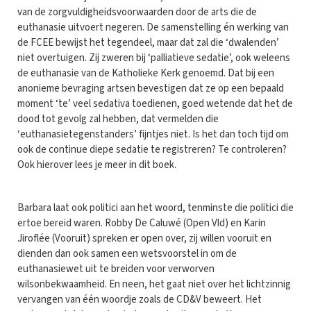
van de zorgvuldigheidsvoorwaarden door de arts die de
euthanasie uitvoert negeren. De samenstelling én werking van
de FCEE bewijst het tegendeel, maar dat zal die ‘dwalenden’
niet overtuigen. Zij zweren bij ‘palliatieve sedatie’, ook weleens
de euthanasie van de Katholieke Kerk genoemd. Dat bij een
anonieme bevraging artsen bevestigen dat ze op een bepaald
moment ‘te’ veel sedativa toedienen, goed wetende dat het de
dood tot gevolg zal hebben, dat vermelden die
‘euthanasietegenstanders’ fijntjes niet. Is het dan toch tijd om
ook de continue diepe sedatie te registreren? Te controleren?
Ook hierover lees je meer in dit boek.
Barbara laat ook politici aan het woord, tenminste die politici die
ertoe bereid waren. Robby De Caluwé (Open Vld) en Karin
Jiroflée (Vooruit) spreken er open over, zij willen vooruit en
dienden dan ook samen een wetsvoorstel in om de
euthanasiewet uit te breiden voor verworven
wilsonbekwaamheid. En neen, het gaat niet over het lichtzinnig
vervangen van één woordje zoals de CD&V beweert. Het