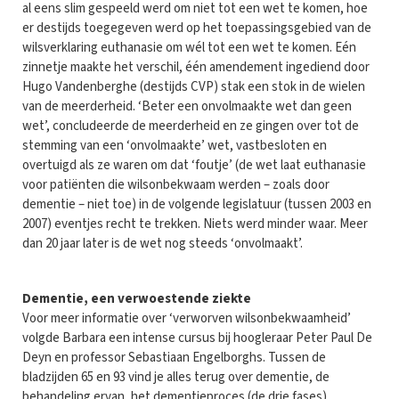
al eens slim gespeeld werd om niet tot een wet te komen, hoe
er destijds toegegeven werd op het toepassingsgebied van de
wilsverklaring euthanasie om wél tot een wet te komen. Eén
zinnetje maakte het verschil, één amendement ingediend door
Hugo Vandenberghe (destijds CVP) stak een stok in de wielen
van de meerderheid. ‘Beter een onvolmaakte wet dan geen
wet’, concludeerde de meerderheid en ze gingen over tot de
stemming van een ‘onvolmaakte’ wet, vastbesloten en
overtuigd als ze waren om dat ‘foutje’ (de wet laat euthanasie
voor patiënten die wilsonbekwaam werden – zoals door
dementie – niet toe) in de volgende legislatuur (tussen 2003 en
2007) eventjes recht te trekken. Niets werd minder waar. Meer
dan 20 jaar later is de wet nog steeds ‘onvolmaakt’.
Dementie, een verwoestende ziekte
Voor meer informatie over ‘verworven wilsonbekwaamheid’
volgde Barbara een intense cursus bij hoogleraar Peter Paul De
Deyn en professor Sebastiaan Engelborghs. Tussen de
bladzijden 65 en 93 vind je alles terug over dementie, de
behandeling ervan, het dementieproces (de drie fases),