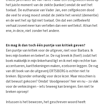
het juiste moment van de ziekte (kanker) omdat de wet het
toelaat. De euthanasie van Vader Jan, een zelfgekozen dood
die veel te vroeg moest omdat de ziekte het vereist (dementie)
en de wet het op tijd niet toelaat. Om dat een zelfbeleefd
verhaal zoveel meer kan vertellen dan een wettekst. Al kan het
ene, in deze, niet zonder het andere.
En mag ik dan toch één puntje van kritiek geven?
Een puntje van kritiek voor de uitgever, niet voor Barbara. Ik
lees mijn boeken en beleef ze. De rug breek ik (foei!) zodat het
boek makkelijk in mijn linkerhand ligt en ik met mijn rechter kan
accentueren, kanttekeningen maken, ezelsoren leggen. De rug
van dit boek van de uitgeverij ERTSBERG is echter niet te
breken. Bijzonder onhandig voor deze lezer. Maar misschien is
dat bewust gekozen? Omdat ‘doodgewoon’ hier en nu – zo vlak
voor de verkiezingen – iets teweeg kan brengen. Een niet te
breken oproep!
Intussen is het bewezen, het geschreven woord heeft