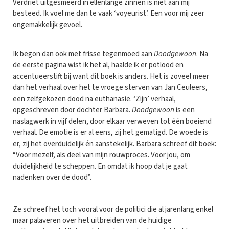
Verdriet uitgesmeerd in ellenlange zinnen is niet aan mij
besteed. Ik voel me dan te vaak ‘voyeurist’. Een voor mij zeer
ongemakkelijk gevoel.
Ik begon dan ook met frisse tegenmoed aan
Doodgewoon
. Na
de eerste pagina wist ik het al, haalde ik er potlood en
accentueerstift bij want dit boek is anders. Het is zoveel meer
dan het verhaal over het te vroege sterven van Jan Ceuleers,
een zelfgekozen dood na euthanasie. ‘Zijn’ verhaal,
opgeschreven door dochter Barbara.
Doodgewoon
is een
naslagwerk in vijf delen, door elkaar verweven tot één boeiend
verhaal. De emotie is er al eens, zij het gematigd. De woede is
er, zij het overduidelijk én aanstekelijk. Barbara schreef dit boek:
“Voor mezelf, als deel van mijn rouwproces. Voor jou, om
duidelijkheid te scheppen. En omdat ik hoop dat je gaat
nadenken over de dood”.
Ze schreef het toch vooral voor de politici die al jarenlang enkel
maar palaveren over het uitbreiden van de huidige