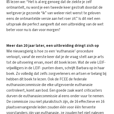
85 lezen we: “Het is al erg genoeg dat de ziekte je zelf
ontmantelt, nu word je een tweede keer gestraft doordat de
wetgever je gezonde “ik” van weleer niet wenst te geloven
eens de ontmantelde versie aan het roer zit.” Is dit niet een
uitspraak die perfect aangeeft dat een uitbreiding van de wet
beter voor nu is dan voor morgen?
Meer dan 20 jaar later, een uitbreiding dringt zich op
Wie nieuwsgierig is hoe zo een ‘euthanasie’-procedure
verloopt, vanaf de eerste keer dat je de vraag stelt aan je arts
tot de uitvoering ervan, moet dit boek lezen. Wat de vele LEIF-
vrijwilligers in de LEIF- punten doen, schrijft Barbara op in haar
boek. Zo volledig dat zelfs zorgverleners en artsen er belang bij
hebben dit boek te lezen. Ook de FCEE de federale
euthanasiecommissie die elke uitgevoerde euthanasie
controleert, komt aan bod. Een goede zaak want criticasters
durven de euthanasiecommissie al eens onder vuur te nemen.
De commissie zou niet pluralistisch zijn, de 16 effectieve en 16
plaatsvervangende leden zouden één voor één fervente
voorstanders zijn van euthanasie, ze zouden het niet naleven