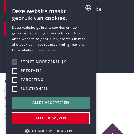
E-MAILADRES
secretariaat@humanistischverbond.be
Deze website maakt
gebruik van cookies.
BEZOEKADRES
ENGLISH
Deze website gebruikt cookies om uw
Pottenbrug 4
gebruikerservaring te verbeteren. Door
DUTCH
Antwerpen, 2000
onze website te gebruiken, stemt u in met
alle cookies in overeenstemming met ons
Cookiebeleid.
Lees verder
STRIKT NOODZAKELIJK
PRESTATIE
TARGETING
© Humanistisch Verbond 2026
FUNCTIONEEL
Privacy
Cookiestatement
ALLES ACCEPTEREN
Sitemap
#codedwithlove by
Codelines
ALLES AFWIJZEN
webapplicaties
,
mobiele apps
&
maatwerk websites
DETAILS WEERGEVEN