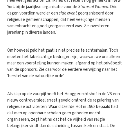
heel veel geld achter zit. Ik heb dat recent nog gemerkt in New
York bij de jaarlijkse organisatie voor de
Status of Women
. Drie
dagen voordien werd er een
side event
georganiseerd door
religieuze gemeenschappen, dat heel veel jonge mensen
samenbracht en goed georganiseerd was. Ze investeren
jarenlang in diverse landen.'
Om hoeveel geld het gaat is niet precies te achterhalen. Toch
moeten het fabelachtige bedragen zijn, waarvan we ons alleen
maar een voorstelling kunnen maken, afgaand op het privébezit
van de sponsors. Zie daarvoor de eerdere verwijzing naar het
'herstel van de natuurlijke orde'.
Als klap op de vuurpijl heeft het Hooggerechtshof in de VS een
nieuw controversieel arrest geveld omtrent de regulering van
religieuze activiteiten. Waar ditzelfde Hof in 1962 bepaald had
dat men op openbare scholen geen gebeden mocht
organiseren, zegt het nu dat het de vrijheid van religie
belangrijker vindt dan de scheiding tussen kerk en staat. De