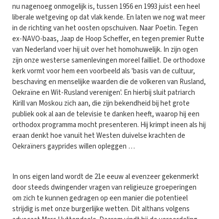
nu nagenoeg onmogelijk is, tussen 1956 en 1993 juist een heel
liberale wetgeving op dat vlak kende. En laten we nog wat meer
in de richting van het oosten opschuiven. Naar Poetin. Tegen
ex-NAVO-baas, Jaap de Hoop Scheffer, en tegen premier Rutte
van Nederland voer hij uit over het homohuwelijk. In zijn ogen
zijn onze westerse samenlevingen moreel failliet. De orthodoxe
kerk vormt voor hem een voorbeeld als 'basis van de cultuur,
beschaving en menselijke waarden die de volkeren van Rusland,
Oekraïne en Wit-Rusland verenigen'. En hierbij sluit patriarch
Kirill van Moskou zich aan, die zijn bekendheid bij het grote
publiek ook al aan de televisie te danken heeft, waarop hij een
orthodox programma mocht presenteren. Hij krimpt ineen als hij
eraan denkt hoe vanuit het Westen duivelse krachten de
Oekraïners gayprides willen opleggen …
In ons eigen land wordt de 21e eeuw al evenzeer gekenmerkt
door steeds dwingender vragen van religieuze groeperingen
om zich te kunnen gedragen op een manier die potentieel
strijdig is met onze burgerlijke wetten. Dit althans volgens