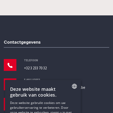
Contactgegevens
TELEFOON
+32 3 233 70 32
E-MAILADRES
secretariaat@humanistischverbond.be
Deze website maakt
gebruik van cookies.
BEZOEKADRES
ENGLISH
Deze website gebruikt cookies om uw
Pottenbrug 4
gebruikerservaring te verbeteren. Door
DUTCH
Antwerpen, 2000
onze website te gebruiken, stemt u in met