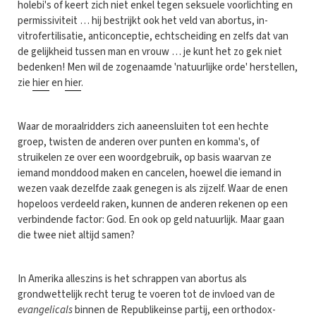
holebi's of keert zich niet enkel tegen seksuele voorlichting en
permissiviteit … hij bestrijkt ook het veld van abortus, in-
vitrofertilisatie, anticonceptie, echtscheiding en zelfs dat van
de gelijkheid tussen man en vrouw … je kunt het zo gek niet
bedenken! Men wil de zogenaamde 'natuurlijke orde' herstellen,
zie
hier
en
hier
.
Waar de moraalridders zich aaneensluiten tot een hechte
groep, twisten de anderen over punten en komma's, of
struikelen ze over een woordgebruik, op basis waarvan ze
iemand monddood maken en cancelen, hoewel die iemand in
wezen vaak dezelfde zaak genegen is als zijzelf. Waar de enen
hopeloos verdeeld raken, kunnen de anderen rekenen op een
verbindende factor: God. En ook op geld natuurlijk. Maar gaan
die twee niet altijd samen?
In Amerika alleszins is het schrappen van abortus als
grondwettelijk recht terug te voeren tot de invloed van de
evangelicals
binnen de Republikeinse partij, een orthodox-