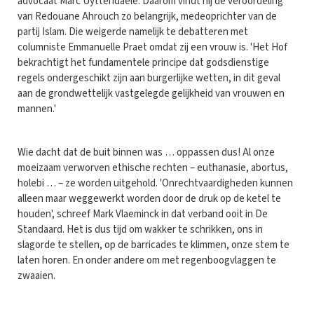
advocaat Marc Uyttendaele. Daarom vindt hij de veroordeling
van Redouane Ahrouch zo belangrijk, medeoprichter van de
partij Islam. Die weigerde namelijk te debatteren met
columniste Emmanuelle Praet omdat zij een vrouw is. 'Het Hof
bekrachtigt het fundamentele principe dat godsdienstige
regels ondergeschikt zijn aan burgerlijke wetten, in dit geval
aan de grondwettelijk vastgelegde gelijkheid van vrouwen en
mannen.'
Wie dacht dat de buit binnen was … oppassen dus! Al onze
moeizaam verworven ethische rechten – euthanasie, abortus,
holebi … – ze worden uitgehold. 'Onrechtvaardigheden kunnen
alleen maar weggewerkt worden door de druk op de ketel te
houden', schreef Mark Vlaeminck in dat verband ooit in De
Standaard. Het is dus tijd om wakker te schrikken, ons in
slagorde te stellen, op de barricades te klimmen, onze stem te
laten horen. En onder andere om met regenboogvlaggen te
zwaaien.