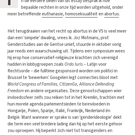
I
n de eerdere delen van dit essay besprak ik hoe
bepaalde rechten in onze tijd worden uitgehold, onder
meer betreffende
euthanasie
,
homoseksualiteit
en
abortus
.
Het terugdraaien van het recht op abortus in de VS is veel meer
dan een 'simpele' dwaling, vrees ik. Joz Motmans, prof.
Genderstudies aan de Gentse unief, stuurde in oktober vorig
jaar reeds een waarschuwing uit. Tijdens een symposium wees
hij erop hoe conservatief-religieuze krachten zich verenigd
hadden in lobbygroepen zoals
Ordo Iuris
– Latijn voor
Rechtsorde – die fulltime gesponsord worden om politici in
Brussel te 'bewerken'. Googelen legt connecties bloot met
World Congress of Families, CitizenGo, Alliance Defending
Freedom
en andere organisaties. Deze genootschappen wier
invloedssfeer zelfs zou reiken tot in het Kremlin, trachten met
hun morele agenda parlementsleden te beïnvloeden in
Hongarije, Polen, Spanje, Italië, Frankrijk, Nederland én
België. Want wanneer er sprake is van 'genderideologie' dekt
die term een veel bredere lading dan hij op het eerste gehoor
zou oproepen. Hij beperkt zich niet tot transgenders en