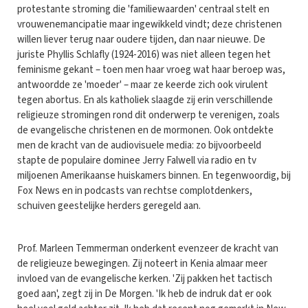
protestante stroming die 'familiewaarden' centraal stelt en
vrouwenemancipatie maar ingewikkeld vindt; deze christenen
willen liever terug naar oudere tijden, dan naar nieuwe. De
juriste Phyllis Schlafly (1924-2016) was niet alleen tegen het
feminisme gekant – toen men haar vroeg wat haar beroep was,
antwoordde ze 'moeder' – maar ze keerde zich ook virulent
tegen abortus. En als katholiek slaagde zij erin verschillende
religieuze stromingen rond dit onderwerp te verenigen, zoals
de evangelische christenen en de mormonen. Ook ontdekte
men de kracht van de audiovisuele media: zo bijvoorbeeld
stapte de populaire dominee Jerry Falwell via radio en tv
miljoenen Amerikaanse huiskamers binnen. En tegenwoordig, bij
Fox News en in podcasts van rechtse complotdenkers,
schuiven geestelijke herders geregeld aan.
Prof. Marleen Temmerman onderkent evenzeer de kracht van
de religieuze bewegingen. Zij noteert in Kenia almaar meer
invloed van de evangelische kerken. 'Zij pakken het tactisch
goed aan', zegt zij in De Morgen. 'Ik heb de indruk dat er ook