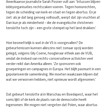
Amerikaanse journaliste Sarah Posner vult aan: 'Intussen blijven
lobbyorganisaties rechtszaken voeren. Tegen homorechten,
tegen de scheiding van kerk en staat en tegen abortus. En je
ziet: als je dat lang genoeg volhoudt, werpt dat zijn vruchten af.
Dan kun je als minderheid – die de evangelische christenen
tenslotte toch zijn – een grote stempel op het land drukken.'
Hoe besmettelijk is wat in de VS is voorgevallen? De
gebeurtenissen kunnen alleszins niet zomaar opzij worden
gelegd, volgens Gily Coene, hoogleraar ethiek aan de VUB,
omdat de invloed van rechts-conservatieve activisten veel
verder reikt dan Amerika alleen. 'Ze sponsoren ook
groeperingen en campagnes in Europa. Het blijft pasmunt in een
gepolariseerde samenleving. We moeten waakzaam blijven dat
wat we verworven hebben, niet opnieuw wordt afgenomen.'
Dat gebeurt tenslotte al in Warschau en Boedapest, waar het
soms lijkt of de kerk de plaats van de democratie heeft
ingenomen. We mogen niet vergeten dat Polen, waar abortus