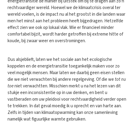
energietransitie dé manier bij uitstek om bij te dragen aan zo'n
rechtvaardiger wereld. Hoewel we de klimaatcrisis overal ter
wereld voelen, is de impact nu al het grootst in die landen waar
men het minst aan het probleem heeft bijgedragen. Hetzelfde
effect zien we ook op lokaal vlak. Wie er financieel minder
comfortabel bijzit, wordt harder getroffen bij extreme hitte of
koude, bij zwaar weer en overstromingen.
Dus alsjeblieft, laten we het sociale aan het ecologische
koppelen en de energietransitie toegankelijk maken voor zo
veel mogelijk mensen. Maar laten we daarbij geen eisen stellen
die we niet verwachten bij andere regelgeving. Of die we
tot nu
toe
niet verwachtten. Misschien merkt u na het lezen van dit
stukje een inconsistentie op in uw denken, en bent u
vastberaden om uw pleidooi voor rechtvaardigheid verder open
te trekken. In dat geval moedig ik u oprecht en van harte aan.
Zelfs in tijden van klimaatopwarming kan onze samenleving
namelijk wat figuurlijke warmte gebruiken.