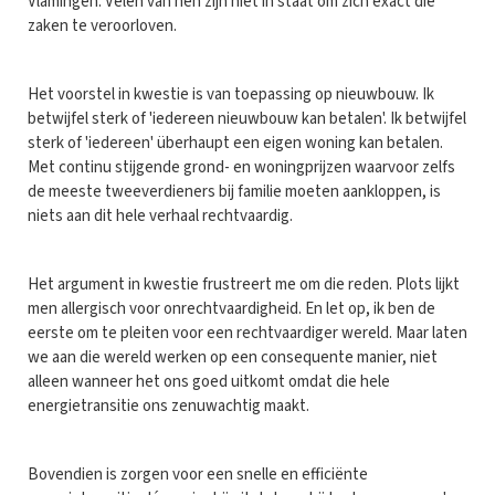
Vlamingen. Velen van hen zijn niet in staat om zich exact die
zaken te veroorloven.
Het voorstel in kwestie is van toepassing op nieuwbouw. Ik
betwijfel sterk of 'iedereen nieuwbouw kan betalen'. Ik betwijfel
sterk of 'iedereen' überhaupt een eigen woning kan betalen.
Met continu stijgende grond- en woningprijzen waarvoor zelfs
de meeste tweeverdieners bij familie moeten aankloppen, is
niets aan dit hele verhaal rechtvaardig.
Het argument in kwestie frustreert me om die reden. Plots lijkt
men allergisch voor onrechtvaardigheid. En let op, ik ben de
eerste om te pleiten voor een rechtvaardiger wereld. Maar laten
we aan die wereld werken op een consequente manier, niet
alleen wanneer het ons goed uitkomt omdat die hele
energietransitie ons zenuwachtig maakt.
Bovendien is zorgen voor een snelle en efficiënte