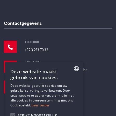
Contactgegevens
TELEFOON
+32 3 233 70 32
E-MAILADRES
secretariaat@humanistischverbond.be
Deze website maakt
gebruik van cookies.
BEZOEKADRES
ENGLISH
Deze website gebruikt cookies om uw
Pottenbrug 4
gebruikerservaring te verbeteren. Door
DUTCH
Antwerpen, 2000
onze website te gebruiken, stemt u in met
alle cookies in overeenstemming met ons
Cookiebeleid.
Lees verder
STRIKT NOODZAKELIJK