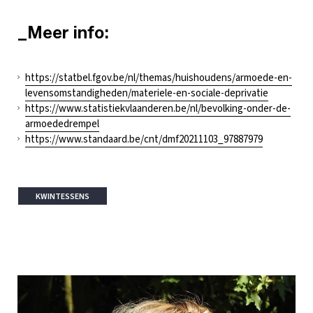
_Meer info:
https://statbel.fgov.be/nl/themas/huishoudens/armoede-en-
levensomstandigheden/materiele-en-sociale-deprivatie
https://www.statistiekvlaanderen.be/nl/bevolking-onder-de-
armoededrempel
https://www.standaard.be/cnt/dmf20211103_97887979
KWINTESSENS