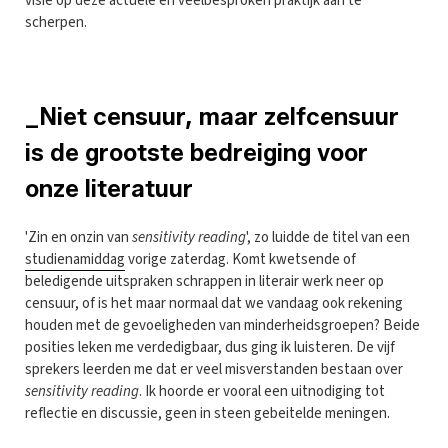
visie op deze actuele en veelbesproken praktijk aan te
scherpen.
_Niet censuur, maar zelfcensuur
is de grootste bedreiging voor
onze literatuur
'Zin en onzin van
sensitivity reading
', zo luidde de titel van een
studienamiddag
vorige zaterdag. Komt kwetsende of
beledigende uitspraken schrappen in literair werk neer op
censuur, of is het maar normaal dat we vandaag ook rekening
houden met de gevoeligheden van minderheidsgroepen? Beide
posities leken me verdedigbaar, dus ging ik luisteren. De vijf
sprekers leerden me dat er veel misverstanden bestaan over
sensitivity reading
. Ik hoorde er vooral een uitnodiging tot
reflectie en discussie, geen in steen gebeitelde meningen.