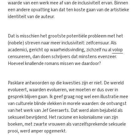
waarde van een werk mee af van de inclusiviteit ervan. Binnen
een andere opvatting kan dat ten koste gaan van de artistieke
identiteit van de auteur.
Dat is misschien het grootste potentiële probleem met het
(nobele) streven naar meer inclusiviteit: zelfcensuur. Als
academici, gericht op waarheidsvinding, zichzelf nu al
volop
censureren, dan doen schrijvers dat minstens evenzeer.
Hoeveel knallende romans missen we daardoor?
Pasklare antwoorden op die kwesties zijn er niet. De wereld
evolueert, waarden evolueren, we moeten er dus over in
gesprek blijven gaan. Ik geef graag nog wel een illustratie mee
van culturele blinde vlekken in morele waarden: de ontvangst
van het werk van Jef Geeraerts. Dat werd alom bejubeld als
seksueel bevrijdend. Het racisme en kolonialisme van zijn
boeken, met zwarte vrouwen als vanzelfsprekende seksuele
prooi, werd amper opgemerkt.