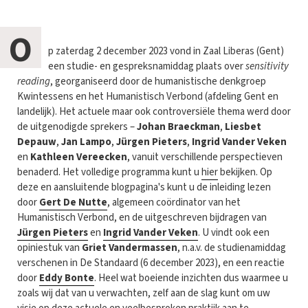
O
p zaterdag 2 december 2023 vond in Zaal Liberas (Gent)
een studie- en gespreksnamiddag plaats over
sensitivity
reading
, georganiseerd door de humanistische denkgroep
Kwintessens en het Humanistisch Verbond (afdeling Gent en
landelijk). Het actuele maar ook controversiële thema werd door
de uitgenodigde sprekers –
Johan Braeckman
,
Liesbet
Depauw
,
Jan Lampo
,
Jürgen Pieters
,
Ingrid Vander Veken
en
Kathleen Vereecken
, vanuit verschillende perspectieven
benaderd. Het volledige programma kunt u
hier
bekijken. Op
deze en aansluitende blogpagina's kunt u de inleiding lezen
door
Gert De Nutte
, algemeen coördinator van het
Humanistisch Verbond, en de uitgeschreven bijdragen van
Jürgen Pieters
en
Ingrid Vander Veken
. U vindt ook een
opiniestuk van
Griet Vandermassen
, n.a.v. de studienamiddag
verschenen in De Standaard (6 december 2023), en een reactie
door
Eddy Bonte
. Heel wat boeiende inzichten dus waarmee u
zoals wij dat van u verwachten, zelf aan de slag kunt om uw