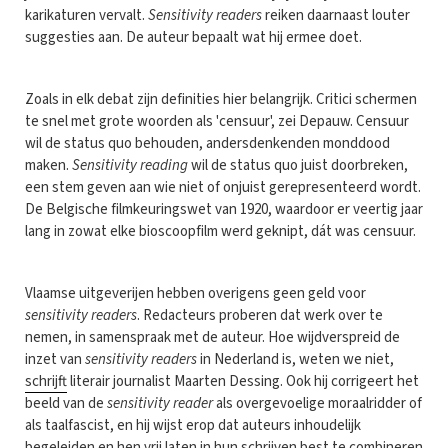
karikaturen vervalt.
Sensitivity readers
reiken daarnaast louter
suggesties aan. De auteur bepaalt wat hij ermee doet.
Zoals in elk debat zijn definities hier belangrijk. Critici schermen
te snel met grote woorden als 'censuur', zei Depauw. Censuur
wil de status quo behouden, andersdenkenden monddood
maken.
Sensitivity reading
wil de status quo juist doorbreken,
een stem geven aan wie niet of onjuist gerepresenteerd wordt.
De Belgische filmkeuringswet van 1920, waardoor er veertig jaar
lang in zowat elke bioscoopfilm werd geknipt, dát was censuur.
Vlaamse uitgeverijen hebben overigens geen geld voor
sensitivity readers
. Redacteurs proberen dat werk over te
nemen, in samenspraak met de auteur. Hoe wijdverspreid de
inzet van
sensitivity readers
in Nederland is, weten we niet,
schrijft
literair journalist Maarten Dessing. Ook hij corrigeert het
beeld van de
sensitivity reader
als overgevoelige moraalridder of
als taalfascist, en hij wijst erop dat auteurs inhoudelijk
begeleiden en hen vrij laten in hun schrijven best te combineren