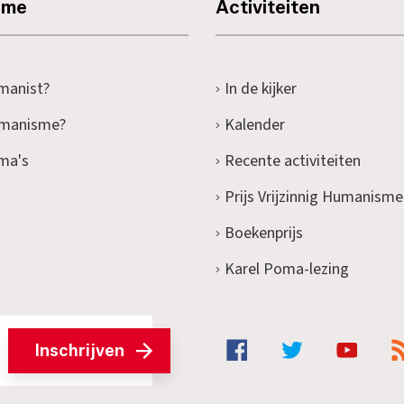
sme
Activiteiten
manist?
In de kijker
umanisme?
Kalender
ma's
Recente activiteiten
Prijs Vrijzinnig Humanisme
Boekenprijs
Karel Poma-lezing
Inschrijven