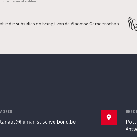
er moment weer afmelden.
satie die subsidies ontvangt van de Vlaamse Gemeenschap
LADRES
BEZO
etariaat@humanistischverbond.be
Pott
Antw