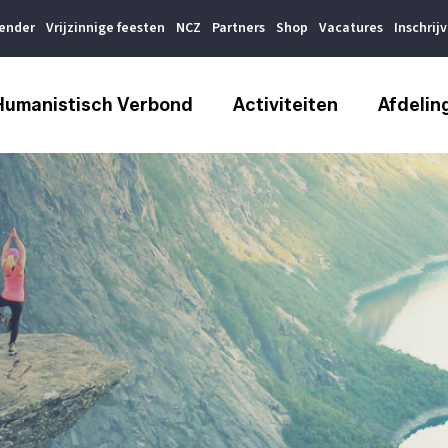
lender
Vrijzinnige feesten
NCZ
Partners
Shop
Vacatures
Inschrij
Humanistisch Verbond
Activiteiten
Afdelin