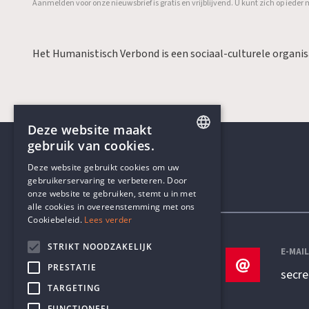
Aanmelden voor onze nieuwsbrief is gratis en vrijblijvend. U kunt zich op ied
Het Humanistisch Verbond is een sociaal-culturele organi
Deze website maakt
gebruik van cookies.
ENGLISH
Deze website gebruikt cookies om uw
gebruikerservaring te verbeteren. Door
DUTCH
onze website te gebruiken, stemt u in met
Contactgegevens
alle cookies in overeenstemming met ons
Cookiebeleid.
Lees verder
STRIKT NOODZAKELIJK
TELEFOON
E-MAI
PRESTATIE
+32 3 233 70 32
secr
TARGETING
FUNCTIONEEL