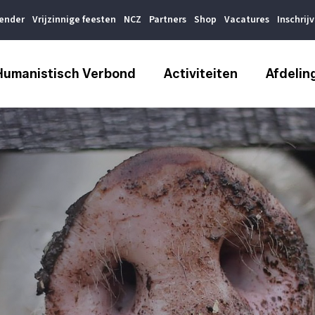
lender
Vrijzinnige feesten
NCZ
Partners
Shop
Vacatures
Inschrij
Humanistisch Verbond
Activiteiten
Afdelin