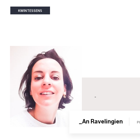
KWINTESSENS
-
_An Ravelingien
P