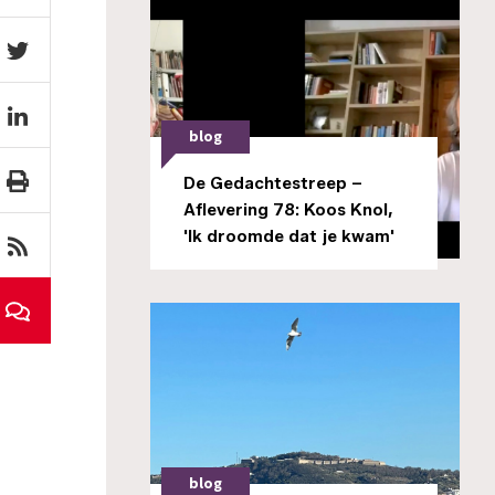
blog
De Gedachtestreep –
Aflevering 78: Koos Knol,
'Ik droomde dat je kwam'
blog