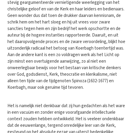
stevig geargumenteerde vernietigende weerlegging van het
christelijke geloof en van de Kerk en haar leiders en bedienaars.
Geen wonder dus dat toen de drukker daarvan kennisnam, de
schrik hem om het hart sloeg en hij uit vrees voor zware
sancties tegen hem en zijn bedrijf het werk opschortte en de
auteur bij de hogere instanties rapporteerde. Daaruit, en uit
het daaropvolgende proces en de zware veroordeling, blijkt hoe
uitzonderlijk radicaal het betoog van Koerbagh toentertijd was.
Aan de andere kant is een zo voldragen werk als het Licht op
zijn minst een overtuigende aanwijzing, zo al niet een
onweerlegbaar bewijs voor het bestaan van kritische denkers
over God, godsdienst, Kerk, theocratie en klerikalisme, niet
alleen ten tijde van de tijdgenoten Spinoza (1632-1677) en
Koerbagh, maar ook geruime tijd tevoren.
Het is namelijk niet denkbaar dat zij hun gedachten als het ware
in een vacuüm en zonder enige voorafgaande intellectuele
context zouden hebben ontwikkeld. Het is veeleer ondenkbaar
dat de eeuwenlange, tergend onredelijke leer van de Kerk,
gesteund op het absolute gezag van uiterst bedenkelijke