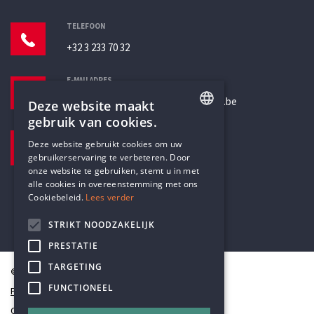
TELEFOON
+32 3 233 70 32
E-MAILADRES
secretariaat@humanistischverbond.be
Deze website maakt
gebruik van cookies.
BEZOEKADRES
ENGLISH
Deze website gebruikt cookies om uw
Pottenbrug 4
gebruikerservaring te verbeteren. Door
DUTCH
Antwerpen, 2000
onze website te gebruiken, stemt u in met
alle cookies in overeenstemming met ons
Cookiebeleid.
Lees verder
STRIKT NOODZAKELIJK
PRESTATIE
TARGETING
© Humanistisch Verbond 2026
FUNCTIONEEL
Privacy
Cookiestatement