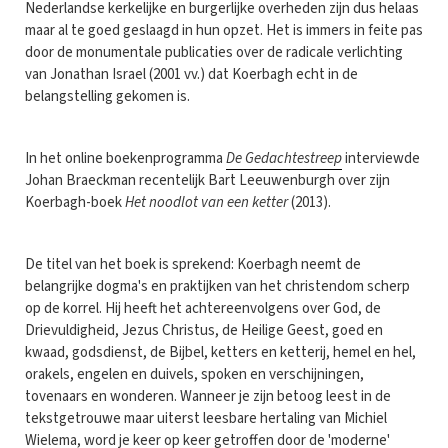
Nederlandse kerkelijke en burgerlijke overheden zijn dus helaas
maar al te goed geslaagd in hun opzet. Het is immers in feite pas
door de monumentale publicaties over de radicale verlichting
van Jonathan Israel (2001 vv.) dat Koerbagh echt in de
belangstelling gekomen is.
In het online boekenprogramma
De Gedachtestreep
interviewde
Johan Braeckman recentelijk Bart Leeuwenburgh over zijn
Koerbagh-boek
Het noodlot van een ketter
(2013).
De titel van het boek is sprekend: Koerbagh neemt de
belangrijke dogma's en praktijken van het christendom scherp
op de korrel. Hij heeft het achtereenvolgens over God, de
Drievuldigheid, Jezus Christus, de Heilige Geest, goed en
kwaad, godsdienst, de Bijbel, ketters en ketterij, hemel en hel,
orakels, engelen en duivels, spoken en verschijningen,
tovenaars en wonderen. Wanneer je zijn betoog leest in de
tekstgetrouwe maar uiterst leesbare hertaling van Michiel
Wielema, word je keer op keer getroffen door de 'moderne'