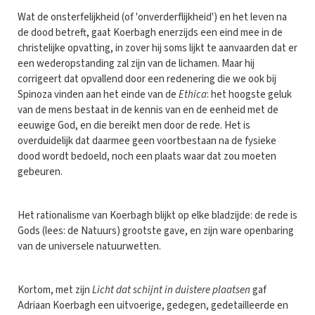
Wat de onsterfelijkheid (of 'onverderflijkheid') en het leven na
de dood betreft, gaat Koerbagh enerzijds een eind mee in de
christelijke opvatting, in zover hij soms lijkt te aanvaarden dat er
een wederopstanding zal zijn van de lichamen. Maar hij
corrigeert dat opvallend door een redenering die we ook bij
Spinoza vinden aan het einde van de
Ethica
: het hoogste geluk
van de mens bestaat in de kennis van en de eenheid met de
eeuwige God, en die bereikt men door de rede. Het is
overduidelijk dat daarmee geen voortbestaan na de fysieke
dood wordt bedoeld, noch een plaats waar dat zou moeten
gebeuren.
Het rationalisme van Koerbagh blijkt op elke bladzijde: de rede is
Gods (lees: de Natuurs) grootste gave, en zijn ware openbaring
van de universele natuurwetten.
Kortom, met zijn
Licht dat schijnt in duistere plaatsen
gaf
Adriaan Koerbagh een uitvoerige, gedegen, gedetailleerde en