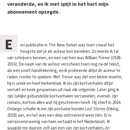
veranderde, en ik met spijt in het hart mijn
abonnement opzegde.
E
en publicatie in The New Yorker was toen zowat het
hoogste dat je als auteur kon bereiken. Zo leerde ik tal
van schrijvers kennen, en een van hen was William Trevor (1928-
2016). De naam van de auteur verscheen toen nog na de tekst,
als een soort handtekening, en ik probeerde altijd de auteur te
raden zonder te spieken. Met Trevor was dat een kleine moeite,
hij is uniek en heel herkenbaar. Ik las zijn kortverhalen altijd
verrukt en keek gespannen uit naar elk volgende. Later ging ik
zijn talrijke gebundelde kortverhalen verzamelen, evenals zijn
romans, kortom alles wat hij geschreven heeft. Hij stierf in 2016.
Onlangs schafte ik me zijn postume bundel
Last Stories
(Viking,
2018) aan, en het was een diep ontroerend weerzien. Er is
verrassend weinig van hem vertaald in het Nederlands. Ik
waagde me daarom zelf aan een van zijn kortverhalen,
An