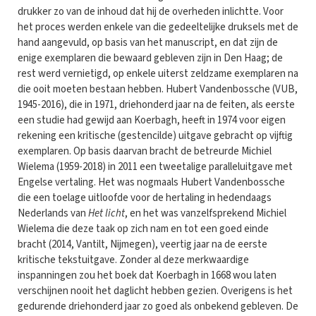
drukker zo van de inhoud dat hij de overheden inlichtte. Voor
het proces werden enkele van die gedeeltelijke druksels met de
hand aangevuld, op basis van het manuscript, en dat zijn de
enige exemplaren die bewaard gebleven zijn in Den Haag; de
rest werd vernietigd, op enkele uiterst zeldzame exemplaren na
die ooit moeten bestaan hebben. Hubert Vandenbossche (VUB,
1945-2016), die in 1971, driehonderd jaar na de feiten, als eerste
een studie had gewijd aan Koerbagh, heeft in 1974 voor eigen
rekening een kritische (gestencilde) uitgave gebracht op vijftig
exemplaren. Op basis daarvan bracht de betreurde Michiel
Wielema (1959-2018) in 2011 een tweetalige paralleluitgave met
Engelse vertaling. Het was nogmaals Hubert Vandenbossche
die een toelage uitloofde voor de hertaling in hedendaags
Nederlands van
Het licht
, en het was vanzelfsprekend Michiel
Wielema die deze taak op zich nam en tot een goed einde
bracht (2014, Vantilt, Nijmegen), veertig jaar na de eerste
kritische tekstuitgave. Zonder al deze merkwaardige
inspanningen zou het boek dat Koerbagh in 1668 wou laten
verschijnen nooit het daglicht hebben gezien. Overigens is het
gedurende driehonderd jaar zo goed als onbekend gebleven. De