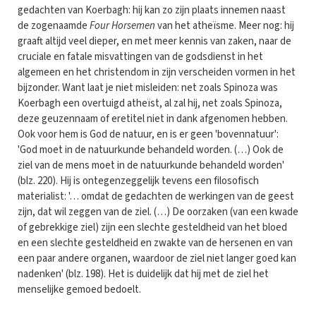
gedachten van Koerbagh: hij kan zo zijn plaats innemen naast
de zogenaamde
Four Horsemen
van het atheïsme. Meer nog: hij
graaft altijd veel dieper, en met meer kennis van zaken, naar de
cruciale en fatale misvattingen van de godsdienst in het
algemeen en het christendom in zijn verscheiden vormen in het
bijzonder. Want laat je niet misleiden: net zoals Spinoza was
Koerbagh een overtuigd atheïst, al zal hij, net zoals Spinoza,
deze geuzennaam of eretitel niet in dank afgenomen hebben.
Ook voor hem is God de natuur, en is er geen 'bovennatuur':
'God moet in de natuurkunde behandeld worden. (…) Ook de
ziel van de mens moet in de natuurkunde behandeld worden'
(blz. 220). Hij is ontegenzeggelijk tevens een filosofisch
materialist: '… omdat de gedachten de werkingen van de geest
zijn, dat wil zeggen van de ziel. (…) De oorzaken (van een kwade
of gebrekkige ziel) zijn een slechte gesteldheid van het bloed
en een slechte gesteldheid en zwakte van de hersenen en van
een paar andere organen, waardoor de ziel niet langer goed kan
nadenken' (blz. 198). Het is duidelijk dat hij met de ziel het
menselijke gemoed bedoelt.