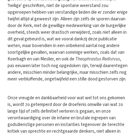
'heilige' geschriften, niet de spontane weerstand zou
opgeroepen hebben van verstandige lieden die er zonder enige
twijfel altijd al geweest zijn. Alleen zijn zelfs de sporen daarvan
door de Kerk, met de gewillige medewerking van de burgerlijke
overheid, steeds weer drastisch verwijderd, zoals niet alleen in
dit geval gebeurd is, wat we vooral dankzij deze publicatie
weten, maar bovendien in een onbekend aantal nog andere
soortgelijke gevallen, waarvan sommige werken, zoals dat van
Koerbagh en van Meslier, en ook de
Theophrastus Redivivus
,
pas eeuwen later toch nog opgedoken zijn, terwijl daarentegen
andere, misschien minder belangrijke, maar misschien zelfs nog
meer verbluffende, ongetwijfeld een stille dood gestorven zijn.
Onze vreugde en dankbaarheid voor wat wel tot ons gekomen
is, wordt zo getemperd door de droefenis omwille van wat zo
lange tijd of zelfs definitief verloren is gegaan, en onze
verontwaardiging over de infame en brutale ingrepen van
godsdienstige personen en instanties tegenover de terechte
kritiek van oprechte en rechtgeaarde denkers, niet alleen in