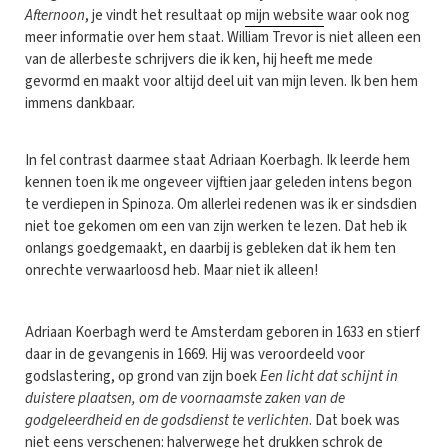
Afternoon
, je vindt het resultaat op
mijn website
waar ook nog
meer informatie over hem staat. William Trevor is niet alleen een
van de allerbeste schrijvers die ik ken, hij heeft me mede
gevormd en maakt voor altijd deel uit van mijn leven. Ik ben hem
immens dankbaar.
In fel contrast daarmee staat Adriaan Koerbagh. Ik leerde hem
kennen toen ik me ongeveer vijftien jaar geleden intens begon
te verdiepen in Spinoza. Om allerlei redenen was ik er sindsdien
niet toe gekomen om een van zijn werken te lezen. Dat heb ik
onlangs goedgemaakt, en daarbij is gebleken dat ik hem ten
onrechte verwaarloosd heb. Maar niet ik alleen!
Adriaan Koerbagh werd te Amsterdam geboren in 1633 en stierf
daar in de gevangenis in 1669. Hij was veroordeeld voor
godslastering, op grond van zijn boek
Een licht dat schijnt in
duistere plaatsen, om de voornaamste zaken van de
godgeleerdheid en de godsdienst te verlichten
. Dat boek was
niet eens verschenen: halverwege het drukken schrok de