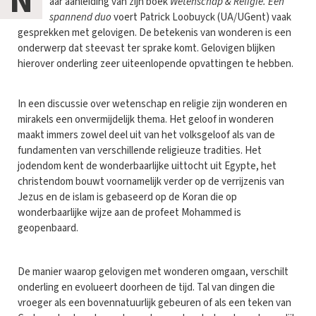
N
aar aanleiding van zijn boek
Wetenschap & Religie. Een
spannend duo
voert Patrick Loobuyck (UA/UGent) vaak
gesprekken met gelovigen. De betekenis van wonderen is een
onderwerp dat steevast ter sprake komt. Gelovigen blijken
hierover onderling zeer uiteenlopende opvattingen te hebben.
In een discussie over wetenschap en religie zijn wonderen en
mirakels een onvermijdelijk thema. Het geloof in wonderen
maakt immers zowel deel uit van het volksgeloof als van de
fundamenten van verschillende religieuze tradities. Het
jodendom kent de wonderbaarlijke uittocht uit Egypte, het
christendom bouwt voornamelijk verder op de verrijzenis van
Jezus en de islam is gebaseerd op de Koran die op
wonderbaarlijke wijze aan de profeet Mohammed is
geopenbaard.
De manier waarop gelovigen met wonderen omgaan, verschilt
onderling en evolueert doorheen de tijd. Tal van dingen die
vroeger als een bovennatuurlijk gebeuren of als een teken van