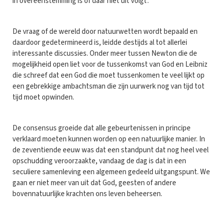
in overeenstemming is of daar niet uit volgt'.
De vraag of de wereld door natuurwetten wordt bepaald en
daardoor gedetermineerd is, leidde destijds al tot allerlei
interessante discussies. Onder meer tussen Newton die de
mogelijkheid open liet voor de tussenkomst van God en Leibniz
die schreef dat een God die moet tussenkomen te veel lijkt op
een gebrekkige ambachtsman die zijn uurwerk nog van tijd tot
tijd moet opwinden.
De consensus groeide dat alle gebeurtenissen in principe
verklaard moeten kunnen worden op een natuurlijke manier. In
de zeventiende eeuw was dat een standpunt dat nog heel veel
opschudding veroorzaakte, vandaag de dag is dat in een
seculiere samenleving een algemeen gedeeld uitgangspunt. We
gaan er niet meer van uit dat God, geesten of andere
bovennatuurlijke krachten ons leven beheersen.