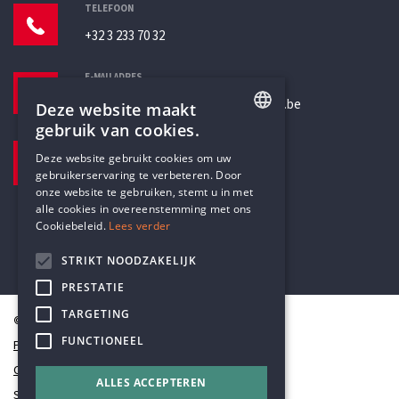
TELEFOON
+32 3 233 70 32
E-MAILADRES
secretariaat@humanistischverbond.be
Deze website maakt
gebruik van cookies.
BEZOEKADRES
ENGLISH
Deze website gebruikt cookies om uw
Pottenbrug 4
gebruikerservaring te verbeteren. Door
DUTCH
Antwerpen, 2000
onze website te gebruiken, stemt u in met
alle cookies in overeenstemming met ons
Cookiebeleid.
Lees verder
STRIKT NOODZAKELIJK
PRESTATIE
TARGETING
© Humanistisch Verbond 2026
FUNCTIONEEL
Privacy
Cookiestatement
ALLES ACCEPTEREN
Sitemap