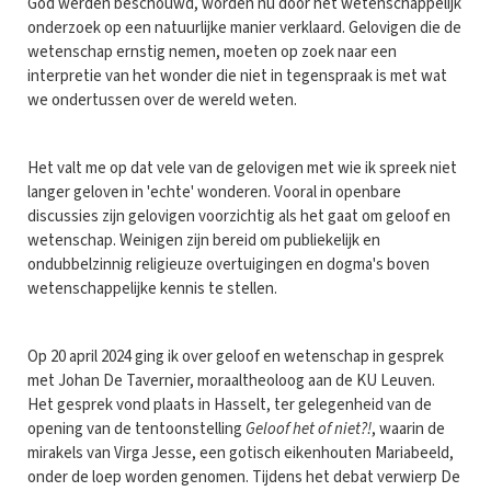
God werden beschouwd, worden nu door het wetenschappelijk
onderzoek op een natuurlijke manier verklaard. Gelovigen die de
wetenschap ernstig nemen, moeten op zoek naar een
interpretie van het wonder die niet in tegenspraak is met wat
we ondertussen over de wereld weten.
Het valt me op dat vele van de gelovigen met wie ik spreek niet
langer geloven in 'echte' wonderen. Vooral in openbare
discussies zijn gelovigen voorzichtig als het gaat om geloof en
wetenschap. Weinigen zijn bereid om publiekelijk en
ondubbelzinnig religieuze overtuigingen en dogma's boven
wetenschappelijke kennis te stellen.
Op 20 april 2024 ging ik over geloof en wetenschap in gesprek
met Johan De Tavernier, moraaltheoloog aan de KU Leuven.
Het gesprek vond plaats in Hasselt, ter gelegenheid van de
opening van de tentoonstelling
Geloof het of niet?!
, waarin de
mirakels van Virga Jesse, een gotisch eikenhouten Mariabeeld,
onder de loep worden genomen. Tijdens het debat verwierp De