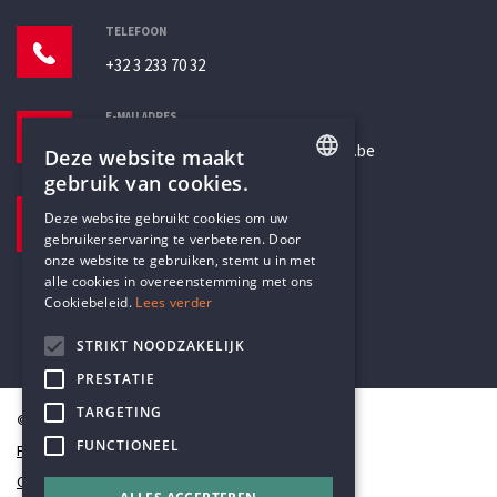
TELEFOON
+32 3 233 70 32
E-MAILADRES
secretariaat@humanistischverbond.be
Deze website maakt
gebruik van cookies.
BEZOEKADRES
ENGLISH
Deze website gebruikt cookies om uw
Pottenbrug 4
gebruikerservaring te verbeteren. Door
DUTCH
Antwerpen, 2000
onze website te gebruiken, stemt u in met
alle cookies in overeenstemming met ons
Cookiebeleid.
Lees verder
STRIKT NOODZAKELIJK
PRESTATIE
TARGETING
© Humanistisch Verbond 2026
FUNCTIONEEL
Privacy
Cookiestatement