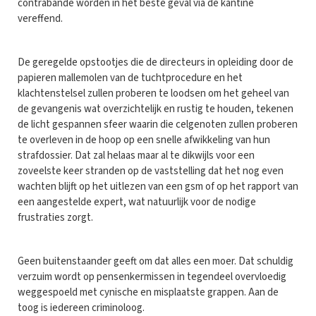
contrabande worden in het beste geval via de kantine
vereffend.
De geregelde opstootjes die de directeurs in opleiding door de
papieren mallemolen van de tuchtprocedure en het
klachtenstelsel zullen proberen te loodsen om het geheel van
de gevangenis wat overzichtelijk en rustig te houden, tekenen
de licht gespannen sfeer waarin die celgenoten zullen proberen
te overleven in de hoop op een snelle afwikkeling van hun
strafdossier. Dat zal helaas maar al te dikwijls voor een
zoveelste keer stranden op de vaststelling dat het nog even
wachten blijft op het uitlezen van een gsm of op het rapport van
een aangestelde expert, wat natuurlijk voor de nodige
frustraties zorgt.
Geen buitenstaander geeft om dat alles een moer. Dat schuldig
verzuim wordt op pensenkermissen in tegendeel overvloedig
weggespoeld met cynische en misplaatste grappen. Aan de
toog is iedereen criminoloog.