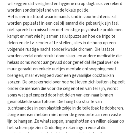
wil zeggen dat veiligheid en hygiëne nu op dagbasis verzekerd
worden zonder bijstand van de lokale politie.
Het is een instituut waar iemands kind in voorhechtenis zal
worden geplaatst in een cel bij iemand die gebeurlijk zijn taal
niet spreekt en misschien met ernstige psychische problemen
kampt en met wie hij samen zal uitpuzzelen hoe de frigo te
delen en de tv-zender af te stellen, alles in de hoop op een
volgende rustige nacht zonder kwade dromen. Die laatste
worden veelal onderdrukt door slaap- en andere medicatie die
helaas soms wordt aangevuld door gerief dat illegaal over de
muur geraakt en enkele uurtjes mentale ontsnapping moet
brengen, maar evengoed voor een gevaarlijke cocktail kan
zorgen. De onzekerheid over hoe het leven zich buiten afspeelt
onder de mensen die voor die celgenoten van tel zijn, wordt
soms wat getemperd door het delen van een naar binnen
gesmokkelde smartphone. Die hangt op straffe van
tuchtsancties in een plastiek zakje in de toiletbak te dobberen.
Jonge mensen hebben niet meer de gewoonte aan een vaste
lijn te hangen. Ze whatsappen, snapshotten en willen elkaar op
het schermpje zien. Onderlinge rekeningen voor al die