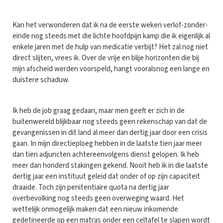
Kan het verwonderen dat ik na de eerste weken verlof-zonder-
einde nog steeds met die lichte hoofdpijn kamp die ik eigenlijk al
enkele jaren met de hulp van medicatie verbijt? Het zal nog niet
direct slijten, vrees ik. Over de vrije en blije horizonten die bij
mijn afscheid werden voorspeld, hangt vooralsnog een lange en
duistere schaduw.
Ik heb de job graag gedaan, maar men geeft er zich in de
buitenwereld blijkbaar nog steeds geen rekenschap van dat de
gevangenissen in dit land al meer dan dertig jaar door een crisis
gaan. In mijn directieploeg hebben in de laatste tien jaar meer
dan tien adjuncten achtereenvolgens dienst gelopen. Ik heb
meer dan honderd stakingen gekend. Nooit heb ik in die laatste
dertig jaar een instituut geleid dat onder of op zijn capaciteit
draaide. Toch zijn penitentiaire quota na dertig jaar
overbevolking nog steeds geen overweging waard. Het
wettelijk onmogelijk maken dat een nieuw inkomende
gedetineerde op een matras onder een celtafel te slapen wordt