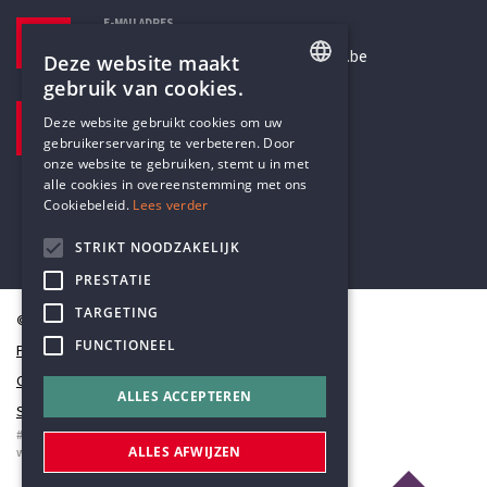
E-MAILADRES
secretariaat@humanistischverbond.be
Deze website maakt
gebruik van cookies.
BEZOEKADRES
ENGLISH
Deze website gebruikt cookies om uw
Pottenbrug 4
gebruikerservaring te verbeteren. Door
DUTCH
Antwerpen, 2000
onze website te gebruiken, stemt u in met
alle cookies in overeenstemming met ons
Cookiebeleid.
Lees verder
STRIKT NOODZAKELIJK
PRESTATIE
TARGETING
© Humanistisch Verbond 2026
FUNCTIONEEL
Privacy
Cookiestatement
ALLES ACCEPTEREN
Sitemap
#codedwithlove by
Codelines
ALLES AFWIJZEN
webapplicaties
,
mobiele apps
&
maatwerk websites