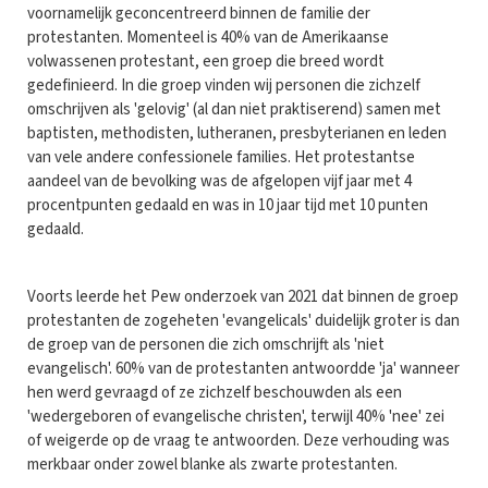
voornamelijk geconcentreerd binnen de familie der
protestanten. Momenteel is 40% van de Amerikaanse
volwassenen protestant, een groep die breed wordt
gedefinieerd. In die groep vinden wij personen die zichzelf
omschrijven als 'gelovig' (al dan niet praktiserend) samen met
baptisten, methodisten, lutheranen, presbyterianen en leden
van vele andere confessionele families. Het protestantse
aandeel van de bevolking was de afgelopen vijf jaar met 4
procentpunten gedaald en was in 10 jaar tijd met 10 punten
gedaald.
Voorts leerde het Pew onderzoek van 2021 dat binnen de groep
protestanten de zogeheten 'evangelicals' duidelijk groter is dan
de groep van de personen die zich omschrijft als 'niet
evangelisch'. 60% van de protestanten antwoordde 'ja' wanneer
hen werd gevraagd of ze zichzelf beschouwden als een
'wedergeboren of evangelische christen', terwijl 40% 'nee' zei
of weigerde op de vraag te antwoorden. Deze verhouding was
merkbaar onder zowel blanke als zwarte protestanten.