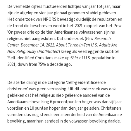
De vermelde cijfers fluctueerden lichtjes van jaar tot jaar, maar
zijn de afgelopen vier jaar globaal genomen stabiel gebleven.
Het onderzoek van NPORS bevestigt duidelijk de resultaten en
de trend die beschreven werd in het 2021-rapport van het Pew
'Ongeveer drie op de tien Amerikaanse volwassenen zijn nu
religieus niet aangesloten'. Dat onderzoek (
Pew Research
Center. December 14, 2021. About Three-in-Ten U.S. Adults Are
Now Religiously Unaffiliated
) kreeg als veelzeggende subtitel
'Self-identified Christians make up 63% of U.S. population in
2021, down from 75% a decade ago'.
De sterke daling in de categorie 'zelf-geïdentificeerde
christenen' was geen verrassing. Uit dit onderzoek was ook
gebleken dat het religieus niet-gelieerde aandeel van de
Amerikaanse bevolking 6 procentpunten hoger was dan vijf jaar
voordien en 10 punten hoger dan tien jaar geleden. Christenen
vormden dus nog steeds een meerderheid van de Amerikaanse
bevolking, maar hun aandeel in de volwassen bevolking daalde.