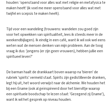
houden: 'openstaand voor alles wat met religie en metafysica te
maken heeft' (ik voel me meer openstaand voor alles wat met
twijfel en scepsis te maken heeft).
Tijd voor een wandeling (trouwens: wandelen zou goed zijn
voor het opwekken van spiritualiteit, lees ik steeds meer in de
weekendbijlagen). Ik eindig in een café, want ik wil ook wel eens
weten wat de mensen denken van mijn probleem. Aan de toog
vraag ik dus: 'jongens (er zijn geen vrouwen), hebben jullie een
spiritueel leven?'
De barman haalt de drankkaart boven waarop na 'bieren' de
rubriek 'spirits' vermeld staat. Spirits zijn gedistilleerde dranken,
legt hij uit, het woord verwijst naar de alchemie. We houden het
bij een Ename (ook al geïnspireerd door het bierviltje waarop
een spirituele boodschap te lezen staat: 'Gezegend zij Ename'),
want ik wil het gesprek op niveau houden.