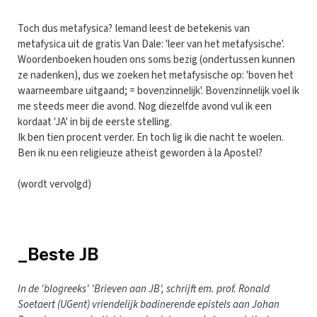
Toch dus metafysica? Iemand leest de betekenis van
metafysica uit de gratis Van Dale: 'leer van het metafysische'.
Woordenboeken houden ons soms bezig (ondertussen kunnen
ze nadenken), dus we zoeken het metafysische op: 'boven het
waarneembare uitgaand; = bovenzinnelijk'. Bovenzinnelijk voel ik
me steeds meer die avond. Nog diezelfde avond vul ik een
kordaat 'JA' in bij de eerste stelling.
Ik ben tien procent verder. En toch lig ik die nacht te woelen.
Ben ik nu een religieuze atheïst geworden à la Apostel?
(wordt vervolgd)
_Beste JB
In de 'blogreeks' 'Brieven aan JB', schrijft em. prof. Ronald
Soetaert (UGent) vriendelijk badinerende epistels aan Johan