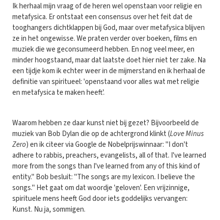
Ik herhaal mijn vraag of de heren wel openstaan voor religie en
metafysica. Er ontstaat een consensus over het feit dat de
tooghangers dichtklappen bij God, maar over metafysica blijven
ze in het ongewisse. We praten verder over boeken, films en
muziek die we geconsumeerd hebben. En nog veel meer, en
minder hoogstaand, maar dat laatste doet hier niet ter zake. Na
een tijdje kom ik echter weer in de mijmerstand en ik herhaal de
definitie van spiritueel: 'openstaand voor alles wat met religie
en metafysica te maken heeft'.
Waarom hebben ze daar kunst niet bij gezet? Bijvoorbeeld de
muziek van Bob Dylan die op de achtergrond klinkt (
Love Minus
Zero
) en ik citeer via Google de Nobelprijswinnaar: "I don't
adhere to rabbis, preachers, evangelists, all of that. I've learned
more from the songs than I've learned from any of this kind of
entity." Bob besluit: "The songs are my lexicon. I believe the
songs." Het gaat om dat woordje 'geloven'. Een vrijzinnige,
spirituele mens heeft God door iets goddelijks vervangen:
Kunst. Nu ja, sommigen.