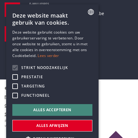
E-MAILADRES
secretariaat@humanistischverbond.be
Deze website maakt
gebruik van cookies.
BEZOEKADRES
ENGLISH
Deze website gebruikt cookies om uw
Pottenbrug 4
gebruikerservaring te verbeteren. Door
DUTCH
Antwerpen, 2000
onze website te gebruiken, stemt u in met
alle cookies in overeenstemming met ons
Cookiebeleid.
Lees verder
STRIKT NOODZAKELIJK
PRESTATIE
TARGETING
© Humanistisch Verbond 2026
FUNCTIONEEL
Privacy
Cookiestatement
ALLES ACCEPTEREN
Sitemap
#codedwithlove by
Codelines
ALLES AFWIJZEN
webapplicaties
,
mobiele apps
&
maatwerk websites