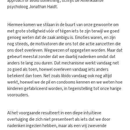
approach or avoid something', schrijft de Amerikaanse
psycholoog Jonathan Haidt.
Hiermee komen we stilaan in de buurt van onze gewoonte om
met grote stelligheid vóór of tégen iets te zijn terwijl we goed
genoeg weten dat de zaak ambigu is. Emoties waren, en zijn
nog steeds, de motivatoren die ons tot die actie aanzetten die
ons doet overleven. Wegwezen of opgegeten worden. Maar dat
gebeurt meestal zonder dat we daarbij nadenken omdat dat
anders te lang zou duren. Dat mechanisme werkt vandaag net
zo goed als toen, hoewel overleven vandaag iets anders
betekent dan toen. Net zoals libido vandaag ook nog altijd
werkt, hoewel we de pil en condooms kennen en we weten hoe
kinderen gefabriceerd worden, in tegenstelling tot onze harige
voorouders.
Al het voorgaande resulteert in een diepe intuïtieve
overtuiging die zich niet presenteert als iets dat we door
nadenken ingezien hebben, maar als een vrij zwevende