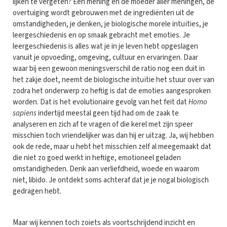
lijken te vergeten? Een mening en de moeder aller meningen, de
overtuiging wordt gebrouwen met de ingrediënten uit de
omstandigheden, je denken, je biologische morele intuïties, je
leergeschiedenis en op smaak gebracht met emoties. Je
leergeschiedenis is alles wat je in je leven hebt opgeslagen
vanuit je opvoeding, omgeving, cultuur en ervaringen. Daar
waar bij een gewoon meningsverschil de ratio nog een duit in
het zakje doet, neemt de biologische intuïtie het stuur over van
zodra het onderwerp zo heftig is dat de emoties aangesproken
worden. Dat is het evolutionaire gevolg van het feit dat
Homo
sapiens
indertijd meestal geen tijd had om de zaak te
analyseren en zich af te vragen of die kerel met zijn speer
misschien toch vriendelijker was dan hij er uitzag. Ja, wij hebben
ook de rede, maar u hebt het misschien zelf al meegemaakt dat
die niet zo goed werkt in heftige, emotioneel geladen
omstandigheden. Denk aan verliefdheid, woede en waarom
niet, libido. Je ontdekt soms achteraf dat je je nogal biologisch
gedragen hebt.
Maar wij kennen toch zoiets als voortschrijdend inzicht en