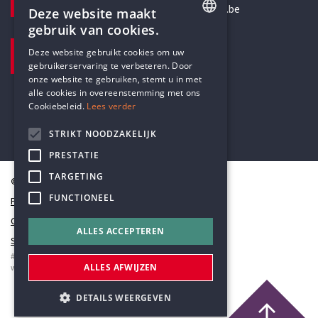
secretariaat@humanistischverbond.be
Deze website maakt
gebruik van cookies.
BEZOEKADRES
ENGLISH
Deze website gebruikt cookies om uw
Pottenbrug 4
gebruikerservaring te verbeteren. Door
DUTCH
Antwerpen, 2000
onze website te gebruiken, stemt u in met
alle cookies in overeenstemming met ons
Cookiebeleid.
Lees verder
STRIKT NOODZAKELIJK
PRESTATIE
TARGETING
© Humanistisch Verbond 2026
FUNCTIONEEL
Privacy
Cookiestatement
ALLES ACCEPTEREN
Sitemap
#codedwithlove by
Codelines
ALLES AFWIJZEN
webapplicaties
,
mobiele apps
&
maatwerk websites
DETAILS WEERGEVEN