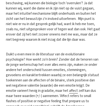
beschaving, wij kunnen die biologie toch 'overrulen'? Ja dat
kunnen wij, want die dame en ik zijn niet op de vuist gegaan,
maar het intuïtief mechanisme blijft onderhuids en buiten het
zicht van het bewustzijn z'n invloed uitoefenen. Mijn punt is
niet wie er nu in dat gesprek gelijk had, want ik heb me toen,
zoals nu, niet uitgesproken voor of tegen wat dan ook. Het gaat
erover dat zij het niet zozeer oneens met me was, maar dat ze
niet begreep waarom ik niet inzag dat die lijn daar was.
Duikt u even mee in de literatuur van de evolutionaire
psychologie? Hoe werkt zo'n brein? Zonder dat de tenoren van
de jonge wetenschap het over alles eens zijn, maken ze onder
andere het onderscheid tussen emoties, stemmingen,
gevoelens en karaktertrekken waarbij ze een belangrijk statuut
toekennen aan de affecten of de binaire, sterk positieve dan
wel negatieve valentie (waarde) die een emotie krijgt. De
emotie varieert hevig in gradatie, maar het
affect
zelf kan dus
maar twee waarden (+/-) aannemen. 'Affect refers to small
flashes of positive or negative feeling that prepare us to