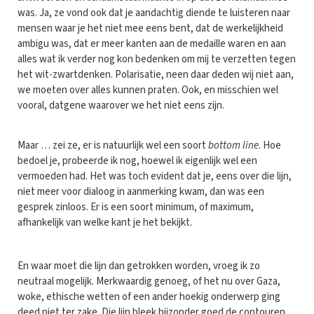
was. Ja, ze vond ook dat je aandachtig diende te luisteren naar
mensen waar je het niet mee eens bent, dat de werkelijkheid
ambigu was, dat er meer kanten aan de medaille waren en aan
alles wat ik verder nog kon bedenken om mij te verzetten tegen
het wit-zwartdenken. Polarisatie, neen daar deden wij niet aan,
we moeten over alles kunnen praten. Ook, en misschien wel
vooral, datgene waarover we het niet eens zijn.
Maar … zei ze, er is natuurlijk wel een soort
bottom line
. Hoe
bedoel je, probeerde ik nog, hoewel ik eigenlijk wel een
vermoeden had. Het was toch evident dat je, eens over die lijn,
niet meer voor dialoog in aanmerking kwam, dan was een
gesprek zinloos. Er is een soort minimum, of maximum,
afhankelijk van welke kant je het bekijkt.
En waar moet die lijn dan getrokken worden, vroeg ik zo
neutraal mogelijk. Merkwaardig genoeg, of het nu over Gaza,
woke, ethische wetten of een ander hoekig onderwerp ging
deed niet ter zake. Die lijn bleek bijzonder goed de contouren