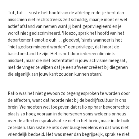
Tut, tut … suste het hoofd van de afdeling rede: je bent dan
misschien niet rechtstreeks zelf schuldig, maar je moet er wel
actief afstand van nemen want jij bent geprivilegieerd en je
wordt niet gediscrimineerd. 'Hoezo', sprak het hoofd van het
departement emotie euh … gloedvol, 'sinds wanneer is het
"niet gediscrimineerd worden" een privilege, dat hoort de
basistoestand te zijn. Het is net door iedereen die niets
misdoet, maar die niet ostentatief in jouw activisme meegaat,
met de vinger te wijzen dat je een afweer creëert bij diegenen
die eigenlijk aan jouw kant zouden kunnen staan.'
Ratio was het niet gewoon zo tegengesproken te worden door
de affecten, want dat hoorde niet bij de bedrijfscultuur in ons
brein. We moeten wel toegeven dat ratio op haar bevoorrechte
plaats zo hoog vooraan in de hersenen soms weleens onheus
over de affecten sprak alsof ze niet in het brein, maar in de buik
zetelden. Dan siste ze iets over buikgevoelens en dat was niet
vriendelijk bedoeld. Het was meer dan begrijpelijk, sprak ze niet