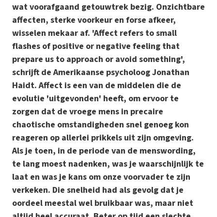
wat voorafgaand getouwtrek bezig. Onzichtbare
affecten, sterke voorkeur en forse afkeer,
wisselen mekaar af. 'Affect refers to small
flashes of positive or negative feeling that
prepare us to approach or avoid something',
schrijft de Amerikaanse psycholoog Jonathan
Haidt. Affect is een van de middelen die de
evolutie 'uitgevonden' heeft, om ervoor te
zorgen dat de vroege mens in precaire
chaotische omstandigheden snel genoeg kon
reageren op allerlei prikkels uit zijn omgeving.
Als je toen, in de periode van de menswording,
te lang moest nadenken, was je waarschijnlijk te
laat en was je kans om onze voorvader te zijn
verkeken. Die snelheid had als gevolg dat je
oordeel meestal wel bruikbaar was, maar niet
altijd heel accuraat. Beter op tijd een slechte