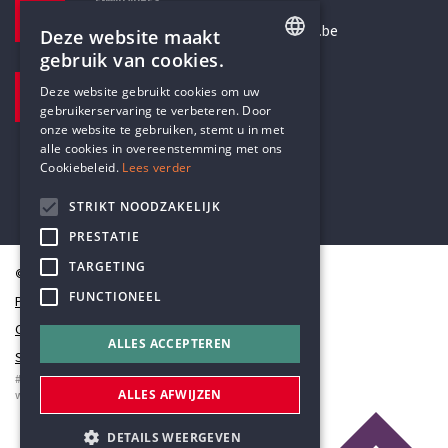
E-MAILADRES
secretariaat@humanistischverbond.be
Deze website maakt
gebruik van cookies.
BEZOEKADRES
ENGLISH
Deze website gebruikt cookies om uw
Pottenbrug 4
gebruikerservaring te verbeteren. Door
DUTCH
Antwerpen, 2000
onze website te gebruiken, stemt u in met
alle cookies in overeenstemming met ons
Cookiebeleid.
Lees verder
STRIKT NOODZAKELIJK
PRESTATIE
TARGETING
© Humanistisch Verbond 2026
FUNCTIONEEL
Privacy
Cookiestatement
ALLES ACCEPTEREN
Sitemap
#codedwithlove by
Codelines
ALLES AFWIJZEN
webapplicaties
,
mobiele apps
&
maatwerk websites
DETAILS WEERGEVEN