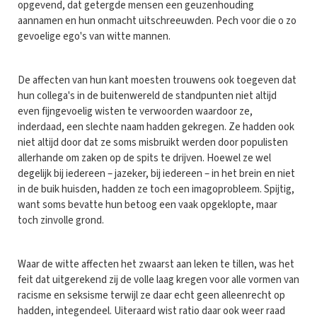
opgevend, dat getergde mensen een geuzenhouding
aannamen en hun onmacht uitschreeuwden. Pech voor die o zo
gevoelige ego's van witte mannen.
De affecten van hun kant moesten trouwens ook toegeven dat
hun collega's in de buitenwereld de standpunten niet altijd
even fijngevoelig wisten te verwoorden waardoor ze,
inderdaad, een slechte naam hadden gekregen. Ze hadden ook
niet altijd door dat ze soms misbruikt werden door populisten
allerhande om zaken op de spits te drijven. Hoewel ze wel
degelijk bij iedereen – jazeker, bij iedereen – in het brein en niet
in de buik huisden, hadden ze toch een imagoprobleem. Spijtig,
want soms bevatte hun betoog een vaak opgeklopte, maar
toch zinvolle grond.
Waar de witte affecten het zwaarst aan leken te tillen, was het
feit dat uitgerekend zij de volle laag kregen voor alle vormen van
racisme en seksisme terwijl ze daar echt geen alleenrecht op
hadden, integendeel. Uiteraard wist ratio daar ook weer raad